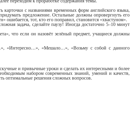
 Далее переходим к проработке содержания темы.
ть карточки с названиями временных форм английского языка,
н придумать предложение. Остальные должны опровергнуть его
» ошибается, тот, кто его поправил, становится «хвастуном».
ложная задача, сделайте паузу! Иногда достаточно 5–10 минут
вета», что если он назовёт зелёный предмет, учащиеся должны
…», «Интересно…», «Мешало…», «Возьму с собой с данного
 скучные и привычные уроки и сделать их интересными и более
еобходимым набором современных знаний, умений и качеств,
дить оптимальные решения сложных вопросов.