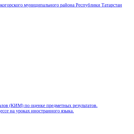
когорского муниципального района Республики Татарстан
лов (КИМ) по оценке предметных результатов.
ссе на уроках иностранного языка.