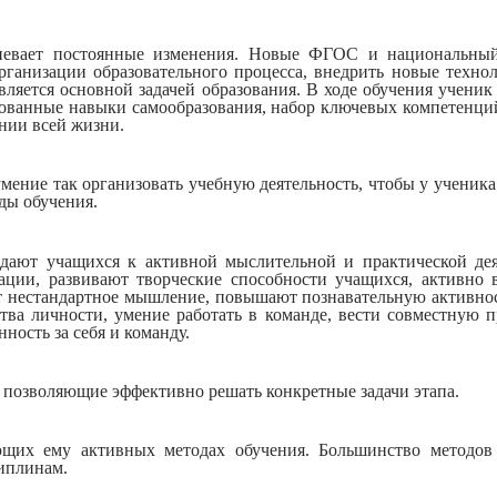
рпевает постоянные изменения. Новые ФГОС и национальный
рганизации образовательного процесса, внедрить новые техно
яется основной задачей образования. В ходе обучения ученик
рованные навыки самообразования, набор ключевых компетенци
нии всей жизни.
умение так организовать учебную деятельность, чтобы у ученика
ды обучения.
дают учащихся к активной мыслительной и практической де
ии, развивают творческие способности учащихся, активно в
 нестандартное мышление, повышают познавательную активнос
ва личности, умение работать в команде, вести совместную п
ость за себя и команду.
 позволяющие эффективно решать конкретные задачи этапа.
ющих ему активных методах обучения. Большинство методов 
циплинам.