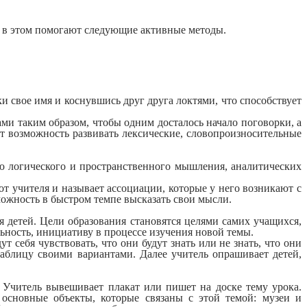
, в этом помогают следующие активные методы.
и свое имя и коснувшись друг друга локтями, что способствует
ами таким образом, чтобы одним досталось начало поговорки, а
т возможность развивать лексические, словопроизносительные
ию логического и пространственного мышления, аналитических
т учителя и называет ассоциации, которые у него возникают с
зможность в быстром темпе высказать свои мысли.
 детей. Цели образования становятся целями самих учащихся,
ность, инициативу в процессе изучения новой темы.
т себя чувствовать, что они будут знать или не знать, что они
таблицу своими вариантами. Далее учитель опрашивает детей,
 Учитель вывешивает плакат или пишет на доске тему урока.
 основные объекты, которые связаны с этой темой: музеи и