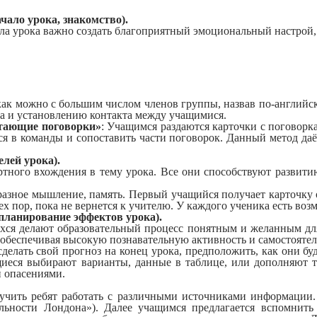
чало урока, знакомство).
чала урока важно создать благоприятный эмоциональный настрой
как можно с большим числом членов группы, назвав по-английск
ка и установлению контакта между учащимися.
тающие поговорки»
: Учащимся раздаются карточки с поговорк
я в команды и сопоставить части поговорок. Данный метод даё
лей урока).
ртного вхождения в тему урока. Все они способствуют развит
разное мышление, память. Первый учащийся получает карточку о
ех пор, пока не вернется к учителю. У каждого ученика есть во
планирование эффектов урока).
хся делают образовательный процесс понятным и желанным для
беспечивая высокую познавательную активность и самостоятель
делать свой прогноз на конец урока, предположить, как они буду
ащиеся выбирают варианты, данные в таблице, или дополняют 
 опасениями.
учить ребят работать с различными источниками информации.
льности Лондона»). Далее учащимся предлагается вспомнить