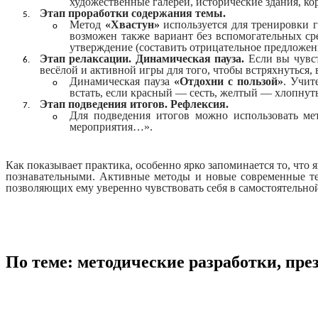
художественные галереи, исторические здания, кор
Этап проработки содержания темы.
Метод
«Хвастун»
используется для тренировки 
возможен также вариант без вспомогательных ср
утверждение (составить отрицательное предложени
Этап релаксации. Динамическая пауза.
Если вы чувст
весёлой и активной игры для того, чтобы встряхнуться,
Динамическая пауза
«Отдохни с пользой»
. Учит
встать, если красный — сесть, желтый — хлопнуть
Этап подведения итогов. Рефлексия.
Для подведения итогов можно использовать м
мероприятия…».
Как показывает практика, особенно ярко запоминается то, чт
познавательными. Активные методы и новые современные те
позволяющих ему уверенно чувствовать себя в самостоятельно
По теме: методические разработки, пр