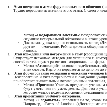
Этап введения в атмосферу иноязычного общения (на
Трудно переоценить значение этого этапа. С самого на
Метод
«Поздоровайся локтями»:
поздороваться 
созданию неформальной обстановки в начале уро
Для начала урока хорошо использовать метод
«Ле
другим — окончание. Ребята должны объединитьс
навыки.
Этап вхождения или погружения в тему (сообщение це
Существует несколько методов для успешного и комфо
способностей, служат развитию эмоциональной сферы.
Метод
«Ассоциаций»
позволяет задействовать об
этим словом. Карточка передается по цепочке до т
Этап формирования ожиданий и опасений учеников (
Целеполагание и учёт потребностей и ожиданий учащи
приобретают значительный мотивационный потенциал, о
Метод
«Прогноз»
: Учитель предлагает ученикам с
будут уметь или не уметь делать. Для этого уч
которые желают поделиться своими ожиданиями и
Этап презентации учебного материала.
Метод
«Следопыты»
направлен на то, чтобы на
Например, «Faces of London» («Достопримечате