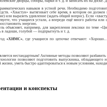
олевские дворцы, соборы, парки и т. д. и записать их на доске.
грамматических навыков в устной речи. Необходимо подготови
едств. «Хвастун» вытягивает себе время, в котором он долже
е) или выразить удивление (задать общий вопрос). Если «хвастун
вуете, что учащиеся устали, а впереди ещё много работы или с
 восстановить энергию.
ель объясняет, например, для закрепления лексики по теме «Ц
 в ладоши, голубой — подпрыгнуть и т. д.
етод
«ХИМС»
, где учащиеся по цепочке отвечают: «Хорошо
о является нестандартным! Активные методы позволяют разбавить
хнологии позволяют подготовить выпускника, обладающего н
й жизни, уметь быстро адаптироваться к новым условиям, нахо
езентации и конспекты