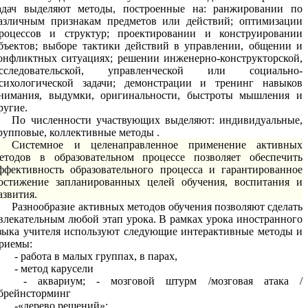
адач выделяют методы, построенные на: ранжировании по
азличным признакам предметов или действий; оптимизации
роцессов и структур; проектировании и конструировании
бъектов; выборе тактики действий в управлении, общении и
онфликтных ситуациях; решении инженерно-конструкторской,
сследовательской, управленческой или социально-
сихологической задачи; демонстрации и тренинг навыков
нимания, выдумки, оригинальности, быстроты мышления и
ругие.
По численности участвующих выделяют: индивидуальные,
рупповые, коллективные методы .
Системное и целенаправленное применение активных
етодов в образовательном процессе позволяет обеспечить
ффективность образовательного процесса и гарантированное
остижение запланированных целей обучения, воспитания и
азвития.
Разнообразие активных методов обучения позволяют сделать
влекательным любой этап урока. В рамках урока иностранного
зыка учителя используют следующие интерактивные методы и
риемы:
- работа в малых группах, в парах,
- метод карусели
- аквариум; - мозговой штурм /мозговая атака /
брейнсторминг
-«дерево решений»;