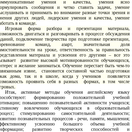
оммуникативные умения и качества, умения ясно
ормулировать сообщения и четко ставить задачи, умение
ыслушивать и принимать во внимание разные точки зрения и
нения других людей, лидерские умения и качества, умение
аботать в команде.
Игровая форма разбора и презентации материала,
озможность двигаться и разговаривать в процессе обсуждения
аданий, подключение творчества при подготовке презентации,
оревнование команд, азарт, значительная доля
амостоятельности на уроке, ответственность за правильность
редставления материала и усвоения его другими – все это
ызывает развитие высокой мотивированности обучающихся,
нтерес и желание заниматься. Обучение перестает быть чем-то
авязанным извне, становится составной частью подготовки
ак дома, так и в школе, когда у учеников появляется
озможность проявить себя в разных формах, в том числе
гровых.
Итак, активные методы обучения английскому языку
пособствуют: формированию положительной учебной
отивации; повышению познавательной активности учащихся;
ктивному вовлечению обучающихся в образовательный
роцесс; стимулированию самостоятельной деятельности;
азвитию познавательных процессов - речи, памяти, мышления;
ффективному усвоению большого объема учебной
нформации; развитию творческих способностей и