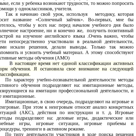
зыке, если у ребенка возникают трудности, то можно попросить
омощи у одноклассников, учителя.
Так я начинаю свой урок, используя методику, которая
осит название «Солнечный зайчик». Во-первых, мне бы
отелось, чтобы у всех нас перед началом учебного дня было
олнечное настроение, ни и конечно же, получить позитивный
астрой на изучение английского языка .Очень важно, чтобы
ети непосредственно участвовали в реальной деятельности,
ами искали решения, делали выводы. Только так можно
апомнить и усвоить учебный материал. А этому способствуют
ктивные методы обучения (АМО)
В
настоящее время нет единой классификации активных
орм обучения. Я остановила свое внимание на следующей
лассификации.
По характеру учебно-познавательной деятельности методы
ктивного обучения подразделяют на: имитационные методы,
азирующиеся на имитации профессиональной деятельности, и
е имитационные.
Имитационные, в свою очередь, подразделяют на игровые и
еигровые. При этом к неигровым относят анализ конкретных
итуаций (АКС), действия по инструкции и т. д. Игровые
етоды подразделяют на: деловые игры, дидактические или
чебные игры, игровые ситуации, игровые при6емы и
роцедуры, тренинги в активном режиме.
По типу деятельности участников в ходе поиска решения