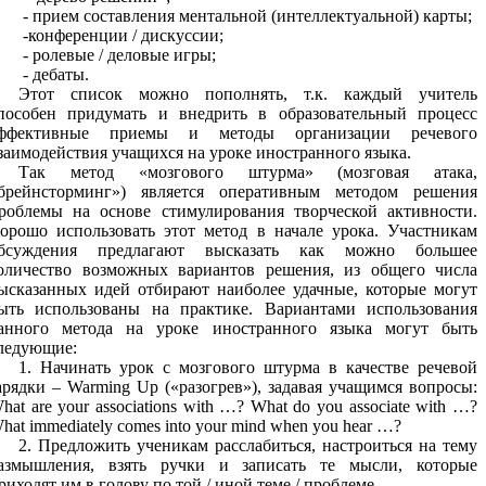
- прием составления ментальной (интеллектуальной) карты;
-конференции / дискуссии;
- ролевые / деловые игры;
- дебаты.
Этот список можно пополнять, т.к. каждый учитель
пособен придумать и внедрить в образовательный процесс
ффективные приемы и методы организации речевого
заимодействия учащихся на уроке иностранного языка.
Так метод «мозгового штурма» (мозговая атака,
брейнсторминг») является оперативным методом решения
роблемы на основе стимулирования творческой активности.
орошо использовать этот метод в начале урока. Участникам
бсуждения предлагают высказать как можно большее
оличество возможных вариантов решения, из общего числа
ысказанных идей отбирают наиболее удачные, которые могут
ыть использованы на практике. Вариантами использования
анного метода на уроке иностранного языка могут быть
ледующие:
1. Начинать урок с мозгового штурма в качестве речевой
арядки – Warming Up («разогрев»), задавая учащимся вопросы:
hat are your associations with …? What do you associate with …?
hat immediately comes into your mind when you hear …?
2. Предложить ученикам расслабиться, настроиться на тему
азмышления, взять ручки и записать те мысли, которые
риходят им в голову по той / иной теме / проблеме.