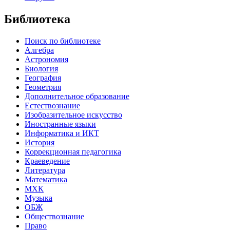
Библиотека
Поиск по библиотеке
Алгебра
Астрономия
Биология
География
Геометрия
Дополнительное образование
Естествознание
Изобразительное искусство
Иностранные языки
Информатика и ИКТ
История
Коррекционная педагогика
Краеведение
Литература
Математика
МХК
Музыка
ОБЖ
Обществознание
Право