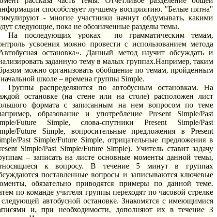
омент рассказа часть темы. Отчетливое разделение общей
нформации способствует лучшему восприятию. "Белые пятна"
тимулируют - многие участники начнут обдумывать, какими
удут следующие, пока не обозначенные разделы темы.
На последующих уроках по грамматическим темам,
онтроль усвоения можно провести с использованием метода
Автобусная остановка». Данный метод научит обсуждать и
нализировать заданную тему в малых группах.Например, таким
бразом можно организовать обобщение по темам, пройденным
 начальной школе – времена группы Simple.
Группы распределяются по автобусным остановкам. На
аждой остановке (на стене или на столе) расположен лист
ольшого формата с записанным на нем вопросом по теме
например, образование и употребление Present Simple/Past
imple/Future Simple, слова-спутники Present Simple/Past
imple/Future Simple, вопросительные предложения в Present
imple/Past Simple/Future Simple, отрицательные предложения в
resent Simple/Past Simple/Future Simple). Учитель ставит задачу
руппам – записать на листе основные моменты данной темы,
тносящиеся к вопросу. В течение 5 минут в группах
бсуждаются поставленные вопросы и записываются ключевые
оменты, обязательно приводятся примеры по данной теме.
атем по команде учителя группы переходят по часовой стрелке
 следующей автобусной остановке. Знакомятся с имеющимися
аписями и, при необходимости, дополняют их в течение 3