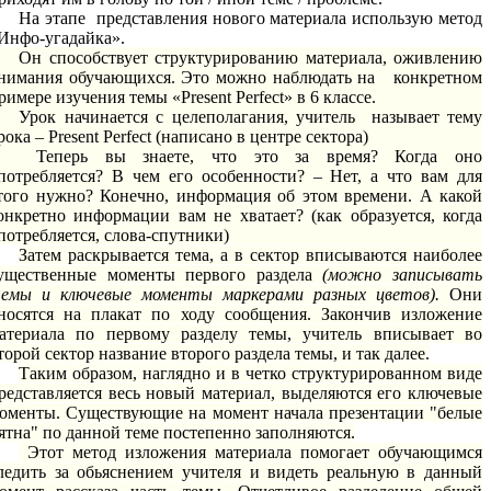
На этапе представления нового материала использую метод
Инфо-угадайка».
Он способствует структурированию материала, оживлению
нимания обучающихся. Это можно наблюдать на конкретном
римере изучения темы «Present Perfect» в 6 классе.
Урок начинается с целеполагания, учитель называет тему
рока – Present Perfect (написано в центре сектора)
Теперь вы знаете, что это за время? Когда оно
потребляется? В чем его особенности? – Нет, а что вам для
того нужно? Конечно, информация об этом времени. А какой
онкретно информации вам не хватает? (как образуется, когда
потребляется, слова-спутники)
Затем раскрывается тема, а в сектор вписываются наиболее
ущественные моменты первого раздела
(можно записывать
емы и ключевые моменты маркерами разных цветов).
Они
носятся на плакат по ходу сообщения. Закончив изложение
атериала по первому разделу темы, учитель вписывает во
торой сектор название второго раздела темы, и так далее.
Таким образом, наглядно и в четко структурированном виде
редставляется весь новый материал, выделяются его ключевые
оменты. Существующие на момент начала презентации "белые
ятна" по данной теме постепенно заполняются.
Этот метод изложения материала помогает обучающимся
ледить за обьяснением учителя и видеть реальную в данный