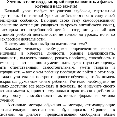
Ученик- это не сосуд, который надо наполнить, а факел,
который надо зажечь!
Каждый урок требует от учителя глубокой, тщательной
одготовки. Это истина! Урок английского языка в силу своей
пецифики особенно. Выбирая свою тему самообразования(
овышение мотивации учащихся на уроках английского языка),
 исходила из потребностей детей в создании условий для
ктивной учебной деятельности не только на уроках, но и во
неклассной деятельности.
Почему мной была выбрана именно эта тема?
Каждому человеку необходимы определенные навыки
ышления и качества личности. Умение анализировать,
равнивать, выделять главное, решать проблему, способность к
амосовершенствованию и умение дать адекватную самооценку,
ыть ответственным, самостоятельным, уметь творить и
отрудничать – вот с чем ребенку необходимо войти в этот мир.
 задача учителя так построить процесс обучения, чтобы помочь
аскрыться духовным силам ребенка. Учителю необходимо не
олько доступно все рассказать и показать, но и научить своего
ченика мыслить, привить ему навыки практических действий.
тому могут способствовать активные формы и методы
бучения.
Активные методы обучения – методы, стимулирующие
ознавательную деятельность обучающихся. Строятся в
сновном на диалоге, предполагающем свободный обмен