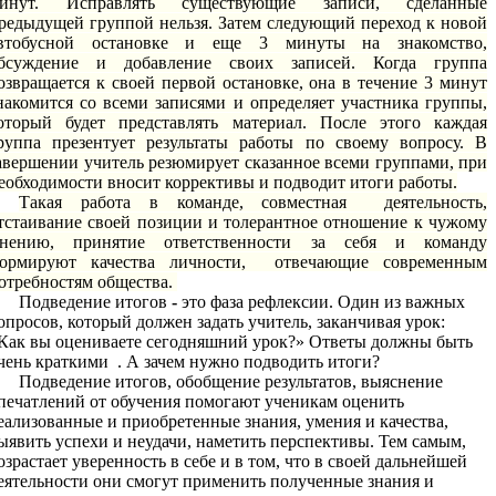
инут. Исправлять существующие записи, сделанные
редыдущей группой нельзя. Затем следующий переход к новой
втобусной остановке и еще 3 минуты на знакомство,
бсуждение и добавление своих записей. Когда группа
озвращается к своей первой остановке, она в течение 3 минут
накомится со всеми записями и определяет участника группы,
оторый будет представлять материал. После этого каждая
руппа презентует результаты работы по своему вопросу. В
авершении учитель резюмирует сказанное всеми группами, при
еобходимости вносит коррективы и подводит итоги работы.
Такая работа в команде, совместная деятельность,
тстаивание своей позиции и толерантное отношение к чужому
нению, принятие ответственности за себя и команду
ормируют качества личности, отвечающие современным
отребностям общества.
Подведение итогов
-
это фаза рефлексии. Один из важных
опросов, который должен задать учитель, заканчивая урок:
Как вы оцениваете сегодняшний урок?» Ответы должны быть
чень краткими . А зачем нужно подводить итоги?
Подведение итогов, обобщение результатов, выяснение
печатлений от обучения помогают ученикам оценить
еализованные и приобретенные знания, умения и качества,
ыявить успехи и неудачи, наметить перспективы. Тем самым,
озрастает уверенность в себе и в том, что в своей дальнейшей
еятельности они смогут применить полученные знания и