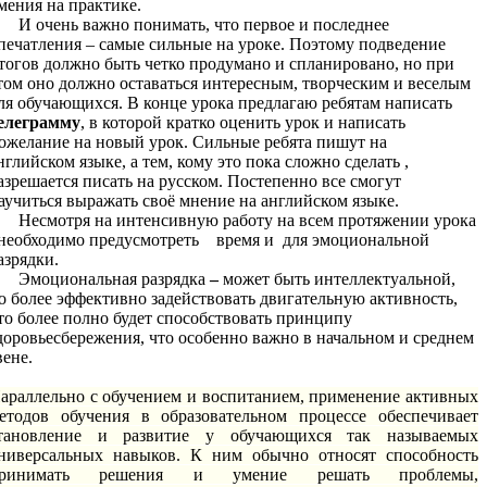
мения на практике.
И очень важно понимать, что первое и последнее
печатления – самые сильные на уроке. Поэтому подведение
тогов должно быть четко продумано и спланировано, но при
том оно должно оставаться интересным, творческим и веселым
ля обучающихся. В конце урока предлагаю ребятам написать
елеграмму
, в которой кратко оценить урок и написать
ожелание на новый урок. Сильные ребята пишут на
нглийском языке, а тем, кому это пока сложно сделать ,
азрешается писать на русском. Постепенно все смогут
аучиться выражать своё мнение на английском языке.
Несмотря на интенсивную работу на всем протяжении урока
еобходимо предусмотреть время и для эмоциональной
азрядки.
Эмоциональная разрядка
–
может быть интеллектуальной,
о более эффективно задействовать двигательную активность,
то более полно будет способствовать принципу
доровьесбережения, что особенно важно в начальном и среднем
вене.
араллельно с обучением и воспитанием, применение активных
етодов обучения в образовательном процессе обеспечивает
тановление и развитие у обучающихся так называемых
ниверсальных навыков. К ним обычно относят способность
ринимать решения и умение решать проблемы,