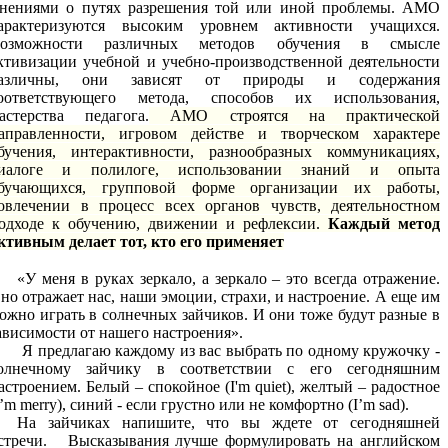
нениями о путях разрешения той или иной проблемы. АМО
арактеризуются высоким уровнем активности учащихся.
озможности различных методов обучения в смысле
ктивизации учебной и учебно-производственной деятельности
азличны, они зависят от природы и содержания
оответствующего метода, способов их использования,
астерства педагога.
АМО строятся на практической
аправленности, игровом действе и творческом характере
бучения, интерактивности, разнообразных коммуникациях,
иалоге и полилоге, использовании знаний и опыта
бучающихся, групповой форме организации их работы,
овлечении в процесс всех органов чувств, деятельностном
одходе к обучению, движении и рефлексии.
Каждый метод
ктивным делает тот, кто его применяет
«У меня в руках зеркало, а зеркало – это всегда отражение.
но отражает нас, наши эмоции, страхи, и настроение. А еще им
ожно играть в солнечных зайчиков. И они тоже будут разные в
ависимости от нашего настроения».
Я предлагаю каждому из вас выбрать по одному кружочку -
олнечному зайчику в соответствии с его сегодняшним
астроением. Белый – спокойное (I'm quiet), желтый – радостное
I’m merry), синий - если грустно или не комфортно (I’m sad).
На зайчиках напишите, что вы ждете от сегодняшней
стречи. Высказывания лучше формулировать на английском