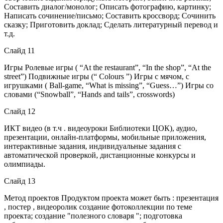
Составить диалог/монолог; Описать фотографию, картинку;
Написать сочинение/письмо; Составить кроссворд; Сочинить
сказку; Приготовить доклад; Сделать литературный перевод и
т.д.
Слайд 11
Игры Ролевые игры ( “At the restaurant”, “In the shop”, “At the
street”) Подвижные игры (“ Colours ”) Игры с мячом, с
игрушками ( Ball-game, “What is missing”, “Guess…”) Игры со
словами (“Snowball”, “Hands and tails”, crosswords)
Слайд 12
ИКТ видео (в т.ч . видеоуроки Библиотеки ЦОК), аудио,
презентации, онлайн-платформы, мобильные приложения,
интерактивные задания, индивидуальные задания с
автоматической проверкой, дистанционные конкурсы и
олимпиады.
Слайд 13
Метод проектов Продуктом проекта может быть : презентация
, постер , видеоролик создание фотоколлекции по теме
проекта; создание "полезного словаря "; подготовка