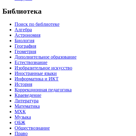
Библиотека
Поиск по библиотеке
Алгебра
Астрономия
Биология
География
Геометрия
Дополнительное образование
Естествознание
Изобразительное искусство
Иностранные языки
Информатика и ИКТ
История
Коррекционная педагогика
Краеведение
Литература
Математика
МХК
Музыка
ОБЖ
Обществознание
Право