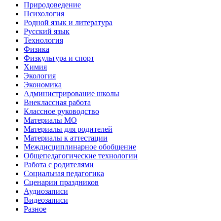
Природоведение
Психология
Родной язык и литература
Русский язык
Технология
Физика
Физкультура и спорт
Химия
Экология
Экономика
Администрирование школы
Внеклассная работа
Классное руководство
Материалы МО
Материалы для родителей
Материалы к аттестации
Междисциплинарное обобщение
Общепедагогические технологии
Работа с родителями
Социальная педагогика
Сценарии праздников
Аудиозаписи
Видеозаписи
Разное