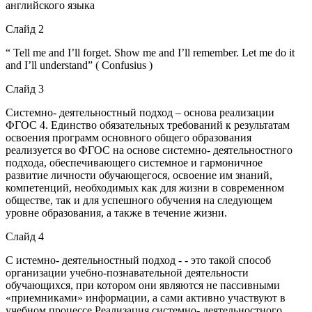
английского языка
Слайд 2
“ Tell me and I’ll forget. Show me and I’ll remember. Let me do it
and I’ll understand” ( Confusius )
Слайд 3
Системно- деятельностный подход – основа реализации
ФГОС 4. Единство обязательных требований к результатам
освоения программ основного общего образования
реализуется во ФГОС на основе системно- деятельностного
подхода, обеспечивающего системное и гармоничное
развитие личности обучающегося, освоение им знаний,
компетенций, необходимых как для жизни в современном
обществе, так и для успешного обучения на следующем
уровне образования, а также в течение жизни.
Слайд 4
С истемно- деятельностный подход - - это такой способ
организации учебно-познавательной деятельности
обучающихся, при котором они являются не пассивными
«приемниками» информации, а сами активно участвуют в
учебном процессе Реализация системно- деятельностного