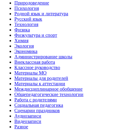
Природоведение
Психология
Родной язык и литература
Русский язык
Технология
Физика
Физкультура и спорт
Химия
Экология
Экономика
Администрирование школы
Внеклассная работа
Классное руководство
Материалы МО
Материалы для родителей
Материалы к аттестации
Междисциплинарное обобщение
Общепедагогические технологии
Работа с родителями
Социальная педагогика
Сценарии праздников
Аудиозаписи
Видеозаписи
Разное