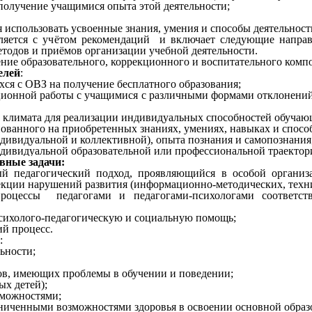
 получение учащимися опыта этой деятельности;
использовать усвоенные знания, умения и способы деятельност
я с учётом рекомендаций и включает следующие направлен
тодов и приёмов организации учебной деятельности.
е образовательного, коррекционного и воспитательного компо
елей
:
ся с ОВЗ на получение бесплатного образования;
ионной работы с учащимися с различными формами отклонений 
о климата для реализации индивидуальных способностей обучаю
ованного на приобретенных знаниях, умениях, навыках и способ
дивидуальной и коллективной), опыта познания и самопознания
дивидуальной образовательной или профессиональной траектор
вные задачи:
ый педагогический подход, проявляющийся в особой организ
рекции нарушений развития (информационно-методических, техн
процессы педагогами и педагогами-психологами соответст
сихолого-педагогическую и социальную помощь;
ий процесс.
:
ьности;
ов, имеющих проблемы в обучении и поведении;
ых детей);
зможностями;
аниченными возможностями здоровья в освоении основной обра