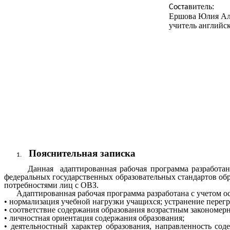
витель:
Соста
Ершова Юлия Ал
учитель английс
Пояснительная записка
Данная адаптированная рабочая программа разработана с 
федеральных государственных образовательных стандартов об
потребностями лиц с ОВЗ.
Адаптированная рабочая программа разработана с учетом 
• нормализация учебной нагрузки учащихся; устранение перег
• соответствие содержания образования возрастным закономер
• личностная ориентация содержания образования;
• деятельностный характер образования, направленность с