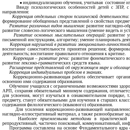
индивидуализацию обучения, учитывая состояние их
Ввиду психологических особенностей детей с ЗПР, с це
направления:
Коррекция отдельных сторон психической деятельности
формирование обобщенных представлений о свойствах предмето
Развитие различных видов мышления:
развитие наглядно-о
развитие словесно-логического мышления (умение видеть и ус
Развитие основных мыслительных операций
: развитие 
письменной инструкциям, алгоритму; умение планировать деят
Коррекция нарушений в развитии эмоционально-личностно
воспитание самостоятельности принятия решения; формиров
деятельность; воспитание правильного отношения к критике.
Коррекция – развитие речи:
развитие фонематического во
развитие лексико-грамматических средств языка.
Расширение представлений об окружающем мире и обогащен
Коррекция индивидуальных пробелов в знаниях.
Коррекционно-развивающая работа обеспечивает органи
освоению ими содержания образования.
Обучение учащихся с ограниченными возможностями здоров
АРП, сохраняя обязательный минимум содержания, отличает
для усвоения, могут изучаться в ознакомительном порядке, 
предмету, станут обязательными для изучения в старших кла
содержания филологического (языкового) образования.
Для усиления коррекционно-развивающей направленности 
наглядно-иллюстративный материал, а также разнообразные за
Наиболее
приемлемыми методами
в практической 
репродуктивный, частично поисковый, коммуникативный, инф
Программа составлена на основе Фундаментального ядра 