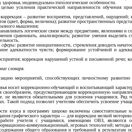
 здоровья, индивидуально-типологические особенности.
лью усиления практической направленности обучения про
: коррекция – развитие восприятия, представлений, ощущений; 
в (цвет, форма, величина); развитие пространственных предста
бразного мышления;
танавливать логические связи между предметами, явлениями и с
умения сравнивать, анализировать; развитие умения выделять 
ельность.
й сферы:
развитие инициативности, стремления доводить начатое
ание адекватности чувств; формирование устойчивой и адекв
сприятия; коррекция нарушений устной и письменной речи; ко
ие словаря.
зацию мероприятий, способствующих личностному развитию у
ья носит коррекционно-обучающий и воспитывающий характер
ся своеобразием, предусматривающим коррекционную направлен
т.е. не являются обязательными для усвоения учащимися. Ряд 
ссах. Такой подход позволит учителям обеспечить усвоение уч
курса в программу широко включены самостоятельные набл
дания графического характера — для коррекции мелкой моторики
работе учителя с учащимися, имеющими ОВЗ, являются объ
ормационно-коммуникационный, игровых технологий; методы к
содержания общего образования и требований к результатам о