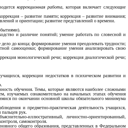
водится
коррекционная работа
, которая включает следующие
коррекция – развитие памяти; коррекция – развитие внимания;
влений и ориентации; развитие представлений о времени.
обытиями).
сходство и различие понятий; умение работать по словесной и
 дело до конца; формирование умения преодолевать трудности;
атной самооценки; формирование умения анализировать свою
ррекция монологической речи; коррекция диалогической речи;
чащихся, коррекции недостатков в психическом развитии и
.
ность обучения. Темы, которые являются наиболее сложными
тем, изучаемых ознакомительно на начальных этапах обучения
ащимися по окончании основной школы обязательного минимума
юдения и предметно-практическая деятельность учащихся,
 пальцев рук.
яснительно-иллюстративный, личностно-ориентированный,
онтроля, самоконтроля.
сновного общего образования, представленных в Федеральном