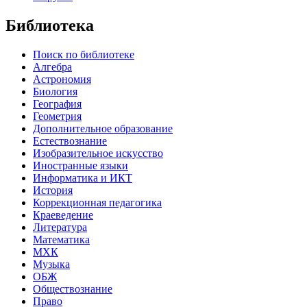
Библиотека
Поиск по библиотеке
Алгебра
Астрономия
Биология
География
Геометрия
Дополнительное образование
Естествознание
Изобразительное искусство
Иностранные языки
Информатика и ИКТ
История
Коррекционная педагогика
Краеведение
Литература
Математика
МХК
Музыка
ОБЖ
Обществознание
Право