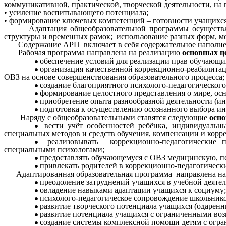
коммуникативной, практической, творческой деятельности, на
• усиление воспитывающего потенциала;
• формирование ключевых компетенций – готовности учащихся 
Адаптация общеобразовательной программы осуществляетс
структуры и временных рамок; использование разных форм, ме
Содержание АРП включает в себя содержательное наполнени
Рабочая программа направлена на реализацию
основных ц
обеспечение условий для реализации прав обучающих
организация качественной коррекционно-реабилитац
ОВЗ на основе совершенствования образовательного процесса;
создание благоприятного психолого-педагогическог
формирование целостного представления о мире, осн
приобретение опыта разнообразной деятельности (ин
подготовка к осуществлению осознанного выбора ин
Наряду с общеобразовательными ставятся следующие
осно
вести учёт особенностей ребёнка, индивидуальн
специальных методов и средств обучения, компенсации и кор
реализовывать коррекционно-педагогические 
специальными психологами;
предоставлять обучающемуся с ОВЗ медицинскую, п
привлекать родителей в коррекционно-педагогическ
Адаптированная образовательная программа направлена на
преодоление затруднений учащихся в учебной деятел
овладение навыками адаптации учащихся к социуму;
психолого-педагогическое сопровождение школьник
развитие творческого потенциала учащихся (одаренн
развитие потенциала учащихся с ограниченными во
создание системы комплексной помощи детям с огр