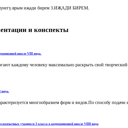
үнегү.ярым иҗади бирем 3.ИҖАДИ БИРЕМ.
езентации и конспекты
рекционной школе VIII вида.
гают каждому человеку максимально раскрыть свой творческий п
 вида.
арактеризуется многообразием форм и видов.По способу подачи я
сскоязычных учащихся 3 класса в коррекционной школе VIIII вида