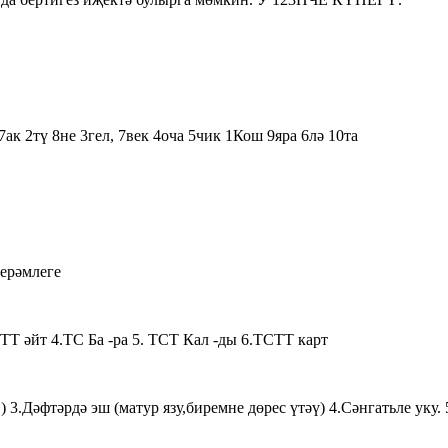
к 2тү 8не 3гел, 7век 4оча 5чик 1Кош 9яра 6лә 10та
берәмлеге
йт 4.ТС Ба -ра 5. ТСТ Кал -ды 6.ТСТТ карт
) 3.Дәфтәрдә эш (матур язу,биремне дөрес үтәү) 4.Сәнгат