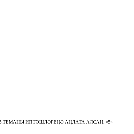
ьле уку. 5.ТЕМАНЫ ИПТӘШЛӘРЕҢӘ АҢЛАТА АЛСАҢ, «5»