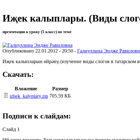
Иҗек калыплары. (Виды слого
презентация к уроку (5 класс) по теме
Опубликовано 22.01.2012 - 20:50 -
Галиуллина Эндже Равиловн
Иҗек калыпларын өйрәнү.(изучение виды слогов в татарском я
Скачать:
Вложение
Размер
705.59 КБ
izhek_kalyplary.zip
Подписи к слайдам:
Слайд 1
Өй эшен тикшерү. Күп нокталар урынына тиешле сүзләрне куй.