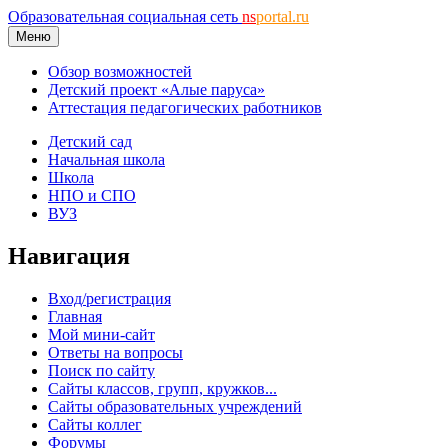
Образовательная социальная сеть
ns
portal.ru
Меню
Обзор возможностей
Детский проект «Алые паруса»
Аттестация педагогических работников
Детский сад
Начальная школа
Школа
НПО и СПО
ВУЗ
Навигация
Вход/регистрация
Главная
Мой мини-сайт
Ответы на вопросы
Поиск по сайту
Сайты классов, групп, кружков...
Сайты образовательных учреждений
Сайты коллег
Форумы