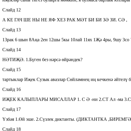
Слайд 12
А КЕ ГАЧ ШЕ НЫ НЕ ЯФ ХЕЗ РАК МӘТ БИ БИ ЗӘ ЗИ. СӘ ,
Слайд 13
13рак 6 шын 8Аңа 2ен 12шы 5кы 10лай 11ях 1Җә 4ры, 9шу 3со 7а
Слайд 14
НӘТИҖӘ. 1.Бүген без нәрсә өйрәндек?
Слайд 15
тартыклар Иҗек Сузык авазлар Сөйләмнең иң кечкенә әйтелү 
Слайд 16
ИҖЕК КАЛЫПЛАРЫ МИСАЛЛАР 1. С Ә -ни 2.СТ Ал -ма 3.СТТ ә
Слайд 17
Үзбәя 1.Өй эше. 2.Сүзлек диктанты. (ДИКТАНТКА ,БИРЕМГӘ
Слайд 18