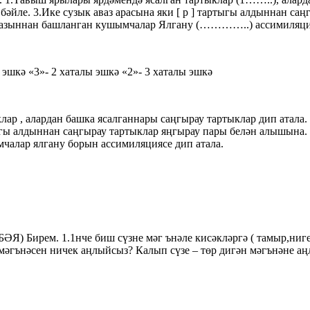
ле. 3.Ике сузык аваз арасына яки [ р ] тартыгы алдыннан саңг
авазыннан башланган кушымчалар Ялгану (…………..) ассимиляция
 эшкә «3»- 2 хаталы эшкә «2»- 3 хаталы эшкә
ар , алардан башка ясалганнары саңгырау тартыклар дип атала.
артыгы алдыннан саңгырау тартыклар яңгырау пары белән алышына.
чалар ялгану борын ассимиляциясе дип атала.
ЗБӘЯ) Бирем. 1.1нче биш сүзне мәг ънәле кисәкләргә ( тамыр,ни
 мәгънәсен ничек аңлыйсыз? Калып сүзе – төр дигән мәгънәне аңл