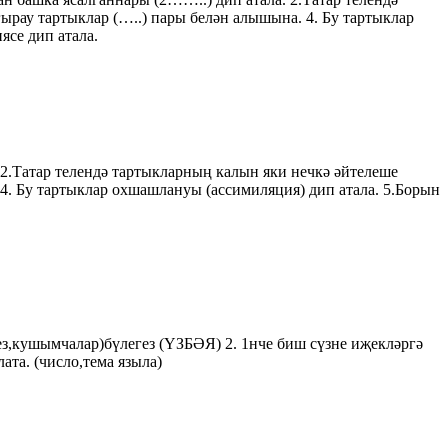
ырау тартыклар (…..) пары белән алышына. 4. Бу тартыклар
се дип атала.
 2.Татар телендә тартыкларның калын яки нечкә әйтелеше
 4. Бу тартыклар охшашлануы (ассимиляция) дип атала. 5.Борын
гез,кушымчалар)бүлегез (ҮЗБӘЯ) 2. 1нче биш сүзне иҗекләргә
ата. (число,тема языла)