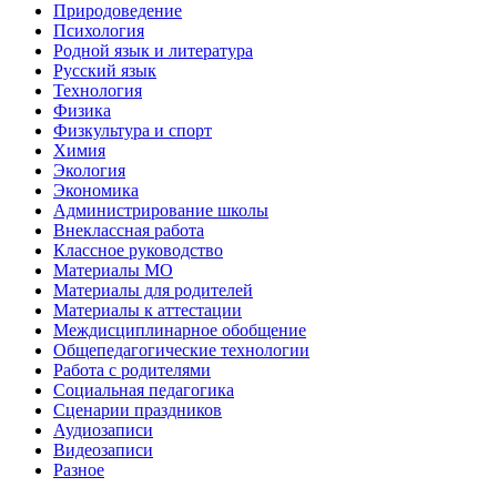
Природоведение
Психология
Родной язык и литература
Русский язык
Технология
Физика
Физкультура и спорт
Химия
Экология
Экономика
Администрирование школы
Внеклассная работа
Классное руководство
Материалы МО
Материалы для родителей
Материалы к аттестации
Междисциплинарное обобщение
Общепедагогические технологии
Работа с родителями
Социальная педагогика
Сценарии праздников
Аудиозаписи
Видеозаписи
Разное