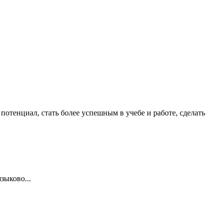
отенциал, стать более успешным в учебе и работе, сделать
зыково...