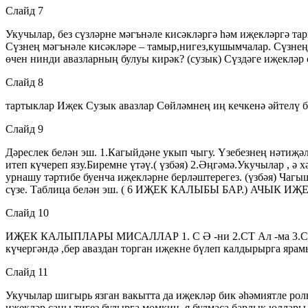
Слайд 7
Укучылар, без сүзләрне мәгънәле кисәкләргә һәм иҗекләргә тар
Сүзнең мәгънәле кисәкләре – тамыр,нигез,кушымчалар. Сүзнең 
өчен нинди авазларның булуы кирәк? (сузык) Сүздәге иҗекләр 
Слайд 8
тартыклар Иҗек Сузык авазлар Сөйләмнең иң кечкенә әйтелү 
Слайд 9
Дәреслек белән эш. 1.Кагыйдәне укып чыгу. Үзебезнең нәтиҗәл
итеп күчереп язу.Биремне үтәү.( үзбәя) 2.Әңгәмә.Укучылар , ә
урнашу тәртибе буенча иҗекләрне берләштерегез. (үзбәя) Чагышт
сүзе. Таблица белән эш. ( 6 ИҖЕК КАЛЫБЫ БАР.) АЧЫК 
Слайд 10
ИҖЕК КАЛЫПЛАРЫ МИСАЛЛАР 1. С Ә -ни 2.СТ Ал -ма 3.СТТ әйт
күчергәндә ,бер аваздан торган иҗекне бүлеп калдырырга ярам
Слайд 11
Укучылар шигырь язган вакытта да иҗекләр бик әһәмиятле ро
иҗекләр саны тигез булырга мөмкин, я булмаса барлык юллар