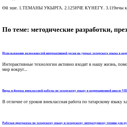
Өй эше. 1.ТЕМАНЫ УКЫРГА. 2.125НЧЕ КҮНЕГҮ. 3.119нчы к
По теме: методические разработки, пр
Использование возможностей интерактивной доски на уроках татарского языка в кор
Интерактивные технологии активно входят в нашу жизнь, помо
мир вокруг...
Виды и формы внеклассной работы по татарскому языку в коррекционной школе VIII
В отличие от уроков внеклассная работа по татарскому языку х
Рабочая программа по татарскому языку и татарскому литературному чтению для ру