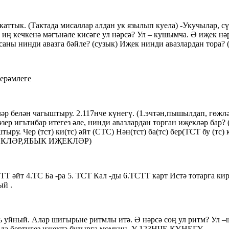
каттык. (Тактада мисаллар алдан ук язылып куела) -Укучылар, с
иң кечкенә мәгънәле кисәге ул нәрсә? Ул – кушымча. Ә иҗек нә
саны нинди авазга бәйле? (сузык) Иҗек нинди авазлардан тора? 
берәмлеге
әр белән чагыштыру. 2.117нче күнегү. (1.эчтән,пышылдап, гөжлә
 хәзер игътибар итегез әле, нинди авазлардан торган иҗекләр ба
ыру. Чер (тст) ки(тс) әйт (СТС) Нән(тст) ба(тс) бер(ТСТ бу (тс
ИҖЕКЛӘР,ЯБЫК ИҖЕКЛӘР)
 4.ТС Ба -ра 5. ТСТ Кал -ды 6.ТСТТ карт Истә тотарга кирәк.
ый .
ль уйный. Алар шигырьне ритмлы итә. Ә нәрсә соң ул ритм? Ул 
ы да бертигез иҗектә булырга мөмкин. У 123НЧЕ КҮНЕГҮ.