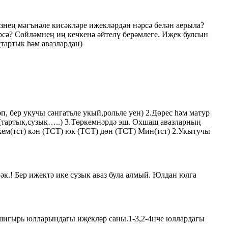
үзнең мәгънәле кисәкләре иҗекләрдән нәрсә белән аерыла?
рсә? Сөйләмнең иң кечкенә әйтелү берәмлеге. Иҗек булсын
(тартык һәм авазлардан)
п, бер укучы сәнгатьле укый,рольле уен) 2.Дөрес һәм матур
р? (тартык,сузык…..) 3.Төркемнәрдә эш. Охшаш авазларның
) кем(тст) кән (ТСТ) юк (ТСТ) дөн (ТСТ) Мин(тст) 2.Укытучы
! Бер иҗектә ике сузык аваз була алмый. Юлдан юлга
–шигырь юлларындагы иҗекләр саны.1-3,2-4нче юллардагы