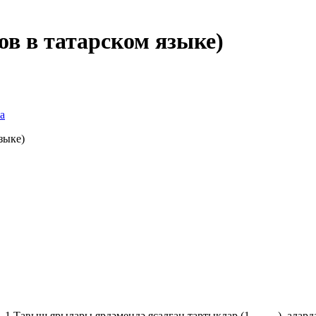
в в татарском языке)
а
зыке)
 1.Тавыш ярылары ярдәмендә ясалган тартыклар (1……..), аларда