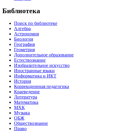
Библиотека
Поиск по библиотеке
Алгебра
Астрономия
Биология
География
Геометрия
Дополнительное образование
Естествознание
Изобразительное искусство
Иностранные языки
Информатика и ИКТ
История
Коррекционная педагогика
Краеведение
Литература
Математика
МХК
Музыка
ОБЖ
Обществознание
Право