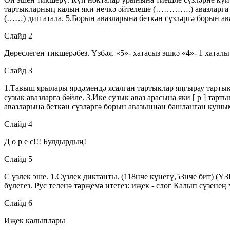
тартыкларның калын яки нечкә әйтелеше (………….) авазларга бәй
(……) дип атала. 5.Борын авазларына беткән сүзләргә борын 
Слайд 2
Дөреслеген тикшерәбез. Үзбәя. «5»- хатасыз эшкә «4»- 1 хаталы
Слайд 3
1.Тавыш ярылары ярдәмендә ясалган тартыклар яңгырау тартыкл
сузык авазларга бәйле. 3.Ике сузык аваз арасына яки [ р ] т
авазларына беткән сүзләргә борын авазыннан башланган кушым
Слайд 4
Д ө р е с!!! Булдырдың!
Слайд 5
С үзлек эше. 1.Сүзлек диктанты. (118нче күнегү,53нче бит) (Ү
бүлегез. Рус теленә тәрҗемә итегез: иҗек - слог Калып сүзенең
Слайд 6
Иҗек калыплары