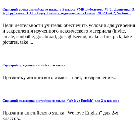
Сценарий урока английского языка в 5 классе УМК Биболетова М. З., Денисенко О.
А., Трубанева Н. Н. «Enjoy English», издательство «Титул», 2012 Unit 2, Section 3
Цели деятельности учителя: обеспечить условия для усвоения
и закрепления изученного лексического материала (invite,
create, sunbathe, go abroad, go sightseeing, make a fire, pick, take
pictures, take ...
Сценарий праздника английского языка
Празднику английского языка - 5 лет, поздравление...
Сценарий праздника английского языка “We love English” для 2-х классов
Праздник английского языка “We love English” для 2-х
классов...