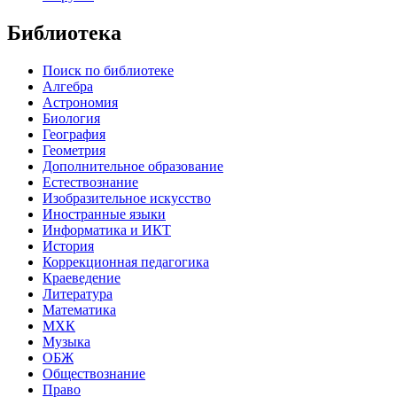
Библиотека
Поиск по библиотеке
Алгебра
Астрономия
Биология
География
Геометрия
Дополнительное образование
Естествознание
Изобразительное искусство
Иностранные языки
Информатика и ИКТ
История
Коррекционная педагогика
Краеведение
Литература
Математика
МХК
Музыка
ОБЖ
Обществознание
Право