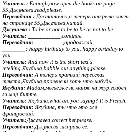
Учитель :
Enough,now open the books on page
55.Джулаева,read,please.
Переводчик :
Достаточно,а теперь открыли книги
на странице 55,Джулаева,читай.
Джулаева :
To be or not to be,to be or not to be.
Учитель:
___________,continue.
Переводчик:
__________,продолжай.
________:
happy birthday to you, happy birthday to
you.
Учитель:
And now it is the short text`s
retelling.Якубина,babble out anything,please.
Переводчик:
А теперь краткий перессказ
текста,Якубина,пролепечи хоть что-нибудь.
Якубина:
Мадам,месье,же не манж на жур.гейбен
зи мир битте.
Учитель:
Якубина,what are you saying? It is French.
Переводчик:
Якубина, ты что это же
французский.
Учитель:
Джулаева,correct her,please.
Переводчик:
Джулаева ,исправь ее.