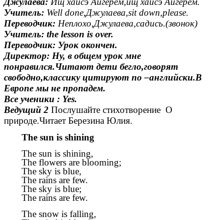
Джулаева:
Ищ хайсэ Айгерем,ищ хайсэ Айгерем.
Учитель:
Well done,Джулаева,sit down,please.
Переводчик:
Неплохо,Джулаева,садись.(звонок)
Учитель: the lesson is over.
Переводчик: Урок окончен.
Директор: Ну, в общем урок мне
понравился.Читают дети бегло,говорят
свободно,классику цитируют по –английски.В
Европе мы не пропадем.
Все ученики : Yes.
Ведущий 2
Послушайте стихотворение О
природе.Читает Березина Юлия.
The sun is shining
The sun is shining,
The flowers are blooming;
The sky is blue,
The rains are few.
The sky is blue;
The rains are few.
The snow is falling,