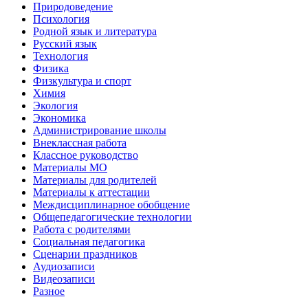
Природоведение
Психология
Родной язык и литература
Русский язык
Технология
Физика
Физкультура и спорт
Химия
Экология
Экономика
Администрирование школы
Внеклассная работа
Классное руководство
Материалы МО
Материалы для родителей
Материалы к аттестации
Междисциплинарное обобщение
Общепедагогические технологии
Работа с родителями
Социальная педагогика
Сценарии праздников
Аудиозаписи
Видеозаписи
Разное