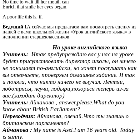
No time to wait till her mouth can
Enrich that smile her eyes began.
A poor life this is, if.
.
Ведущий 1
А сейчас мы предлагаем вам посмотреть сценку из
нашей с вами школьной жизни «Урок английского языка» в
исполнении старшеклассников.
На уроке английского языка
Учитель:
Итак предупреждаю вас у нас на уроке
будет присутствовать директор школы, он ничего
не понимает по-английски, но хочет послушать как
вы отвечаете, проверяем домашнее задание. Я так
и поняла, что никто ничего не выучил. Лентяи,
лоботрясы, неучи, лодыри,позорься теперь из-за
вас.(заходит директор)
Учитель:
Айчанова , answer,please.What do you
know about British Parliament?
Переводчик:
Айчанова, овечай.Что ты знаешь о
британском парламенте?
Айчанова :
My name is Asel.I am 16 years old. Today
is sunny.