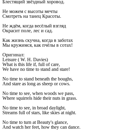
Блестящий звёздный хоровод.
Не можем с высоты мечты
Смотреть на танец Красоты.
Не ждём, когда весёлый взгляд
Окрасит поле, лес и сад.
Как жизнь скучна, когда в заботах
Мы кружимся, как пчёлы в сотах!
Оригинал:
Leisure ( W. H. Davies)
What is this life if, full of care,
We have no time to stand and stare!
No time to stand beneath the boughs,
And stare as long as sheep or cows.
No time to see, when woods we pass,
Where squirrels hide their nuts in grass.
No time to see, in broad daylight,
Streams full of stars, like skies at night.
No time to turn at Beauty's glance,
And watch her feet, how they can dance.