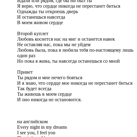
Вдали или рядом, где бы ни был ты
Я верю, что сердце никогда не перестанет биться
Однажды ты откроешь дверь
И останешься навсегда
В моем живом сердце
Второй куплет
Любовь коснется нас на миг и останется навек
Не оставляя нас, пока мы не уйдем
Любовь была, пока я любила тебя по-настоящему лишь
один раз
Но пока я жива, ты навсегда останешься со мной
Привет
Ты рядом и мне нечего бояться
И я знаю, что сердце мое никогда не перестанет биться
Так будет всегда
Ты живешь в моем сердце
И оно никогда не остановится.
на английском
Every night in my dreams
I see you, I feel you