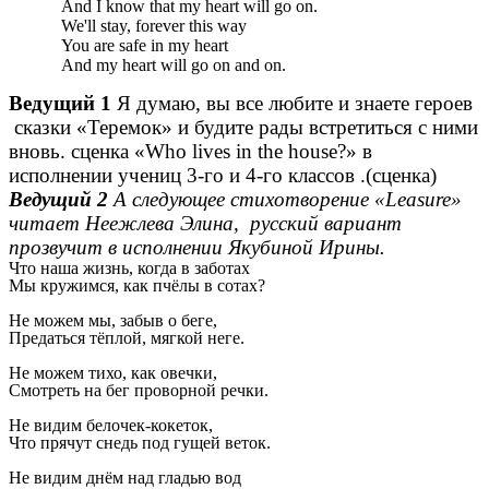
And I know that my heart will go on.
We'll stay, forever this way
You are safe in my heart
And my heart will go on and on.
Ведущий 1
Я думаю, вы все любите и знаете героев
сказки «Теремок» и будите рады встретиться с ними
вновь. сценка «Who lives in the house?» в
исполнении учениц 3-го и 4-го классов .(сценка)
Ведущий 2
А следующее стихотворение «Leasure»
читает Неежлева Элина, русский вариант
прозвучит в исполнении Якубиной Ирины.
Что наша жизнь, когда в заботах
Мы кружимся, как пчёлы в сотах?
Не можем мы, забыв о беге,
Предаться тёплой, мягкой неге.
Не можем тихо, как овечки,
Смотреть на бег проворной речки.
Не видим белочек-кокеток,
Что прячут снедь под гущей веток.
Не видим днём над гладью вод