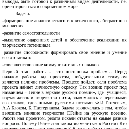
выводы, быть готовой к различным видам деятельности, т.е.
ориентироваться в современном мире.
Задачи:
-формирование аналитического и критического, абстрактного
мышления
-развитие самостоятельности
-выявление одаренных детей и обеспечение реализации их
творческого потенциала
-развитие способности формировать свое мнение и умение
его отстаивать
-совершенствование коммуникативных навыков
Первый этап работы - это постановка проблемы. Перед
началом работы над проектом, побудительным стимулом
является наличие проблемы. Процесс пойдет, если проблема
проекта найдет личностную окраску. Так возник проект под
названием « Гейне в зеркале русской поэзии», где учащиеся,
изучая жизнь и творчество поэта, знакомились с переводами
его стихов, сделанными русскими поэтами Ф.И.Тютчевым,
А.А.Блоком, Б. Пастернаком. Задача заключалась в том, чтобы
выяснить влияние творчества Г.Гейне на русскую поэзию.
Работа над проектом, ребята искали ответы на самые разные
вопросы. Почему Гейне стал таким знаменитым в России? Кто
популяризировал его творчество? В ходе работы проявилась