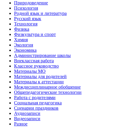
Природоведение
Психология
Родной язык и литература
Русский язык
Технология
Физика
Физкультура и спорт
Химия
Экология
Экономика
Администрирование школы
Внеклассная работа
Классное руководство
Материалы МО
Материалы для родителей
Материалы к аттестации
Междисциплинарное обобщение
Общепедагогические технологии
Работа с родителями
Социальная педагогика
Сценарии праздников
Аудиозаписи
Видеозаписи
Разное