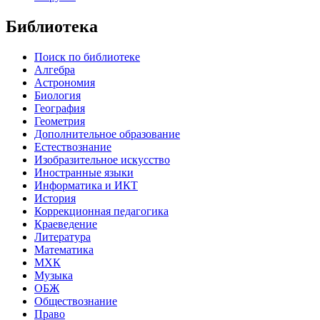
Библиотека
Поиск по библиотеке
Алгебра
Астрономия
Биология
География
Геометрия
Дополнительное образование
Естествознание
Изобразительное искусство
Иностранные языки
Информатика и ИКТ
История
Коррекционная педагогика
Краеведение
Литература
Математика
МХК
Музыка
ОБЖ
Обществознание
Право