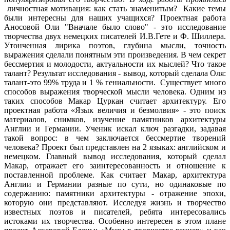
личностная мотивация: как стать знаменитым? Какие темы
были интересны для наших учащихся? Проектная работа
Аносовой Оли "Вначале было слово" - это исследование
творчества двух немецких писателей И.В.Гете и Ф. Шиллера.
Утонченная лирика поэтов, глубина мысли, точность
выражения сделали понятным эти произведения. В чем секрет
бессмертия и молодости, актуальности их мыслей? Что такое
талант? Результат исследования - вывод, который сделала Оля:
талант-это 99% труда и 1 % гениальности. Существует много
способов выражения творческой мысли человека. Одним из
таких способов Макар Цуркан считает архитектуру. Его
проектная работа «Язык величия и безмолвия» - это поиск
материалов, снимков, изучение памятников архитектуры
Англии и Германии. Ученик искал ключ разгадки, задавая
такой вопрос: в чем заключается бессмертие творений
человека? Проект был представлен на 2 языках: английском и
немецком. Главный вывод исследования, который сделал
Макар, отражает его заинтересованность и отношение к
поставленной проблеме. Как считает Макар, архитектура
Англии и Германии разные по сути, но одинаковые по
содержанию: памятники архитектуры - отражение эпохи,
которую они представляют. Исследуя жизнь и творчество
известных поэтов и писателей, ребята интересовались
истоками их творчества. Особенно интересен в этом плане