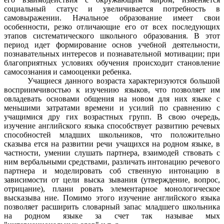
социальный статус и увеличивается потребность в
самовыражении. Начальное образование имеет свои
особенности, резко отличающие его от всех последующих
этапов систематического школьного образования. В этот
период идет формирование основ учебной деятельности,
познавательных интересов и познавательной мотивации; при
благоприятных условиях обучения происходит становление
самосознания и самооценки ребенка.
Учащиеся данного возраста характеризуются большой
восприимчивостью к изучению языков, что позволяет им
овладевать основами общения на новом для них языке с
меньшими затратами времени и усилий по сравнению с
учащимися дру гих возрастных групп.
В свою очередь,
изучение английского языка способствует развитию речевых
способностей младших школьников, что положительно
сказыва ется на развитии речи учащихся на родном языке, в
частности, умении слушать партнера, взаимодей ствовать с
ним вербальными средствами, различать интонацию речевого
партнера и моделировать соб ственную интонацию в
зависимости от цели выска зывания (утверждение, вопрос,
отрицание), плани ровать элементарное монологическое
высказыва ние. Помимо этого изучение английского языка
позволяет расширить словарный запас младшего школьника
на родном языке за счет так называе мых