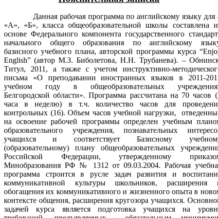
Данная рабочая программа по английскому языку для 
«А», «Б», класса общеобразовательной школы составлена н
основе Федерального компонента государственного стандарт
начального общего образования по английскому языку
базисного учебного плана, авторской программы курса “Enjo
English” (автор М.З. Биболетова, Н.Н. Трубанева). – Обнинск
Титул, 2011, а также с учетом инструктивно-методическог
письма «О преподавании иностранных языков в 2011-201
учебном году в общеобразовательных учреждения
Белгородской области». Программа рассчитана на 70 часов (
часа в неделю) в т.ч. количество часов для проведени
контрольных (16). Объем часов учебной нагрузки, отведенны
на освоение рабочей программы определен учебным плано
образовательного учреждения, познавательных интересо
учащихся и соответствует Базисному учебном
(образовательному) плану общеобразовательных учреждени
Российской Федерации, утвержденному приказо
Минобразования РФ № 1312 от 09.03.2004. Рабочая учебна
программа строится в русле задач развития и воспитани
коммуникативной культуры школьников, расширения 
обогащения их коммуникативного и жизненного опыта в ново
контексте общения, расширения кругозора учащихся. Основно
задачей курса является подготовка учащихся на уровн
требований, предъявляемых обязательным минимумо