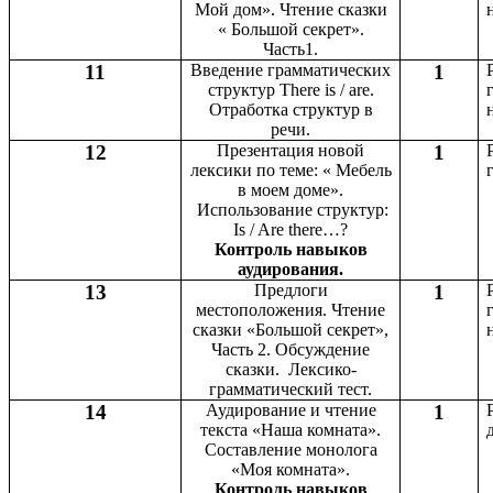
Мой дом». Чтение сказки
« Большой секрет».
Часть1.
11
Введение грамматических
1
структур There is / are.
Отработка структур в
речи.
12
Презентация новой
1
лексики по теме: « Мебель
в моем доме».
Использование структур:
Is / Are there…?
Контроль навыков
аудирования.
13
Предлоги
1
местоположения. Чтение
сказки «Большой секрет»,
Часть 2. Обсуждение
сказки. Лексико-
грамматический тест.
14
Аудирование и чтение
1
текста «Наша комната».
Составление монолога
«Моя комната».
Контроль навыков