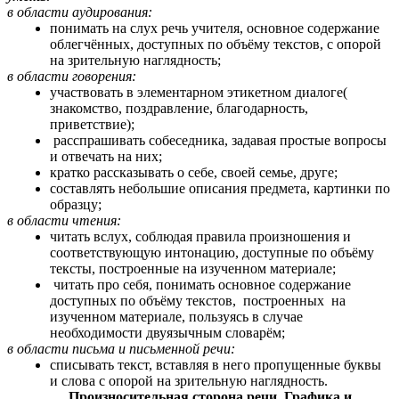
в области аудирования:
понимать на слух речь учителя, основное содержание
облегчённых, доступных по объёму текстов, с опорой
на зрительную наглядность;
в области говорения:
участвовать в элементарном этикетном диалоге(
знакомство, поздравление, благодарность,
приветствие);
расспрашивать собеседника, задавая простые вопросы
и отвечать на них;
кратко рассказывать о себе, своей семье, друге;
составлять небольшие описания предмета, картинки по
образцу;
в области чтения:
читать вслух, соблюдая правила произношения и
соответствующую интонацию, доступные по объёму
тексты, построенные на изученном материале;
читать про себя, понимать основное содержание
доступных по объёму текстов, построенных на
изученном материале, пользуясь в случае
необходимости двуязычным словарём;
в области письма и письменной речи:
списывать текст, вставляя в него пропущенные буквы
и слова с опорой на зрительную наглядность.
Произносительная сторона речи. Графика и