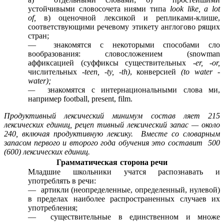
устойчивыми словосочета ниями типа
look like, a lot
of,
в) оценочной лексикой и репликами-клише,
соответствующими речевому этикету англогово рящих
стран;
— знакомятся с некоторыми способами сло
вообразования: словосложением (snowman
аффиксацией (суффиксы существительных
-er, -or,
числительных
-teen, -ty, -th)
, конверсией
(to water
-
water);
—
знакомятся с интернациональными слова ми,
например football, present, film.
Продуктивный лексический минимум состав ляет 215
лексических единиц, рецеп тивный лексический запас — около
240, включая продуктивную лексику. Вместе со словарным
запасом первого и второго года обучения это составит 500
(600) лексических единиц.
Грамматическая
сторона речи
Младшие школьники учатся распознавать и
употреблять в речи:
— артикли (неопределенные, определенный, нулевой)
в пределах наиболее распространенных случаев их
употребления;
— существительные в единственном и множе