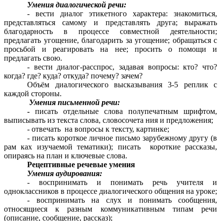
Умения диалогической речи:
- вести диалог этикетного характера: знакомиться,
представляться самому и представлять друга; выражать
благодарность в процессе совместной деятельности;
предлагать угощение, благодарить за угощение; обращаться с
просьбой и реагировать на нее; просить о помощи и
предлагать свою.
- вести диалог-расспрос, задавая вопросы: кто? что?
когда? где? куда? откуда? почему? зачем?
Объём диалогического высказывания 3-5 реплик с
каждой стороны.
Умения письменной речи:
-
писать отдельные слова полупечатным шрифтом,
выписывать из текста слова, словосочета ния и предложения;
- отвечать на вопросы к тексту, картинке;
- писать короткое личное письмо зарубежному другу (в
рам ках изучаемой тематики); писать короткие рассказы,
опираясь на план и ключевые слова.
Рецептивные речевые умения
Умения аудирования:
- воспринимать и понимать речь учителя и
одноклассников в процессе диалогического общения на уроке;
- воспринимать на слух и понимать сообщения,
относящиеся к разным коммуникативным типам речи
(описание, сообщение, рассказ);