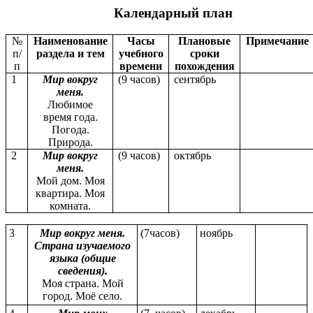
Календарный план
№
Наименование
Часы
Плановые
Примечание
п/
раздела и тем
учебного
сроки
п
времени
похождения
1
Мир вокруг
(9 часов)
сентябрь
меня.
Любимое
время года.
Погода.
Природа.
2
Мир вокруг
(9 часов)
октябрь
меня.
Мой дом. Моя
квартира. Моя
комната.
3
Мир вокруг меня.
(7часов)
ноябрь
Страна изучаемого
языка (общие
сведения).
Моя страна. Мой
город. Моё село.