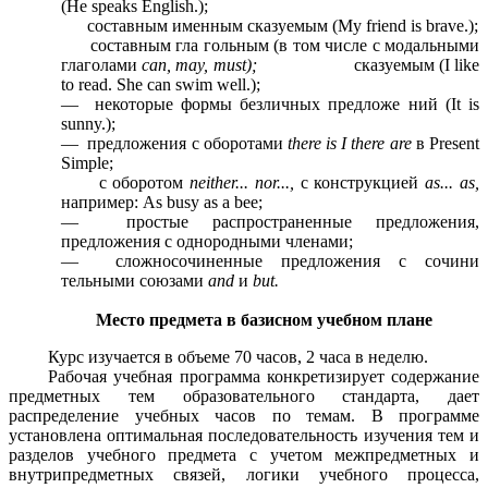
(Не speaks English.);
составным именным сказуемым (My friend is brave.);
составным гла гольным (в том числе с модальными
глаголами
can, may, must);
сказуемым (I like
to read. She can swim well.);
— некоторые формы безличных предложе ний (It is
sunny.);
— предложения с оборотами
there is I there are
в Present
Simple;
с оборотом
neither... nor...,
с конструкцией
as... as,
например: As busy as a bee;
— простые распространенные предложения,
предложения с однородными членами;
— сложносочиненные предложения с сочини
тельными союзами
and
и
but.
Место предмета в базисном учебном плане
Курс изучается в объеме 70 часов, 2 часа в неделю.
Рабочая учебная программа конкретизирует содержание
предметных тем образовательного стандарта, дает
распределение учебных часов по темам. В программе
установлена оптимальная последовательность изучения тем и
разделов учебного предмета с учетом межпредметных и
внутрипредметных связей, логики учебного процесса,