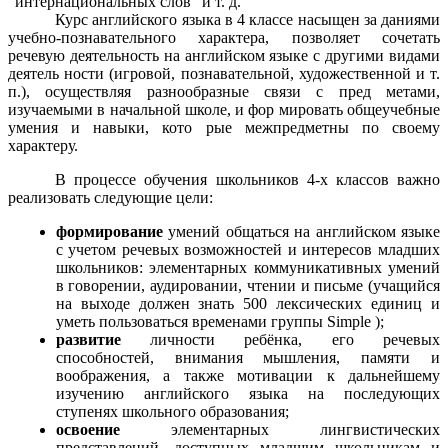
"интернациональных слов" и т. д.
Курс английского языка в 4 классе насыщен за даниями
учебно-познавательного характера, позволяет сочетать
речевую деятельность на английском языке с другими видами
деятель ности (игровой, познавательной, художественной и т.
п.), осуществляя разнообразные связи с пред метами,
изучаемыми в начальной школе, и фор мировать общеучебные
умения и навыки, кото рые межпредметны по своему
характеру.
В процессе обучения школьников 4-х классов важно
реализовать следующие цели:
формирование
умений общаться на английском языке
с учетом речевых возможностей и интересов младших
школьников: элементарных коммуникативных умений
в говорении, аудировании, чтении и письме (учащийся
на выходе должен знать 500 лексических единиц и
уметь пользоваться временами группы Simple );
развитие
личности ребёнка, его речевых
способностей, внимания мышления, памяти и
воображения, а также мотивации к дальнейшему
изучению английского языка на последующих
ступенях школьного образования;
освоение
элементарных лингвистических
представлений, доступных младшим школьникам и