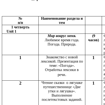
№
Наименование раздела и
п/п
тем
1 четверть
Unit 1
Мир вокруг меня.
(9
Любимое время года.
часов)
Погода. Природа.
1
Знакомство с новой
1
лексикой. Презентация по
теме: «Погода».
Отработка лексики в
.
речи
2
Чтение сказки о лягушке
1
путешественнице «Две
утки и лягушка».
Выполнение
послетекстовых заданий.