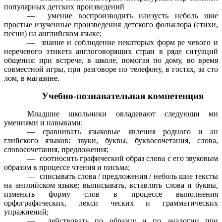
популярных детских произведений
— умение воспроизводить наизусть неболь шие
простые изученные произведения детского фольклора (стихи,
песни) на английском языке;
— знание и соблюдение некоторых форм ре чевого и
неречевого этикета англоговорящих стран в ряде ситуаций
общения: при встрече, в школе, помогая по дому, во время
совместной игры, при разговоре по телефону, в гостях, за сто
лом, в магазине.
Учебно-познавательная компетенция
Младшие школьники овладевают следующи ми
умениями и навыками:
— сравнивать языковые явления родного и ан
глийского языков: звуки, буквы, буквосочетания, слова,
словосочетания, предложения;
— соотносить графический образ слова с его звуковым
образом в процессе чтения и письма;
— списывать слова / предложения / неболь шие тексты
на английском языке; выписывать, вставлять слова и буквы,
изменять форму слов в процессе выполнения
орфографических, лекси ческих и грамматических
упражнений;
— действовать по образцу и по аналогии при