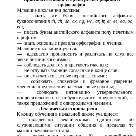
орфография
Младшие школьники должны:
— знать все буквы английского алфавита,
буквосочетания
th, ch, sh, ск, ng, wh, ar, ir, er, ее, ea, oo,
ear,
—
писать буквы английского алфавита полу печатным
шрифтом;
— знать основные правила орфографии и чтения.
Младшие школьники учатся:
— адекватно произносить и различать на слух все
звуки английского языка;
— соблюдать долготу и краткость гласных;
— не оглушать звонкие согласные в конце слов;
— не смягчать согласные перед гласными;
— соблюдать словесное и фразовое ударение,
членение предложения на смысловые группы;
— соблюдать интонацию утвердительного,
вопросительного и побудительного предложений, а
также предложений с однородными членами.
Лексическая сторона речи
К концу обучения в начальной школе уча щиеся:
— овладевают лексическими единицами, об
служивающими ситуации общения в пределах те
матики начального этапа:
а) отдельными словами; б) простейшими