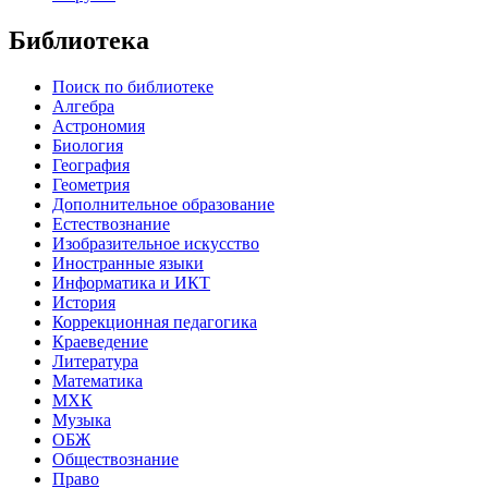
Библиотека
Поиск по библиотеке
Алгебра
Астрономия
Биология
География
Геометрия
Дополнительное образование
Естествознание
Изобразительное искусство
Иностранные языки
Информатика и ИКТ
История
Коррекционная педагогика
Краеведение
Литература
Математика
МХК
Музыка
ОБЖ
Обществознание
Право