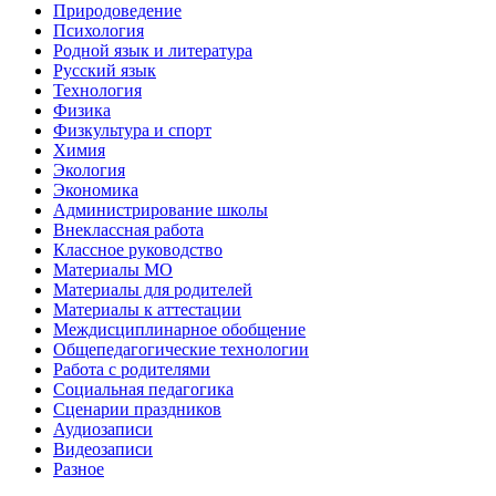
Природоведение
Психология
Родной язык и литература
Русский язык
Технология
Физика
Физкультура и спорт
Химия
Экология
Экономика
Администрирование школы
Внеклассная работа
Классное руководство
Материалы МО
Материалы для родителей
Материалы к аттестации
Междисциплинарное обобщение
Общепедагогические технологии
Работа с родителями
Социальная педагогика
Сценарии праздников
Аудиозаписи
Видеозаписи
Разное