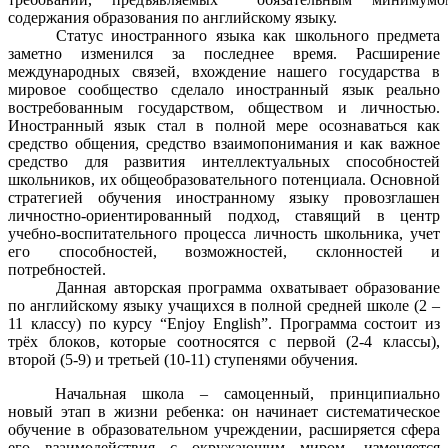
содержания образования по английскому языку.
Статус иностранного языка как школьного предмета
заметно изменился за последнее время. Расширение
международных связей, вхождение нашего государства в
мировое сообщество сделало иностранный язык реально
востребованным государством, обществом и личностью.
Иностранный язык стал в полной мере осознаваться как
средство общения, средство взаимопонимания и как важное
средство для развития интеллектуальных способностей
школьников, их общеобразовательного потенциала. Основной
стратегией обучения иностранному языку провозглашен
личностно-ориентированный подход, ставящий в центр
учебно-воспитательного процесса личность школьника, учет
его способностей, возможностей, склонностей и
потребностей.
Данная авторская программа охватывает образование
по английскому языку учащихся в полной средней школе (2 –
11 классу) по курсу “Enjoy English”. Программа состоит из
трёх блоков, которые соотносятся с первой (2-4 классы),
второй (5-9) и третьей (10-11) ступенями обучения.
Начальная школа – самоценный, принципиально
новый этап в жизни ребенка: он начинает систематическое
обучение в образовательном учреждении, расширяется сфера
его взаимодействия с окружающим миром, изменяется