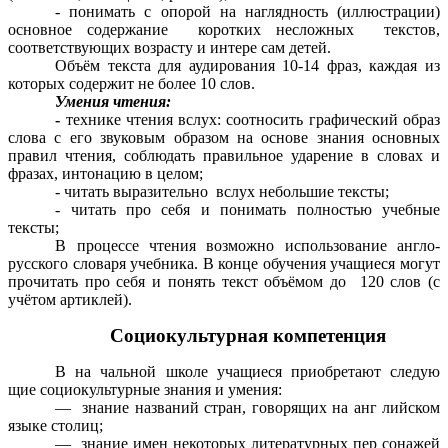
- понимать с опорой на наглядность (иллюстрации)
основное содержание коротких несложных текстов,
соответствующих возрасту и интере сам детей.
Объём текста для аудирования 10-14 фраз, каждая из
которых содержит не более 10 слов.
Умения чтения:
-
технике чтения вслух: соотносить графический образ
слова с его звуковым образом на основе знания основных
правил чтения, соблюдать правильное ударение в словах и
фразах, интонацию в целом;
- читать выразительно вслух небольшие тексты;
- читать про себя и понимать полностью учебные
тексты;
В процессе чтения возможно использование англо-
русского словаря учебника. В конце обучения учащиеся могут
прочитать про себя и понять текст объёмом до 120 слов (с
учётом артиклей).
Социокультурная компетенция
В на чальной школе учащиеся приобретают следую
щие социокультурные знания и умения:
— знание названий стран, говорящих на анг лийском
языке столиц;
— знание имен некоторых литературных пер сонажей