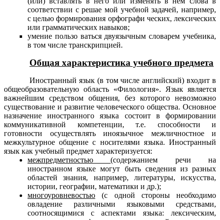
(или) вставлять в него или изменять в нем слова в
соответствии с решае мой учебной задачей, например,
с целью формирования орфографи ческих, лексических
или грамматических навыков;
умение пользо ваться двуязычным словарем учебника,
в том числе транскрипцией.
Общая характеристика учебного предмета
Иностранный язык (в том числе английский) входит в
общеобразовательную область «Филология». Язык является
важнейшим средством общения, без которого невозможно
существование и развитие человеческого общества. Основное
назначение иностранного языка состоит в формировании
коммуникативной компетенции, т.е. способности и
готовности осуществлять иноязычное межличностное и
межкультурное общение с носителями языка. Иностранный
язык как учебный предмет характеризуется:
межпредметностью
(содержанием речи на
иностранном языке могут быть сведения из разных
областей знания, например, литературы, искусства,
истории, географии, математики и др.);
многоуровневостью
(с одной стороны необходимо
овладение различными языковыми средствами,
соотносящимися с аспектами языка: лексическим,