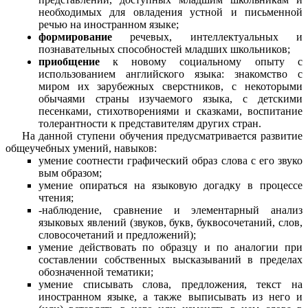
необходимых для овладения устной и письменной
речью на иностранном языке;
формирование
речевых, интеллектуальных и
познавательных способностей младших школьников;
приобщение
к новому социальному опыту с
использованием английского языка: знакомство с
миром их зарубежных сверстников, с некоторыми
обычаями страны изучаемого языка, с детскими
песенками, стихотворениями и сказками, воспитание
толерантности к представителям других стран.
На данной ступени обучения предусматривается развитие
общеучебных умений, навыков:
умение соотнести графический образ слова с его звуко
вым образом;
умение опираться на языковую догадку в процессе
чтения;
-наблюдение, сравнение и элементарный анализ
языковых явлений (звуков, букв, буквосочетаний, слов,
словосочетаний и предложений);
умение действовать по образцу и по аналогии при
составлении собственных высказываний в пределах
обозначенной тематики;
умение списывать слова, предложения, текст на
иностранном языке, а также выписывать из него и