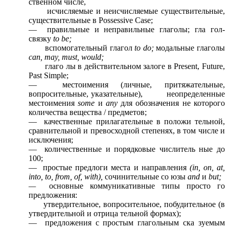
ственном числе,
исчисляемые и неисчисляемые существительные,
существительные в Possessive Case;
— правильные и неправильные глаголы; гла гол-
связку
to be;
вспомогательный глагол
to do;
модальные глаголы
can, may, must, would;
глаго лы в действительном залоге в Present, Future,
Past Simple;
— местоимения (личные, притяжательные,
вопросительные, указательные), неопределенные
местоимения
some
и
any
для обозначения не которого
количества вещества / предметов;
— качественные прилагательные в положи тельной,
сравнительной и превосходной степенях, в том числе и
исключения;
— количественные и порядковые числитель ные до
100;
— простые предлоги места и направления
(in, on, at,
into, to, from, of, with),
сочинительные со юзы
and
и
but;
—
основные коммуникативные типы просто го
предложения:
утвердительное, вопросительное, побудительное (в
утвердительной и отрица тельной формах);
— предложения с простым глагольным ска зуемым