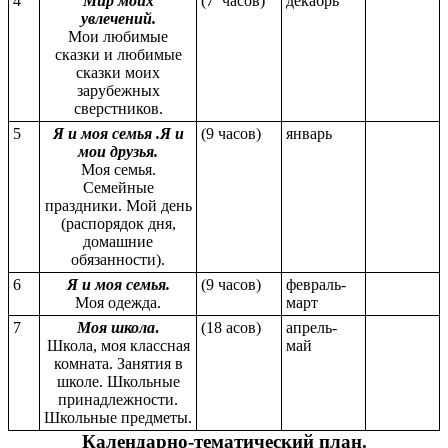
4
Мир моих
(7 часов)
декабрь
увлечений.
Мои любимые
сказки и любимые
сказки моих
зарубежных
сверстников.
5
Я и моя семья .Я и
(9 часов)
январь
мои друзья.
Моя семья.
Семейные
праздники. Мой день
(распорядок дня,
домашние
обязанности).
6
Я и моя семья.
(9 часов)
февраль-
Моя одежда.
март
7
Моя школа
.
(18 асов)
апрель-
Школа, моя классная
май
комната. Занятия в
школе. Школьные
принадлежности.
Школьные предметы.
Календарно-тематический план.