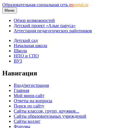
Образовательная социальная сеть
ns
portal.ru
Меню
Обзор возможностей
Детский проект «Алые паруса»
Аттестация педагогических работников
Детский сад
Начальная школа
Школа
НПО и СПО
ВУЗ
Навигация
Вход/регистрация
Главная
Мой мини-сайт
Ответы на вопросы
Поиск по сайту
Сайты классов, групп, кружков...
Сайты образовательных учреждений
Сайты коллег
Форумы