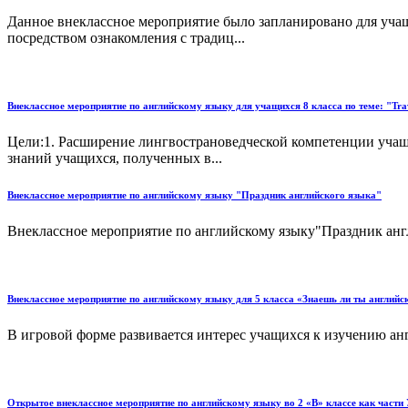
Данное внеклассное мероприятие было запланировано для учащ
посредством ознакомления с традиц...
Внеклассное мероприятие по английскому языку для учащихся 8 класса по теме: "
Цели:1. Расширение лингвострановедческой компетенции учащи
знаний учащихся, полученных в...
Внеклассное мероприятие по английскому языку "Праздник английского языка"
Внеклассное мероприятие по английскому языку"Праздник английск
Внеклассное мероприятие по английскому языку для 5 класса «Знаешь ли ты английск
В игровой форме развивается интерес учащихся к изучению англ
Открытое внеклассное мероприятие по английскому языку во 2 «В» классе как части