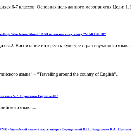
ихся 6-7 классов. Основная цель данного мероприятия.Цели: 1
Travelling: Who Knows More?" КВН по английскому языку “STAR HOUR”
хся.2. Воспитание интереса к культуре стран изучаемого языка
ого языка" – "Travelling around the country of English"...
ий язык?» “Do you know English well?”
ийского языка....
 УМК «Английский язык» 2 класс авторов Верещагиной И.Н., Бондаренко К.А., Притыки