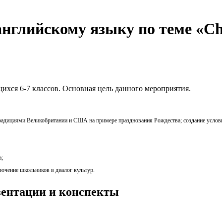
английскому языку по теме «Сh
ихся 6-7 классов. Основная цель данного мероприятия.
традициями Великобритании и США на примере празднования Рождества; создание услов
а;
лючение школьников в диалог культур.
езентации и конспекты