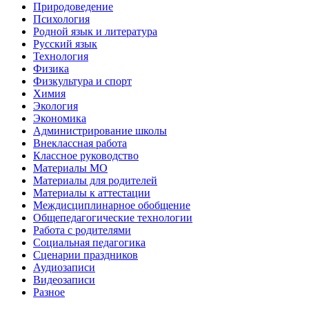
Природоведение
Психология
Родной язык и литература
Русский язык
Технология
Физика
Физкультура и спорт
Химия
Экология
Экономика
Администрирование школы
Внеклассная работа
Классное руководство
Материалы МО
Материалы для родителей
Материалы к аттестации
Междисциплинарное обобщение
Общепедагогические технологии
Работа с родителями
Социальная педагогика
Сценарии праздников
Аудиозаписи
Видеозаписи
Разное