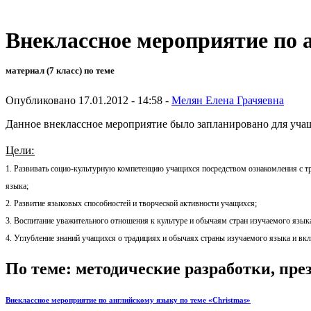
Внеклассное мероприятие по 
материал (7 класс) по теме
Опубликовано 17.01.2012 - 14:58 -
Мелян Елена Грачяевна
Данное внеклассное мероприятие было запланировано для учащ
Цели:
1. Развивать социо-культурную компетенцию учащихся посредством ознакомления с 
языка;
2. Развитие языковых способностей и творческой активности учащихся;
3.
Воспитание уважительного отношения к культуре и обычаям стран изучаемого язык
4. Углубление знаний учащихся о традициях и обычаях страны изучаемого языка и вк
По теме: методические разработки, пр
Внеклассное мероприятие по английскому языку по теме «Сhristmas»