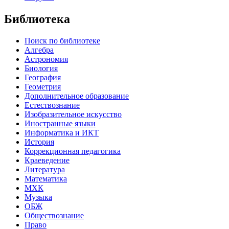
Библиотека
Поиск по библиотеке
Алгебра
Астрономия
Биология
География
Геометрия
Дополнительное образование
Естествознание
Изобразительное искусство
Иностранные языки
Информатика и ИКТ
История
Коррекционная педагогика
Краеведение
Литература
Математика
МХК
Музыка
ОБЖ
Обществознание
Право