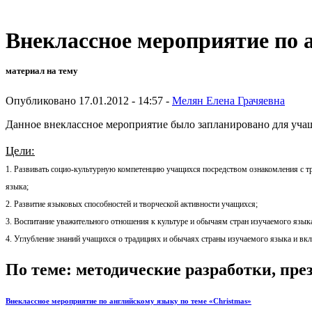
Внеклассное мероприятие по 
материал на тему
Опубликовано 17.01.2012 - 14:57 -
Мелян Елена Грачяевна
Данное внеклассное мероприятие было запланировано для учащ
Цели:
1. Развивать социо-культурную компетенцию учащихся посредством ознакомления с 
языка;
2. Развитие языковых способностей и творческой активности учащихся;
3.
Воспитание уважительного отношения к культуре и обычаям стран изучаемого язык
4. Углубление знаний учащихся о традициях и обычаях страны изучаемого языка и вк
По теме: методические разработки, пр
Внеклассное мероприятие по английскому языку по теме «Сhristmas»