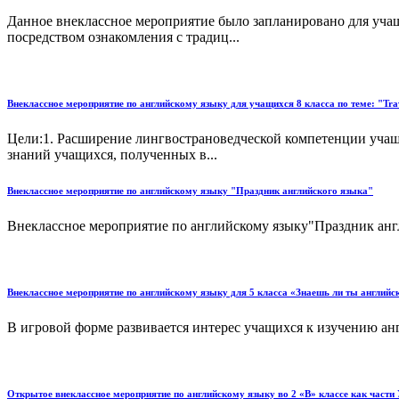
Данное внеклассное мероприятие было запланировано для учащ
посредством ознакомления с традиц...
Внеклассное мероприятие по английскому языку для учащихся 8 класса по теме: "
Цели:1. Расширение лингвострановедческой компетенции учащи
знаний учащихся, полученных в...
Внеклассное мероприятие по английскому языку "Праздник английского языка"
Внеклассное мероприятие по английскому языку"Праздник английск
Внеклассное мероприятие по английскому языку для 5 класса «Знаешь ли ты английск
В игровой форме развивается интерес учащихся к изучению англ
Открытое внеклассное мероприятие по английскому языку во 2 «В» классе как части