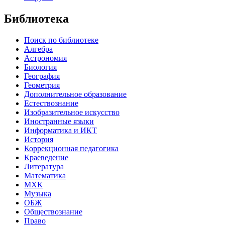
Библиотека
Поиск по библиотеке
Алгебра
Астрономия
Биология
География
Геометрия
Дополнительное образование
Естествознание
Изобразительное искусство
Иностранные языки
Информатика и ИКТ
История
Коррекционная педагогика
Краеведение
Литература
Математика
МХК
Музыка
ОБЖ
Обществознание
Право