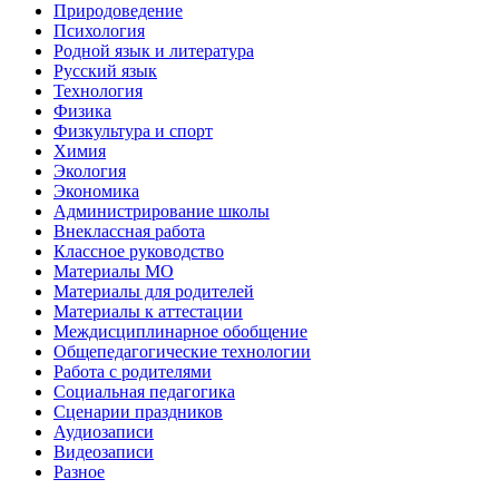
Природоведение
Психология
Родной язык и литература
Русский язык
Технология
Физика
Физкультура и спорт
Химия
Экология
Экономика
Администрирование школы
Внеклассная работа
Классное руководство
Материалы МО
Материалы для родителей
Материалы к аттестации
Междисциплинарное обобщение
Общепедагогические технологии
Работа с родителями
Социальная педагогика
Сценарии праздников
Аудиозаписи
Видеозаписи
Разное