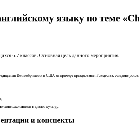
английскому языку по теме «Сh
ихся 6-7 классов. Основная цель данного мероприятия.
традициями Великобритании и США на примере празднования Рождества; создание услов
а;
лючение школьников в диалог культур.
езентации и конспекты