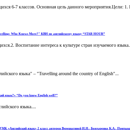
ихся 6-7 классов. Основная цель данного мероприятия.Цели: 1
Travelling: Who Knows More?" КВН по английскому языку “STAR HOUR”
хся.2. Воспитание интереса к культуре стран изучаемого языка
ого языка" – "Travelling around the country of English"...
ий язык?» “Do you know English well?”
ийского языка....
 УМК «Английский язык» 2 класс авторов Верещагиной И.Н., Бондаренко К.А., Притыки