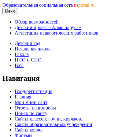
Образовательная социальная сеть
ns
portal.ru
Меню
Обзор возможностей
Детский проект «Алые паруса»
Аттестация педагогических работников
Детский сад
Начальная школа
Школа
НПО и СПО
ВУЗ
Навигация
Вход/регистрация
Главная
Мой мини-сайт
Ответы на вопросы
Поиск по сайту
Сайты классов, групп, кружков...
Сайты образовательных учреждений
Сайты коллег
Форумы