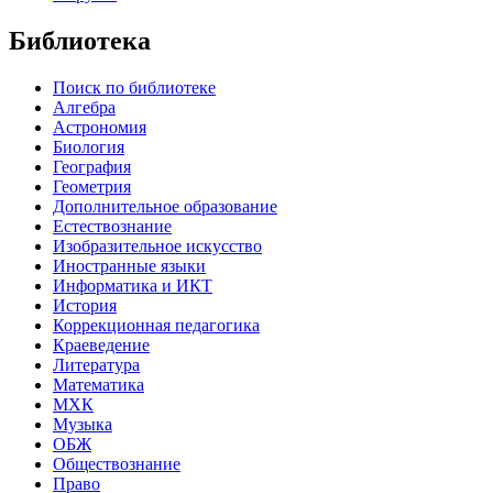
Библиотека
Поиск по библиотеке
Алгебра
Астрономия
Биология
География
Геометрия
Дополнительное образование
Естествознание
Изобразительное искусство
Иностранные языки
Информатика и ИКТ
История
Коррекционная педагогика
Краеведение
Литература
Математика
МХК
Музыка
ОБЖ
Обществознание
Право