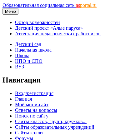
Образовательная социальная сеть
ns
portal.ru
Меню
Обзор возможностей
Детский проект «Алые паруса»
Аттестация педагогических работников
Детский сад
Начальная школа
Школа
НПО и СПО
ВУЗ
Навигация
Вход/регистрация
Главная
Мой мини-сайт
Ответы на вопросы
Поиск по сайту
Сайты классов, групп, кружков...
Сайты образовательных учреждений
Сайты коллег
Форумы