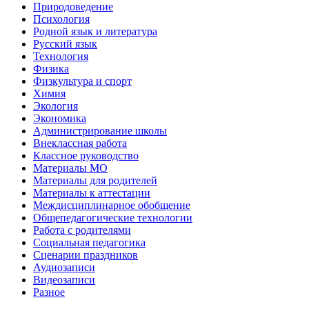
Природоведение
Психология
Родной язык и литература
Русский язык
Технология
Физика
Физкультура и спорт
Химия
Экология
Экономика
Администрирование школы
Внеклассная работа
Классное руководство
Материалы МО
Материалы для родителей
Материалы к аттестации
Междисциплинарное обобщение
Общепедагогические технологии
Работа с родителями
Социальная педагогика
Сценарии праздников
Аудиозаписи
Видеозаписи
Разное