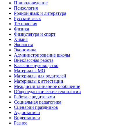
Природоведение
Психология
Родной язык и литература
Русский язык
Технология
Физика
Физкультура и спорт
Химия
Экология
Экономика
Администрирование школы
Внеклассная работа
Классное руководство
Материалы МО
Материалы для родителей
Материалы к аттестации
Междисциплинарное обобщение
Общепедагогические технологии
Работа с родителями
Социальная педагогика
Сценарии праздников
Аудиозаписи
Видеозаписи
Разное