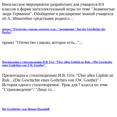
Внеклассное мероприятие разработано для учащихся 8-9
классов в форме интеллектуальной игры по теме "Знаменитые
люди Германии". Обобщение и расширение знаний учащихся
об А.Эйнштейне средствами родного ...
проект "Отечество славлю. которое есть.." номинация "Aus der Geschichte des
Dorfes"
проект "Отечество славлю, которое есть..."...
Презентация к стихотворению И.В. Гете "Über allen Gipfeln ist Ruh…(Die Geschichte
eines Gedichtes von J.W. Goethe)"
Презентация к стихотворению И.В. Гете "Über allen Gipfeln ist
Ruh…(Die Geschichte eines Gedichtes von J.W. Goethe)" /
История одного стихотворения/. Урок для 7 класса по теме
"Страноведение"/ "Лицо го...
Die Geschichte vom kleinen Hasenfuß