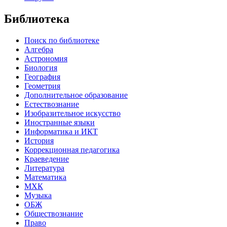
Библиотека
Поиск по библиотеке
Алгебра
Астрономия
Биология
География
Геометрия
Дополнительное образование
Естествознание
Изобразительное искусство
Иностранные языки
Информатика и ИКТ
История
Коррекционная педагогика
Краеведение
Литература
Математика
МХК
Музыка
ОБЖ
Обществознание
Право