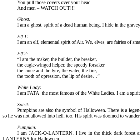
You pull those covers over your head
And men – WATCH OUT!!!
Ghost:
I am a ghost, spirit of a dead human being. I hide in the gra
Elf 1:
I am an elf, elemental spirit of Air. We, elves, are fairies of sma
Elf 2:
“I am the maker, the builder, the breaker,
the eagle-winged helper, the speedy forsaker,
the lance and the lyre, the water, the fire,
the tooth of opression, the lip of desire…”
White Lady:
I am FATA, the most famous of the White Ladies. I am a spirit 
Spirit:
Pumpkins are also the symbol of Halloween. There is a legen
so he was not allowed into hell, too. His spirit was doomed to wander 
Pumpkin:
I am JACK-O-LANTERN. I live in the thick dark forest and 
LANTERNS for Halloween.