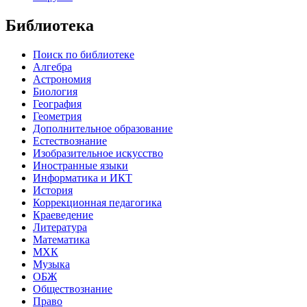
Библиотека
Поиск по библиотеке
Алгебра
Астрономия
Биология
География
Геометрия
Дополнительное образование
Естествознание
Изобразительное искусство
Иностранные языки
Информатика и ИКТ
История
Коррекционная педагогика
Краеведение
Литература
Математика
МХК
Музыка
ОБЖ
Обществознание
Право