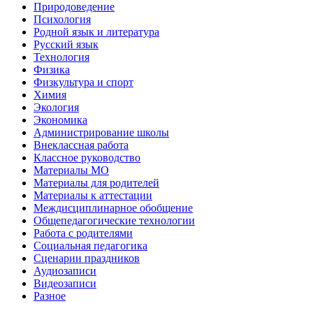
Природоведение
Психология
Родной язык и литература
Русский язык
Технология
Физика
Физкультура и спорт
Химия
Экология
Экономика
Администрирование школы
Внеклассная работа
Классное руководство
Материалы МО
Материалы для родителей
Материалы к аттестации
Междисциплинарное обобщение
Общепедагогические технологии
Работа с родителями
Социальная педагогика
Сценарии праздников
Аудиозаписи
Видеозаписи
Разное