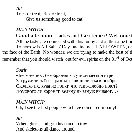
All:
Trick or treat, trick or treat,
Give us something good to eat!
MAIN WITCH:
Good afternoon, Ladies and Gentlemen! Welcome t
All the tasks are connected with this funny and at the same tim
Tomorrow is All Saints’ Day, and today is HALLOWEEN, or th
the face of the Earth. No wonder, we are trying to make the best of t
st
remember that you should watch out for evil spirits on the 31
of Oct
Spirit:
«Бесконечны, безобразны в мутной месяца игре
Закружились бесы разны, словно листья в ноябре.
Сколько их, куда их гонят, что так жалобно поют?
Домового ли хоронят, ведьму ль замуж выдают…»
MAIN WITCH:
Oh, I see the first people who have come to our party!
All:
When ghosts and goblins come to town,
And skeletons all dance around,