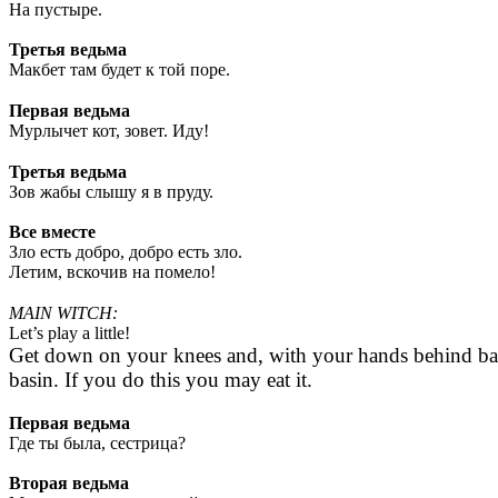
На пустыре.
Третья ведьма
Макбет там будет к той поре.
Первая ведьма
Мурлычет кот, зовет. Иду!
Третья ведьма
Зов жабы слышу я в пруду.
Все вместе
Зло есть добро, добро есть зло.
Летим, вскочив на помело!
MAIN WITCH:
Let’s play a little!
Get down on your knees and, with your hands behind backs
basin. If you do this you may eat it.
Первая ведьма
Где ты была, сестрица?
Вторая ведьма