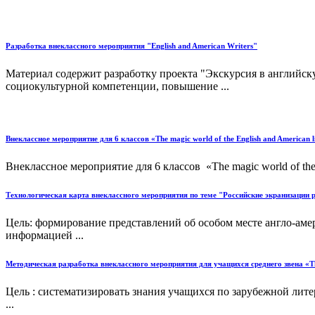
Разработка внеклассного мероприятия "English and American Writers"
Материал содержит разработку проекта "Экскурсия в английс
социокультурной компетенции, повышение ...
Внеклассное мероприятие для 6 классов «The magic world of the English and American l
Внеклассное мероприятие для 6 классов «The magic world of the En
Технологическая карта внеклассного мероприятия по теме "Российские экранизации ром
Цель: формирование представлений об особом месте англо-аме
информацией ...
Методическая разработка внеклассного мероприятия для учащихся среднего звена «The 
Цель : систематизировать знания учащихся по зарубежной лит
...