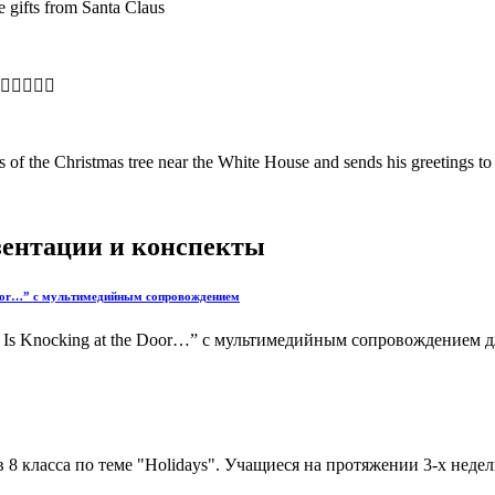
e gifts from Santa Claus

s of the Christmas tree near the White House and sends his greetings to 
езентации и конспекты
 Door…” с мультимедийным сопровождением
 Is Knocking at the Door…” с мультимедийным сопровождением д
в 8 класса по теме "Holidays". Учащиеся на протяжении 3-х нед