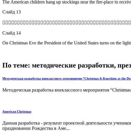
The American children hang up stockings near the fire-place to receiv
Слайд 13

Слайд 14
On Christmas Eve the President of the United States turns on the light
По теме: методические разработки, пр
Методическая разработка внеклассного мероприятия “Christmas Is Knocking at the
Методическая разработка внеклассного мероприятия “Christmas
American Christmas
Данная разработка - результат проектной деятельности ученико
праздновании Рождества в Аме...