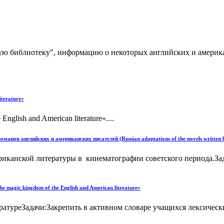
кую библиотеку", информацию о некоторых английских и америк
iterature»
glish and American literature»....
анов английских и американских писателей (Russian adaptations of the novels written b
риканской литературы в кинематографии советского периода.Зад
magic kingdom of the English and American literature»
ературеЗадачи:Закрепить в активном словаре учащихся лексичес