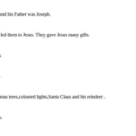
and his Father was Joseph.
 led them to Jesus. They gave Jesus many gifts.
s
s
mas trees,coloured lights,Santa Claus and his reindeer .
s.