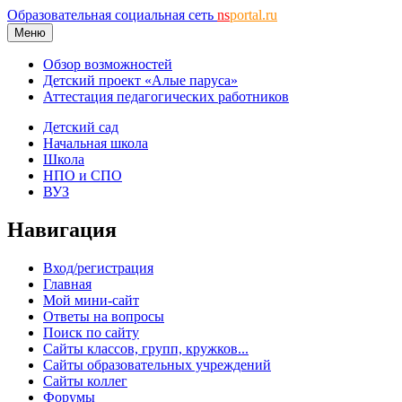
Образовательная социальная сеть
ns
portal.ru
Меню
Обзор возможностей
Детский проект «Алые паруса»
Аттестация педагогических работников
Детский сад
Начальная школа
Школа
НПО и СПО
ВУЗ
Навигация
Вход/регистрация
Главная
Мой мини-сайт
Ответы на вопросы
Поиск по сайту
Сайты классов, групп, кружков...
Сайты образовательных учреждений
Сайты коллег
Форумы