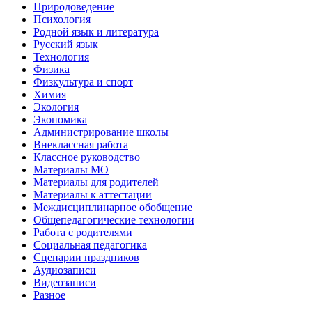
Природоведение
Психология
Родной язык и литература
Русский язык
Технология
Физика
Физкультура и спорт
Химия
Экология
Экономика
Администрирование школы
Внеклассная работа
Классное руководство
Материалы МО
Материалы для родителей
Материалы к аттестации
Междисциплинарное обобщение
Общепедагогические технологии
Работа с родителями
Социальная педагогика
Сценарии праздников
Аудиозаписи
Видеозаписи
Разное