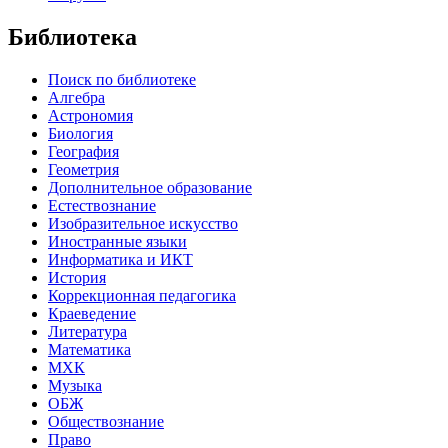
Библиотека
Поиск по библиотеке
Алгебра
Астрономия
Биология
География
Геометрия
Дополнительное образование
Естествознание
Изобразительное искусство
Иностранные языки
Информатика и ИКТ
История
Коррекционная педагогика
Краеведение
Литература
Математика
МХК
Музыка
ОБЖ
Обществознание
Право