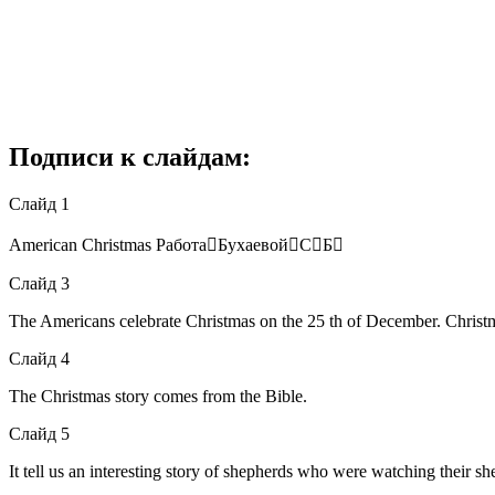
Подписи к слайдам:
Слайд 1
American Christmas РаботаБухаевойСБ
Слайд 3
The Americans celebrate Christmas on the 25 th of December. Christmas 
Слайд 4
The Christmas story comes from the Bible.
Слайд 5
It tell us an interesting story of shepherds who were watching their 