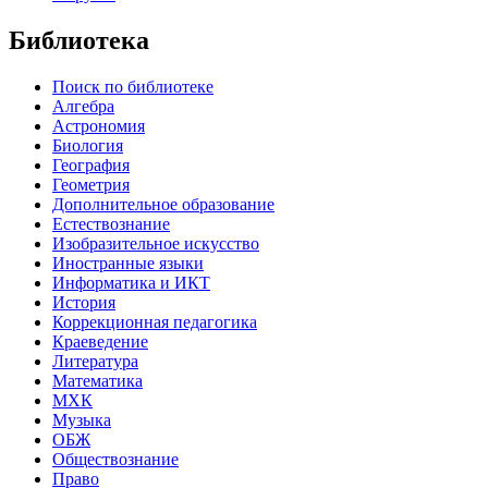
Библиотека
Поиск по библиотеке
Алгебра
Астрономия
Биология
География
Геометрия
Дополнительное образование
Естествознание
Изобразительное искусство
Иностранные языки
Информатика и ИКТ
История
Коррекционная педагогика
Краеведение
Литература
Математика
МХК
Музыка
ОБЖ
Обществознание
Право