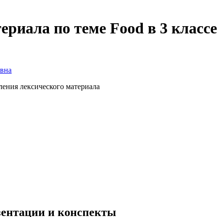
ериала по теме Food в 3 классе
овна
пления лексического материала
езентации и конспекты