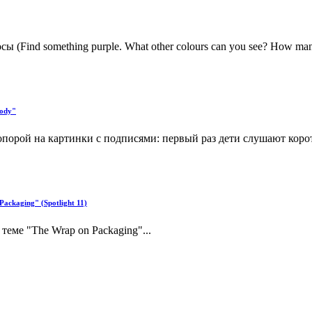
 (Find something purple. What other colours can you see? How ma
body"
порой на картинки с подписями: первый раз дети слушают корот
ackaging" (Spotlight 11)
еме "The Wrap on Packaging"...