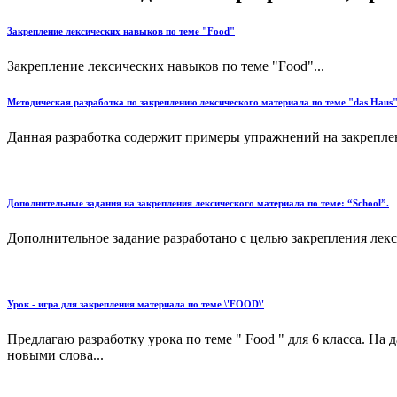
Закрепление лексических навыков по теме "Food"
Закрепление лексических навыков по теме "Food"...
Методическая разработка по закреплению лексического материала по теме "das Haus
Данная разработка содержит примеры упражнений на закреплен
Дополнительные задания на закрепления лексического материала по теме: “School”.
Дополнительное задание разработано с целью закрепления лексич
Урок - игра для закрепления материала по теме \'FOOD\'
Предлагаю разработку урока по теме " Food " для 6 класса. На
новыми слова...