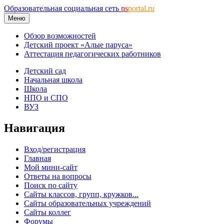
Образовательная социальная сеть
ns
portal.ru
Меню
Обзор возможностей
Детский проект «Алые паруса»
Аттестация педагогических работников
Детский сад
Начальная школа
Школа
НПО и СПО
ВУЗ
Навигация
Вход/регистрация
Главная
Мой мини-сайт
Ответы на вопросы
Поиск по сайту
Сайты классов, групп, кружков...
Сайты образовательных учреждений
Сайты коллег
Форумы