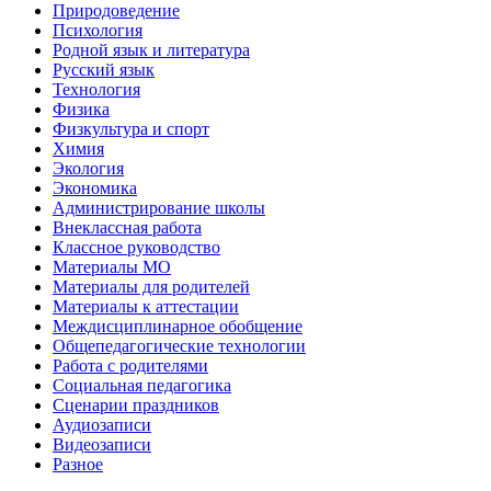
Природоведение
Психология
Родной язык и литература
Русский язык
Технология
Физика
Физкультура и спорт
Химия
Экология
Экономика
Администрирование школы
Внеклассная работа
Классное руководство
Материалы МО
Материалы для родителей
Материалы к аттестации
Междисциплинарное обобщение
Общепедагогические технологии
Работа с родителями
Социальная педагогика
Сценарии праздников
Аудиозаписи
Видеозаписи
Разное