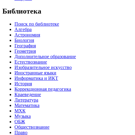
Библиотека
Поиск по библиотеке
Алгебра
Астрономия
Биология
География
Геометрия
Дополнительное образование
Естествознание
Изобразительное искусство
Иностранные языки
Информатика и ИКТ
История
Коррекционная педагогика
Краеведение
Литература
Математика
МХК
Музыка
ОБЖ
Обществознание
Право