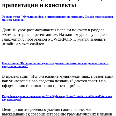
презентации и конспекты
Урок по теме: "Мультимедийные интерактивные презентации. Дизайн презентации и
макеты слайдов. "
Данный урок рассматривается первым по счету в разделе
«Компьютерные презентации». На данном уроке учащиеся
знакомятся с программой POWERPOINT, учатся изменять
дизайн и макет слайдов....
Презентация "Использование мультимедийных презентаций как универсального
средства познания"
В презентации "Использование мультимедийных презентаций
как универсального средства познания" даются советы по
оформлению и наполнению презентаций....
Разработка урока и презентации "The Sightseeng Tours" London and Saint-Petersburg
c презентацией
Цели: развитие речевого умения (монологическое
высказывание); совершенствование грамматических навыков