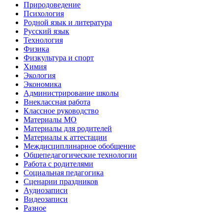
Природоведение
Психология
Родной язык и литература
Русский язык
Технология
Физика
Физкультура и спорт
Химия
Экология
Экономика
Администрирование школы
Внеклассная работа
Классное руководство
Материалы МО
Материалы для родителей
Материалы к аттестации
Междисциплинарное обобщение
Общепедагогические технологии
Работа с родителями
Социальная педагогика
Сценарии праздников
Аудиозаписи
Видеозаписи
Разное