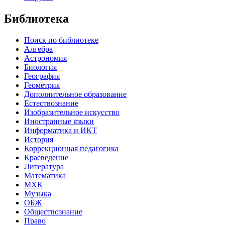
Библиотека
Поиск по библиотеке
Алгебра
Астрономия
Биология
География
Геометрия
Дополнительное образование
Естествознание
Изобразительное искусство
Иностранные языки
Информатика и ИКТ
История
Коррекционная педагогика
Краеведение
Литература
Математика
МХК
Музыка
ОБЖ
Обществознание
Право