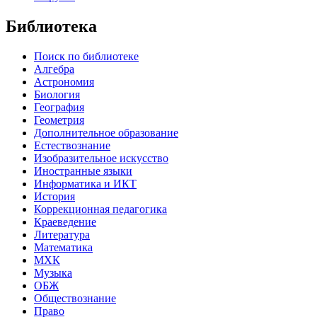
Библиотека
Поиск по библиотеке
Алгебра
Астрономия
Биология
География
Геометрия
Дополнительное образование
Естествознание
Изобразительное искусство
Иностранные языки
Информатика и ИКТ
История
Коррекционная педагогика
Краеведение
Литература
Математика
МХК
Музыка
ОБЖ
Обществознание
Право