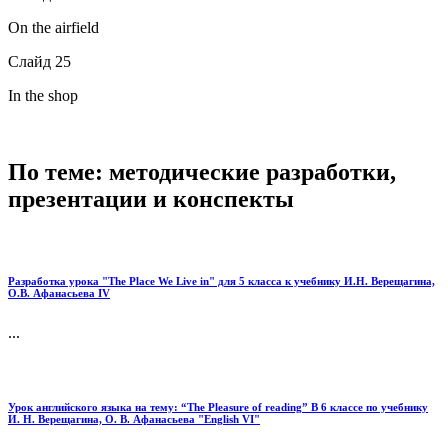
On the airfield
Слайд 25
In the shop
По теме: методические разработки,
презентации и конспекты
Разработка урока "The Place We Live in" для 5 класса к учебнику И.Н. Верещагина,
О.В. Афанасьева IV
...
Урок английского языка на тему: “The Pleasure of reading” В 6 классе по учебнику
И. Н. Верещагина, О. В. Афанасьева "English VI"