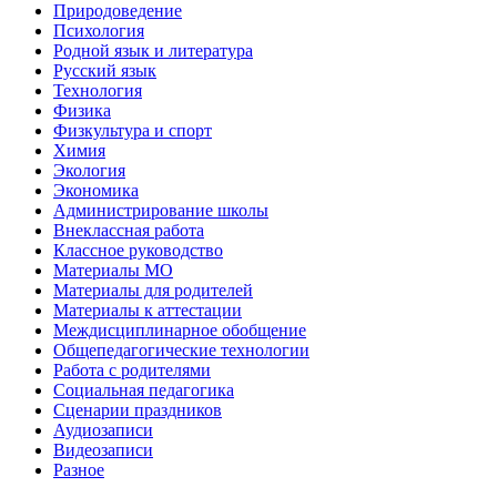
Природоведение
Психология
Родной язык и литература
Русский язык
Технология
Физика
Физкультура и спорт
Химия
Экология
Экономика
Администрирование школы
Внеклассная работа
Классное руководство
Материалы МО
Материалы для родителей
Материалы к аттестации
Междисциплинарное обобщение
Общепедагогические технологии
Работа с родителями
Социальная педагогика
Сценарии праздников
Аудиозаписи
Видеозаписи
Разное