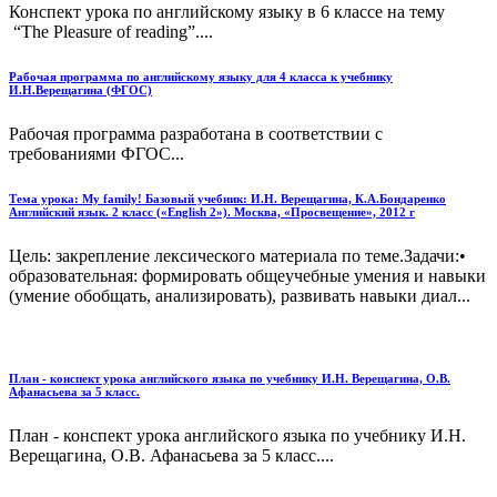
Конспект урока по английскому языку в 6 классе на тему
“The Pleasure of reading”....
Рабочая программа по английскому языку для 4 класса к учебнику
И.Н.Верещагина (ФГОС)
Рабочая программа разработана в соответствии с
требованиями ФГОС...
Тема урока: My family! Базовый учебник: И.Н. Верещагина, К.А.Бондаренко
Английский язык. 2 класс («English 2»). Москва, «Просвещение», 2012 г
Цель: закрепление лексического материала по теме.Задачи:•
образовательная: формировать общеучебные умения и навыки
(умение обобщать, анализировать), развивать навыки диал...
План - конспект урока английского языка по учебнику И.Н. Верещагина, О.В.
Афанасьева за 5 класс.
План - конспект урока английского языка по учебнику И.Н.
Верещагина, О.В. Афанасьева за 5 класс....