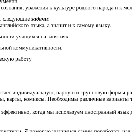
 умений
сознания, уважения к культуре родного народа и к ме
ют следующие
задачи
:
английского языка, а значит и к самому языку.
ьности учащихся на занятиях
льной коммуникативности.
ескую работу
агает индивидуальную, парную и групповую формы рабо
мы, карты, комиксы. Необходимы различные варианты 
е эффективно, когда мы используем иностранный язык
структуры. Я помогаю учащимся самим поработать над 