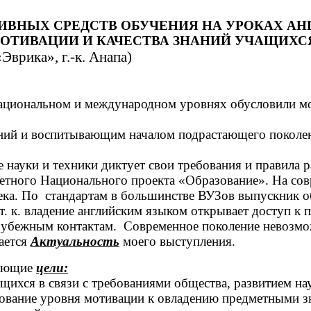
ТИВНЫХ СРЕДСТВ ОБУЧЕНИЯ НА УРОКАХ А
ОТИВАЦИИ И КАЧЕСТВА ЗНАНИЙ УЧАЩИХС
врика», г.-к. Анапа)
ациональном и международном уровнях обусловили м
ий и воспитывающим началом подрастающего поколения
 науки и техники диктует свои требования и правила 
тетного Национального проекта «Образование». На сов
ека. По стандартам в большинстве ВУЗов выпускник о
т. к. владение английским языком открывает доступ к
рубежным контактам. Современное поколение невозмож
ается
Актуальность
моего выступления.
вующие
цели:
хся в связи с требованиями общества, развитием на
ование уровня мотивации к овладению предметными з