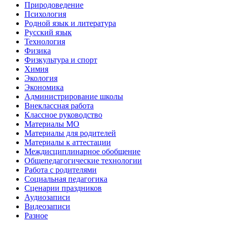
Природоведение
Психология
Родной язык и литература
Русский язык
Технология
Физика
Физкультура и спорт
Химия
Экология
Экономика
Администрирование школы
Внеклассная работа
Классное руководство
Материалы МО
Материалы для родителей
Материалы к аттестации
Междисциплинарное обобщение
Общепедагогические технологии
Работа с родителями
Социальная педагогика
Сценарии праздников
Аудиозаписи
Видеозаписи
Разное