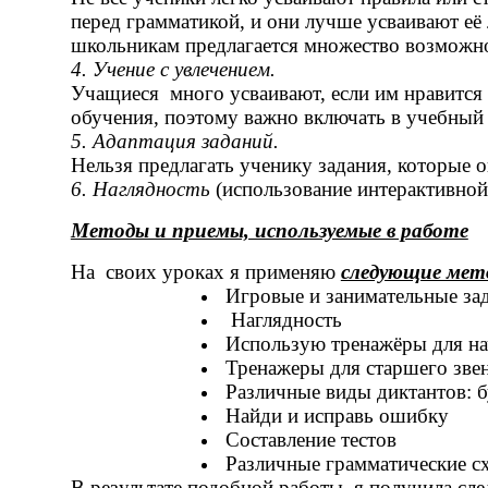
перед грамматикой, и они лучше усваивают её 
школьникам предлагается множество возможно
4. Учение с увлечением.
Учащиеся много усваивают, если им нравится 
обучения, поэтому важно включать в учебный
5. Адаптация заданий.
Нельзя предлагать ученику задания, которые 
6. Наглядность
(использование интерактивно
Методы и приемы, используемые в работе
На своих уроках я применяю
следующие мет
Игровые и занимательные зад
Наглядность
Использую тренажёры для н
Тренажеры для старшего звен
Различные виды диктантов: 
Найди и исправь ошибку
Составление тестов
Различные грамматические с
В результате подобной работы я получила с