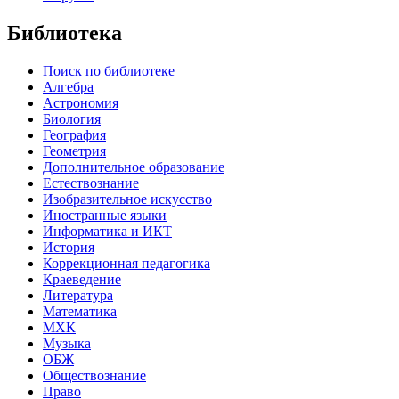
Библиотека
Поиск по библиотеке
Алгебра
Астрономия
Биология
География
Геометрия
Дополнительное образование
Естествознание
Изобразительное искусство
Иностранные языки
Информатика и ИКТ
История
Коррекционная педагогика
Краеведение
Литература
Математика
МХК
Музыка
ОБЖ
Обществознание
Право