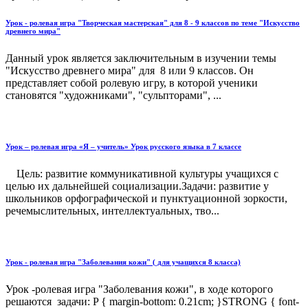
Урок - ролевая игра "Творческая мастерская" для 8 - 9 классов по теме "Искусство
древнего мира"
Данный урок является заключительным в изучении темы
"Искусство древнего мира" для 8 или 9 классов. Он
представляет собой ролевую игру, в которой ученики
становятся "художниками", "сульпторами", ...
Урок – ролевая игра «Я – учитель» Урок русского языка в 7 классе
Цель: развитие коммуникативной культуры учащихся с
целью их дальнейшей социализации.Задачи: развитие у
школьников орфографической и пунктуационной зоркости,
речемыслительных, интеллектуальных, тво...
Урок - ролевая игра "Заболевания кожи" ( для учащихся 8 класса)
Урок -ролевая игра "Заболевания кожи", в ходе которого
решаются задачи: P { margin-bottom: 0.21cm; }STRONG { font-