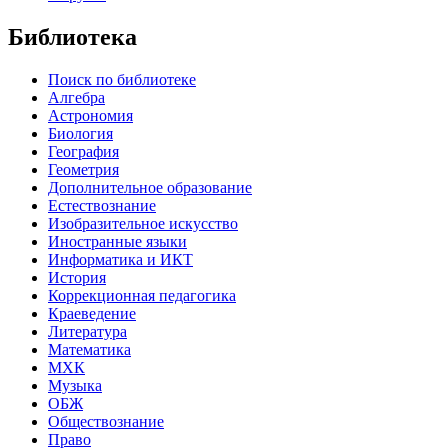
Библиотека
Поиск по библиотеке
Алгебра
Астрономия
Биология
География
Геометрия
Дополнительное образование
Естествознание
Изобразительное искусство
Иностранные языки
Информатика и ИКТ
История
Коррекционная педагогика
Краеведение
Литература
Математика
МХК
Музыка
ОБЖ
Обществознание
Право