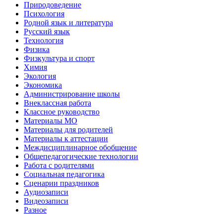
Природоведение
Психология
Родной язык и литература
Русский язык
Технология
Физика
Физкультура и спорт
Химия
Экология
Экономика
Администрирование школы
Внеклассная работа
Классное руководство
Материалы МО
Материалы для родителей
Материалы к аттестации
Междисциплинарное обобщение
Общепедагогические технологии
Работа с родителями
Социальная педагогика
Сценарии праздников
Аудиозаписи
Видеозаписи
Разное