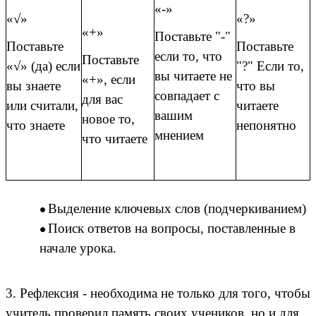
«-»
«√»
«?»
«+»
Поставьте "-"
Поставьте
Поставьте
если то, что
Поставьте
«√» (да) если
"?" Если то,
вы читаете не
«+», если
вы знаете
что вы
совпадает с
для вас
или считали,
читаете
вашим
новое то,
что знаете
непонятно
мнением
что читаете
Выделение ключевых слов (подчеркиванием)
Поиск ответов на вопросы, поставленные в
начале урока.
3. Рефлексия - необходима не только для того, чтобы
учитель проверил память своих учеников, но и для