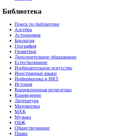
Библиотека
Поиск по библиотеке
Алгебра
Астрономия
Биология
География
Геометрия
Дополнительное образование
Естествознание
Изобразительное искусство
Иностранные языки
Информатика и ИКТ
История
Коррекционная педагогика
Краеведение
Литература
Математика
МХК
Музыка
ОБЖ
Обществознание
Право