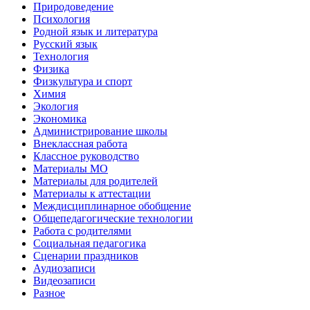
Природоведение
Психология
Родной язык и литература
Русский язык
Технология
Физика
Физкультура и спорт
Химия
Экология
Экономика
Администрирование школы
Внеклассная работа
Классное руководство
Материалы МО
Материалы для родителей
Материалы к аттестации
Междисциплинарное обобщение
Общепедагогические технологии
Работа с родителями
Социальная педагогика
Сценарии праздников
Аудиозаписи
Видеозаписи
Разное