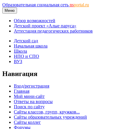
Образовательная социальная сеть
ns
portal.ru
Меню
Обзор возможностей
Детский проект «Алые паруса»
Аттестация педагогических работников
Детский сад
Начальная школа
Школа
НПО и СПО
ВУЗ
Навигация
Вход/регистрация
Главная
Мой мини-сайт
Ответы на вопросы
Поиск по сайту
Сайты классов, групп, кружков...
Сайты образовательных учреждений
Сайты коллег
Форумы