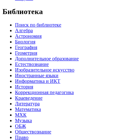
Библиотека
Поиск по библиотеке
Алгебра
Астрономия
Биология
География
Геометрия
Дополнительное образование
Естествознание
Изобразительное искусство
Иностранные языки
Информатика и ИКТ
История
Коррекционная педагогика
Краеведение
Литература
Математика
МХК
Музыка
ОБЖ
Обществознание
Право