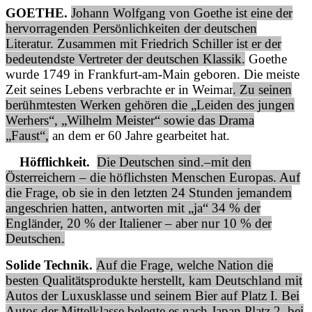
GOETHE.
Johann Wolfgang von Goethe ist eine der
hervorragenden Persönlichkeiten der deutschen
Literatur. Zusammen mit Friedrich Schiller ist er der
bedeutendste Vertreter der deutschen Klassik.
Goethe
wurde 1749 in Frankfurt-am-Main geboren. Die meiste
Zeit seines Lebens verbrachte er in Weimar
. Zu seinen
berühmtesten Werken gehören die „Leiden des jungen
Werhers“, „Wilhelm Meister“ sowie das Drama
„Faust“,
an dem er 60 Jahre gearbeitet hat.
Höfflichkeit.
Die Deutschen sind.–mit den
Österreichern – die höflichsten Menschen Europas. Auf
die Frage, ob sie in den letzten 24 Stunden jemandem
angeschrien hatten, antworten mit „ja“ 34 % der
Engländer, 20 % der Italiener – aber nur 10 % der
Deutschen.
Solide Technik.
Auf die Frage, welche Nation die
besten Qualitätsprodukte herstellt, kam Deutschland mit
Autos der Luxusklasse und seinem Bier auf Platz I. Bei
Autos der Mittelklasse belegte es nach Japan Platz 2, bei