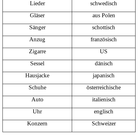
Lieder
schwedisch
Gläser
aus Polen
Sänger
schottisch
Anzug
französisch
Zigarre
US
Sessel
dänisch
Hausjacke
japanisch
Schuhe
österreichische
Auto
italienisch
Uhr
englisch
Konzern
Schweizer