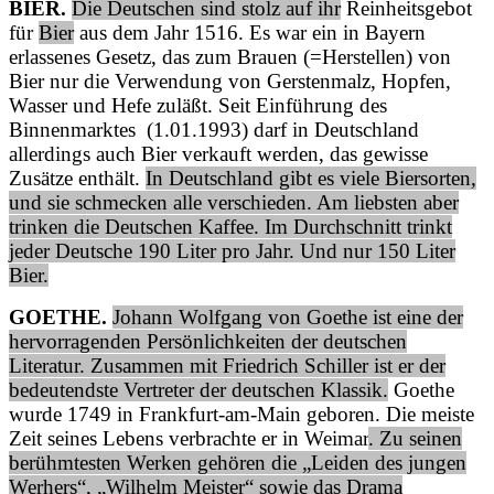
BIER.
Die Deutschen sind stolz auf ihr
Reinheitsgebot
für
Bier
aus dem Jаhr 1516. Es war ein in Bayern
erlassenes Gesetz, das zum Brauen (=Herstellen) von
Bier nur die Verwendung von Gerstenmalz, Hopfen,
Wasser und Hefe zuläßt. Seit Einführung des
Binnenmarktes (1.01.1993) darf in Deutschland
allerdings auch Bier verkauft werden, das gewisse
Zusätze enthält.
In Deutschland gibt es viele Biersorten,
und sie schmecken alle verschieden. Am liebsten aber
trinken die Deutschen Kaffee. Im Durchschnitt trinkt
jeder Deutsche 190 Liter pro Jahr. Und nur 150 Liter
Bier.
GOETHE.
Johann Wolfgang von Goethe ist eine der
hervorragenden Persönlichkeiten der deutschen
Literatur. Zusammen mit Friedrich Schiller ist er der
bedeutendste Vertreter der deutschen Klassik.
Goethe
wurde 1749 in Frankfurt-am-Main geboren. Die meiste
Zeit seines Lebens verbrachte er in Weimar
. Zu seinen
berühmtesten Werken gehören die „Leiden des jungen
Werhers“, „Wilhelm Meister“ sowie das Drama