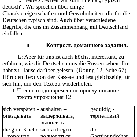
deutsch“. Wir sprechen über einige
Charaktereigenschaften und Gewohnheiten, die für die
Deutschen typisch sind. Auch über verschiedene
Begriffe, die uns im Zusammenhang mit Deutschland
einfallen.
Контроль домашнего задания.
L: Aber für uns ist auch höchst interessant, zu
erfahren, wie die Deutschen uns die Russen sehen. Ihr
habt zu Hause darüber gelesen. (Übung 12, Seite 67).
Hört den Text von der Kassete und lest gleichzeitig für
sich hin, um den Text zu wiederholen.
Чтение и одновременное прослушивание
текста упражнения 12.
sich verspäten -
aushalten –
geduldig -
опаздывать
выдерживать,
терпеливый
выносить
die gute Küche
sich aufregen –
die
– хорошая
волноваться,
Gastfreundschat -