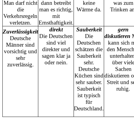
Man darf nicht
dann betreibt
keine
was zum
die
man es richtig,
Wärme da.
Trinken an
Verkehrsregeln
mit
verletzen.
Ernsthaftigkeit.
direkt
Sauberkeit
gern
Zuverlässigkeit
Die Deutschen
Die
diskutieren
Deutsche
sind viel
Deutschen
kann sich m
Männer sind
direkter und
schätzen die
den Mensc
vorsichtig und
sagen klar ja
Sauberkeit
unterhalte
sehr
oder nein.
sehr.
über viel
zuverlässig.
Deutsche
Sachen
Küchen sind
diskutieren 
sehr sauber.
Streit und s
Sauberkeit
ruhig.
ist typisch
für
Deutschland.