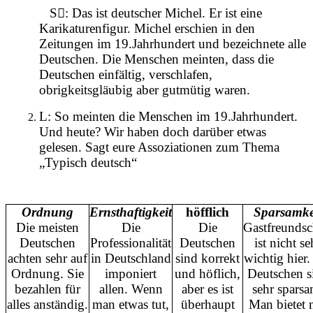
S: Das ist deutscher Michel. Er ist eine
Karikaturenfigur. Michel erschien in den
Zeitungen im 19.Jahrhundert und bezeichnete alle
Deutschen. Die Menschen meinten, dass die
Deutschen einfältig, verschlafen,
obrigkeitsgläubig aber gutmütig waren.
L: So meinten die Menschen im 19.Jahrhundert.
Und heute? Wir haben doch darüber etwas
gelesen. Sagt eure Assoziationen zum Thema
„Typisch deutsch“
Ordnung
Ernsthaftigkeit
höfflich
Sparsamke
Die meisten
Die
Die
Gastfreundsc
Deutschen
Professionalität
Deutschen
ist nicht se
achten sehr auf
in Deutschland
sind korrekt
wichtig hier.
Ordnung. Sie
imponiert
und höflich,
Deutschen s
bezahlen für
allen. Wenn
aber es ist
sehr sparsa
alles anständig.
man etwas tut,
überhaupt
Man bietet 