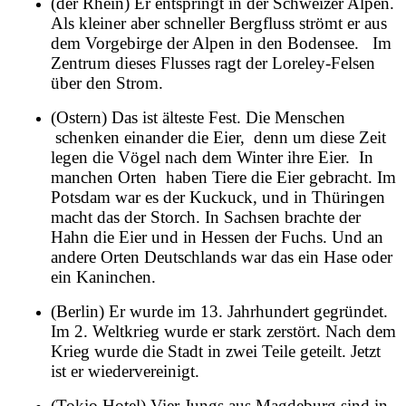
(der Rhein) Er entspringt in der Schweizer Alpen.
Als kleiner aber schneller Bergfluss strömt er aus
dem Vorgebirge der Alpen in den Bodensee.
Im
Zentrum dieses Flusses ragt der Loreley-Felsen
über den Strom.
(Ostern) Das ist älteste Fest. Die Menschen
schenken einander die Eier, denn um diese Zeit
legen die Vögel nach dem Winter ihre Eier. In
manchen Orten haben Tiere die Eier gebracht. Im
Potsdam war es der Kuckuck, und in Thüringen
macht das der Storch. In Sachsen brachte der
Hahn die Eier und in Hessen der Fuchs. Und an
andere Orten Deutschlands war das ein Hase oder
ein Kaninchen.
(Berlin) Er wurde im 13. Jahrhundert gegründet.
Im 2. Weltkrieg wurde er stark zerstört. Nach dem
Krieg wurde die Stadt in zwei Teile geteilt. Jetzt
ist er wiedervereinigt.
(Tokio Hotel) Vier Jungs aus Magdeburg sind in