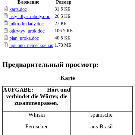
Вложение
Размер
31.5 КБ
karta.doc
26.5 КБ
listy_dlya_raboty.doc
27 КБ
mikrodoklady.doc
106.5 КБ
otkrytyy_urok.doc
40.5 КБ
plan_uroka.doc
1.73 МБ
tipichno_nemeckoe.zip
Предварительный просмотр:
Karte
AUFGABE: Hört und
verbindet die Wörter, die
zusammenpassen.
Whiski
spanische
Fernseher
aus Brasil