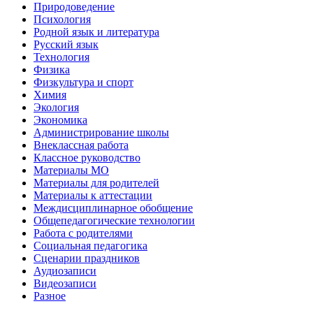
Природоведение
Психология
Родной язык и литература
Русский язык
Технология
Физика
Физкультура и спорт
Химия
Экология
Экономика
Администрирование школы
Внеклассная работа
Классное руководство
Материалы МО
Материалы для родителей
Материалы к аттестации
Междисциплинарное обобщение
Общепедагогические технологии
Работа с родителями
Социальная педагогика
Сценарии праздников
Аудиозаписи
Видеозаписи
Разное