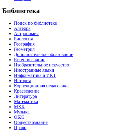
Библиотека
Поиск по библиотеке
Алгебра
Астрономия
Биология
География
Геометрия
Дополнительное образование
Естествознание
Изобразительное искусство
Иностранные языки
Информатика и ИКТ
История
Коррекционная педагогика
Краеведение
Литература
Математика
МХК
Музыка
ОБЖ
Обществознание
Право