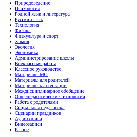
Природоведение
Психология
Родной язык и литература
Русский язык
Технология
Физика
Физкультура и спорт
Химия
Экология
Экономика
Администрирование школы
Внеклассная работа
Классное руководство
Материалы МО
Материалы для родителей
Материалы к аттестации
Междисциплинарное обобщение
Общепедагогические технологии
Работа с родителями
Социальная педагогика
Сценарии праздников
Аудиозаписи
Видеозаписи
Разное