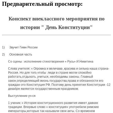
Предварительный просмотр:
Конспект внеклассного мероприятия по
истории " День Конституции"
1) Звучит Гимн России
2) Основная часть
Со сцены : исполнение стихотворения « Русь» И.Никитина
Слова учителя: « Огромна и величава ,красива и сильна наша страна-
Россия. Но для того,чтобы люди в стране могли спокойно
работать,отдыхать ,учиться, необходимы законы. Главный
закон,определяющий жизнь государства,права и обязанности его
граждан-это Конституция РФ. Поэтому день принятия Конституции -12
декабря является государственным праздником.
Выступление уч-ся
1 ученик: « История конституционного развития имеет давние
традиции. Впервые слово « конституция» употребили римские
императоры,которые так называли свои акты. Со временем