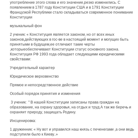
употребление этого слова и его значение,резко изменились. С
появлением в 1787 году Конституции США и в 1791 Конституции
Французкой Республики стало складываться современное понимание
Конституции
музыкальный фон
2 ученик: « Конституция является законом, но от всех иных
законов,действующих в гос-ве в настоящий момент и могущих быть
принятыми в будущем,ее отличают такие черты
,которыеобеспечивают Конституции статус основного закона.
Конституция РФ 1993 года обладает следующими юридическими
свойствами:
Учредительный характер
Юридическое верховенство
Прямое и непосредственное действие
Особый порядок принятия и изменения
3 ученик: " В нашей Конституции записаны права граждан на
образование, на охрану здоровья, на отдых и труд.А так же беречь и
охраняит природу, защищать Родину.
Инсценировка:
1 дружинник: « Ну вот и управился наш князь с печенегами ,а они ведь
подступили было к Киеву..»