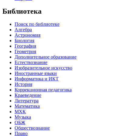
Библиотека
Поиск по библиотеке
Алгебра
Астрономия
Биология
География
Геометрия
Дополнительное образование
Естествознание
Изобразительное искусство
Иностранные языки
Информатика и ИКТ
История
Коррекционная педагогика
Краеведение
Литература
Математика
МХК
Музыка
ОБЖ
Обществознание
Право