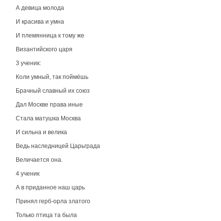
А девица молода
И красива и умна
И племянница к тому же
Византийского царя
3 ученик:
Коли умный, так поймёшь
Брачный славный их союз
Дал Москве права иные
Стала матушка Москва
И сильна и велика
Ведь наследницей Царьграда
Величается она.
4 ученик
А в приданное наш царь
Принял герб-орла златого
Только птица та была