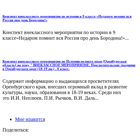
Конспект внеклассного мероприятия по истории в 9 классе «Недаром помнит вся
Россия про день Бородина!»
Конспект внеклассного мероприятия по истории в 9
классе«Недаром помнит вся Россия про день Бородина!»...
Конспект внеклассного мероприятия по Истории родного края (Оренбургская
область) на тему " ВНЕКЛАССНОЕ МЕРОПРИЯТИЕ. Просветительские традиции
в Оренбургском крае (18-19 вв.) . 6 класс.
Содержит информацию о выдающихся просветителях
Оренбургского края, внесших огромный вклад в развитие
культуры, науки, образования в 18-19 веках. Среди них
это И.И. Неплюев, П.И. Рычков, В.И. Даль...
Мне нравится
Поделиться: