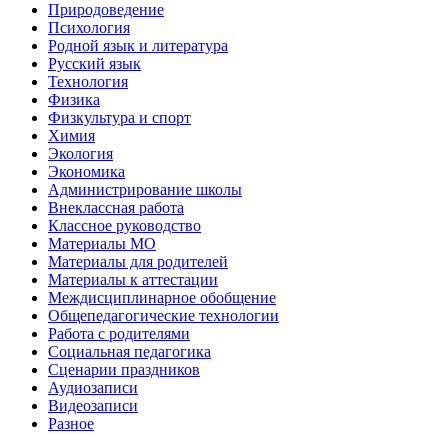
Природоведение
Психология
Родной язык и литература
Русский язык
Технология
Физика
Физкультура и спорт
Химия
Экология
Экономика
Администрирование школы
Внеклассная работа
Классное руководство
Материалы МО
Материалы для родителей
Материалы к аттестации
Междисциплинарное обобщение
Общепедагогические технологии
Работа с родителями
Социальная педагогика
Сценарии праздников
Аудиозаписи
Видеозаписи
Разное