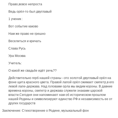
Право,вовсе непроста
Ведь орёл-то был двуглавый
1 ученик :
Вот событие каково
Нам же право не грешно
Веселиться и кричать
Слава Русь
Ура Москва
Учитель:
О какой же свадьбе идёт речь??
Действительно герб нашей страны –это золотой двуглавый орёл на
фоне щита красного цвета. Правой лапой орёл сжимает скипетр,в его
левой лапе-держава. Над головами орла мы видим короны. В давние
времена короны, скипетр и держава служили знаками царской
власти.Сегодня они напоминают нам об историческом прошлом
нашей Родины и символизируют единство РФ и независимость ее от
других государств
Заключение: Стихотворение о Родине, музыкальный фон