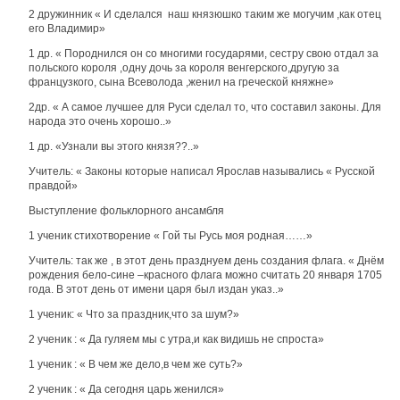
2 дружинник « И сделался наш князюшко таким же могучим ,как отец
его Владимир»
1 др. « Породнился он со многими государями, сестру свою отдал за
польского короля ,одну дочь за короля венгерского,другую за
французкого, сына Всеволода ,женил на греческой княжне»
2др. « А самое лучшее для Руси сделал то, что составил законы. Для
народа это очень хорошо..»
1 др. «Узнали вы этого князя??..»
Учитель: « Законы которые написал Ярослав назывались « Русской
правдой»
Выступление фольклорного ансамбля
1 ученик стихотворение « Гой ты Русь моя родная……»
Учитель: так же , в этот день празднуем день создания флага. « Днём
рождения бело-сине –красного флага можно считать 20 января 1705
года. В этот день от имени царя был издан указ..»
1 ученик: « Что за праздник,что за шум?»
2 ученик : « Да гуляем мы с утра,и как видишь не спроста»
1 ученик : « В чем же дело,в чем же суть?»
2 ученик : « Да сегодня царь женился»