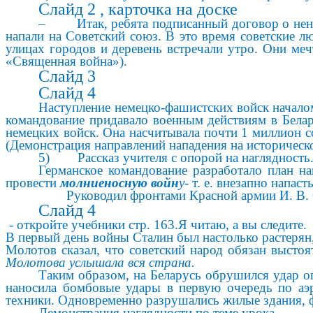
Слайд 2 , карточка на доске
– Итак, ребята подписанный договор о нен
напали на Советский союз. В это время советские 
улицах городов и деревень встречали утро. Они меч
«Священная война»).
Слайд 3
Слайд 4
Наступление немецко-фашистских войск начало
командование придавало военным действиям в Белар
немецких войск. Она насчитывала почти 1 миллион с
(Демонстрация направлений нападения на историческо
5) Рассказ учителя с опорой на наглядность.(
Германское командование разработало план на
провести
молниеносную войн
у
- т. е. внезапно напа
Руководил фронтами Красной армии И. В. 
Слайд 4
- откройте учебники стр. 163.Я читаю, а вы следите.
В первый день войны Сталин был настолько растерян,
Молотов сказал, что советский народ обязан высто
Молотова услышала вся страна.
Таким образом, на Беларусь обрушился удар о
наносила бомбовые удары в первую очередь по аэр
техники. Одновременно разрушались жилые здания, 
Демонстрация наглядности по теме урока.