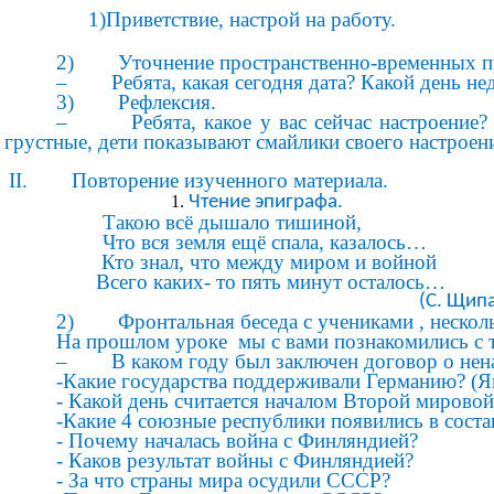
1)Приветствие, настрой на работу.
2) Уточнение пространственно-временных пр
– Ребята, какая сегодня дата? Какой день не
3) Рефлексия.
– Ребята, какое у вас сейчас настроение? П
грустные, дети показывают смайлики своего настроени
II. Повторение изученного материала.
Чтение эпиграфа.
Такою всё дышало тишиной,
Что вся земля ещё спала, казалось…
Кто знал, что между миром и войной
Всего каких- то пять минут осталось…
(С. Щипаче
2) Фронтальная беседа с учениками , нескольк
На прошлом уроке мы с вами познакомились с 
– В каком году был заключен договор о ненап
-Какие государства поддерживали Германию? (Я
- Какой день считается началом Второй мировой
-Какие 4 союзные республики появились в соста
- Почему началась война с Финляндией?
- Каков результат войны с Финляндией?
- За что страны мира осудили СССР?