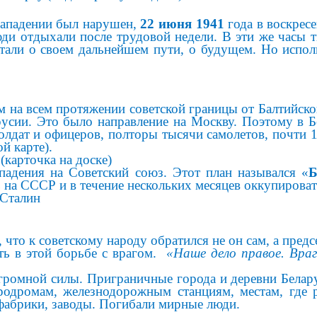
ападении был нарушен,
22 июня 1941
года в воскресе
люди отдыхали после трудовой недели. В эти же часы
тали о своем дальнейшем пути, о будущем. Но испол
м на всем протяжении советской границы от Балтийск
усии. Это было направление на Москву. Поэтому в Б
олдат и офицеров, полторы тысячи самолетов, почти 1
й карте).
карточка на доске)
падения на Советский союз. Этот план назывался «
Б
сть на СССР и в течение нескольких месяцев оккупирова
Сталин
 что к советскому народу обратился не он сам, а пред
ять в этой борьбе с врагом.
«Наше дело правое. Враг
громной силы. Приграничные города и деревни Белару
одромам, железнодорожным станциям, местам, где 
фабрики, заводы. Погибали мирные люди.