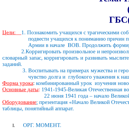
ГБС
Цели:
1. Познакомить учащихся с трагическими соб
подвести учащихся к пониманию причин пор
Армии в начале ВОВ. Продолжить формирование 
2.Корригировать произвольное и непроизволь
словарный запас, корригировать и развивать мыслит
заданий.
3. Воспитывать на примерах мужества и героиз
чувство долга и глубокого уважения к наши
Форма урока
:
комбинированный урок изучения новог
Основные даты
:
1941-1945-Великая Отечественная во
22 июня 1941 года – начало Великой Оте
Оборудование
:
презентация «Начало Великой Отечест
таблицы, понятийный аппарат.
ОРГ. МОМЕНТ.