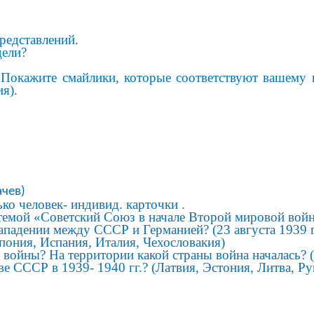
едставлений.
дели?
окажите смайлики, которые соответствуют вашему н
я).
в)
о человек- индивид. карточки .
темой «Советский Союз в начале Второй мировой вой
адении между СССР и Германией? (23 августа 1939 г
пония, Испания, Италия, Чехословакия)
 войны? На территории какой страны война началась? (
ве СССР в 1939- 1940 гг.? (Латвия, Эстония, Литва, Р