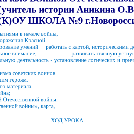
(учитель истории Аникина О.В
(К)ОУ ШКОЛА №9 г.Новоросси
ытиями в начале войны,
ажения Красной
умений работать с картой, историческими докуме
ное внимание, развивать связную устную речь,
ельную деятельность - установление логических и при
ма советских воинов
м героям.
о материала.
йна;
чественной войны.
венной войны», карта,
ХОД УРОКА