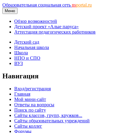
Образовательная социальная сеть
ns
portal.ru
Меню
Обзор возможностей
Детский проект «Алые паруса»
Аттестация педагогических работников
Детский сад
Начальная школа
Школа
НПО и СПО
ВУЗ
Навигация
Вход/регистрация
Главная
Мой мини-сайт
Ответы на вопросы
Поиск по сайту
Сайты классов, групп, кружков...
Сайты образовательных учреждений
Сайты коллег
Форумы