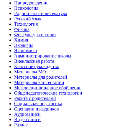
Природоведение
Психология
Родной язык и литература
Русский язык
Технология
Физика
Физкультура и спорт
Химия
Экология
Экономика
Администрирование школы
Внеклассная работа
Классное руководство
Материалы МО
Материалы для родителей
Материалы к аттестации
Междисциплинарное обобщение
Общепедагогические технологии
Работа с родителями
Социальная педагогика
Сценарии праздников
Аудиозаписи
Видеозаписи
Разное