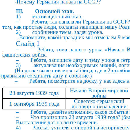
-Почему Германия напала на СССР?
III. Основной этап.
1) мотивационный этап.
– Ребята, так напала ли Германия на СССР? (д
том, как простые люди, солдаты защищали нашу Родин
2) сообщение темы, задач урока.
- Вспомните, какой праздник мы отмечаем 9 ма
Слайд 1
– Ребята, тема нашего урока «Начало Велик
фашистских войск.
– Ребята, запишите дату и тему урока в тетр
3) актуализация необходимых знаний, логиче
(На доске вывешивается таблица, где в 2 столби
правильно соединить дату и событие.)
– Ребята, посмотрите на доску, у нас здесь на
Начало Второй мировой
23 августа 1939 года
войны
Советско-германский
1 сентября 1939 года
договор о ненападении
– Ребята, давайте вспомним, какое событие п
– Что произошло 23 августа 1939 года? (был
Выставление дат на ленте времени.
4) Рассказ учителя с опорой на историческую