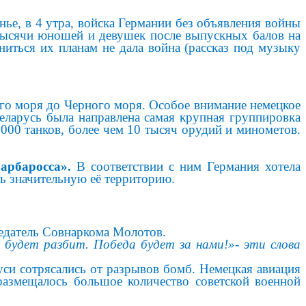
нье, в 4 утра, войска Германии без объявления войны
 тысячи юношей и девушек после выпускных балов на
ниться их планам не дала война (рассказ под музыку
ого моря до Черного моря. Особое внимание немецкое
еларусь была направлена самая крупная группировка
000 танков, более чем 10 тысяч орудий и минометов.
арбаросса».
В соответствии с ним Германия хотела
ть значительную её территорию.
седатель Совнаркома Молотов.
 будет разбит. Победа будет за нами!»- эти слова
си сотрясались от разрывов бомб. Немецкая авиация
размещалось большое количество советской военной