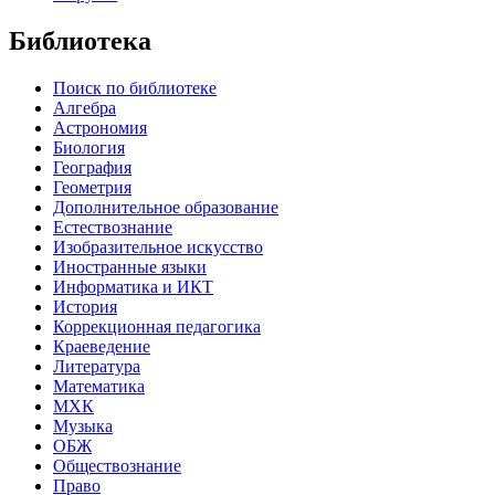
Библиотека
Поиск по библиотеке
Алгебра
Астрономия
Биология
География
Геометрия
Дополнительное образование
Естествознание
Изобразительное искусство
Иностранные языки
Информатика и ИКТ
История
Коррекционная педагогика
Краеведение
Литература
Математика
МХК
Музыка
ОБЖ
Обществознание
Право