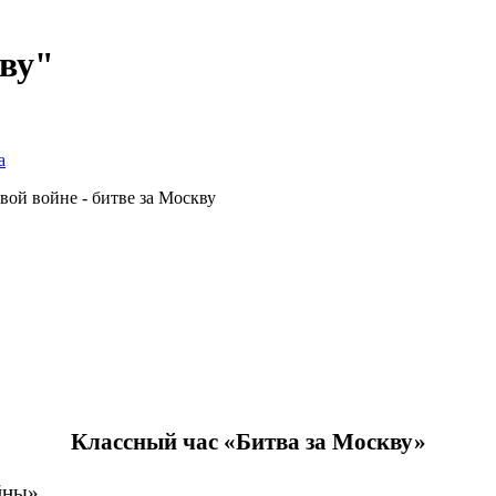
кву"
а
ой войне - битве за Москву
Классный час «Битва за Москву»
йны»