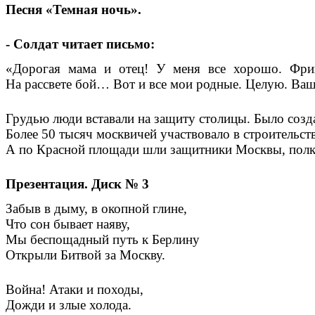
Песня «Темная ночь».
- Солдат читает письмо:
«
Дорогая
мама
и
отец
!
У
меня
все
хорошо
.
Фри
На
рассвете
бой
…
Вот
и
все
мои
родные
.
Целую
.
Ва
Грудью люди вставали на защиту столицы. Было созд
Более 50 тысяч москвичей участвовало в строительс
А по Красной площади шли защитники Москвы, полк з
Презентация. Диск № 3
Забыв в дыму, в окопной глине,
Что сон бывает наяву,
Мы беспощадный путь к Берлину
Открыли Битвой за Москву.
Война! Атаки и походы,
Дожди и злые холода.