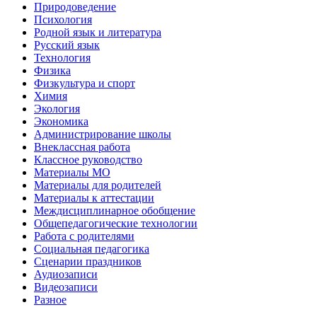
Природоведение
Психология
Родной язык и литература
Русский язык
Технология
Физика
Физкультура и спорт
Химия
Экология
Экономика
Администрирование школы
Внеклассная работа
Классное руководство
Материалы МО
Материалы для родителей
Материалы к аттестации
Междисциплинарное обобщение
Общепедагогические технологии
Работа с родителями
Социальная педагогика
Сценарии праздников
Аудиозаписи
Видеозаписи
Разное