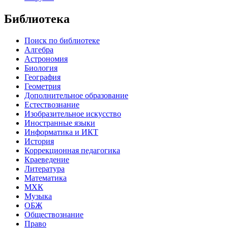
Библиотека
Поиск по библиотеке
Алгебра
Астрономия
Биология
География
Геометрия
Дополнительное образование
Естествознание
Изобразительное искусство
Иностранные языки
Информатика и ИКТ
История
Коррекционная педагогика
Краеведение
Литература
Математика
МХК
Музыка
ОБЖ
Обществознание
Право