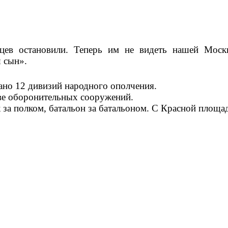
цев
остановили
.
Теперь
им
не
видеть
нашей
Моск
ш
сын
».
ано 12 дивизий народного ополчения.
тве оборонительных сооружений.
а полком, батальон за батальоном. С Красной площад