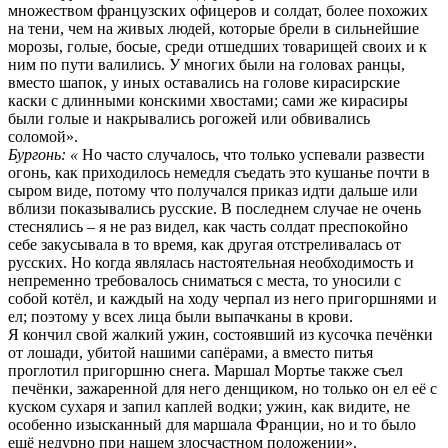
множеством французских офицеров и солдат, более похожих
на тени, чем на живых людей, которые брели в сильнейшие
морозы, голые, босые, среди отшедших товарищей своих и к
ним по пути валились. У многих были на головах ранцы,
вместо шапок, у иных оставались на голове кирасирские
каски с длинными конскими хвостами; сами же кирасиры
были голые и накрывались рогожей или обвивались
соломой».
Бургонь: «
Но часто случалось, что только успевали развести
огонь, как приходилось немедля съедать это кушанье почти в
сыром виде, потому что получался приказ идти дальше или
вблизи показывались русские. В последнем случае не очень
стеснялись – я не раз видел, как часть солдат преспокойно
себе закусывала в то время, как другая отстреливалась от
русских. Но когда являлась настоятельная необходимость и
непременно требовалось сниматься с места, то уносили с
собой котёл, и каждый на ходу черпал из него пригоршнями и
ел; поэтому у всех лица были выпачканы в крови.
Я кончил свой жалкий ужин, состоявший из кусочка печёнки
от лошади, убитой нашими сапёрами, а вместо питья
проглотил пригоршню снега. Маршал Мортье также съел
печёнки, зажаренной для него денщиком, но только он ел её с
куском сухаря и запил каплей водки; ужин, как видите, не
особенно изысканный для маршала Франции, но и то было
ещё недурно при нашем злосчастном положении».