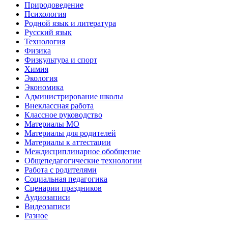
Природоведение
Психология
Родной язык и литература
Русский язык
Технология
Физика
Физкультура и спорт
Химия
Экология
Экономика
Администрирование школы
Внеклассная работа
Классное руководство
Материалы МО
Материалы для родителей
Материалы к аттестации
Междисциплинарное обобщение
Общепедагогические технологии
Работа с родителями
Социальная педагогика
Сценарии праздников
Аудиозаписи
Видеозаписи
Разное