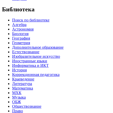
Библиотека
Поиск по библиотеке
Алгебра
Астрономия
Биология
География
Геометрия
Дополнительное образование
Естествознание
Изобразительное искусство
Иностранные языки
Информатика и ИКТ
История
Коррекционная педагогика
Краеведение
Литература
Математика
МХК
Музыка
ОБЖ
Обществознание
Право