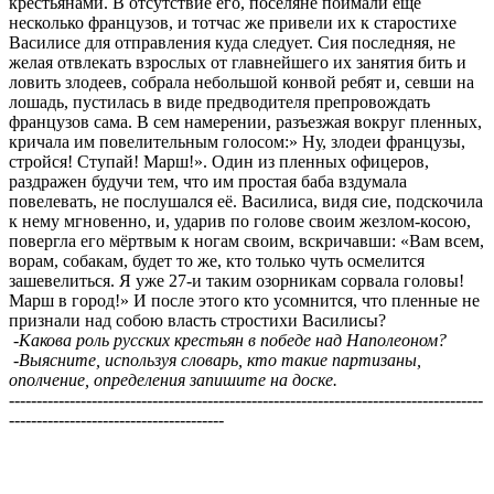
крестьянами. В отсутствие его, поселяне поймали ещё
несколько французов, и тотчас же привели их к старостихе
Василисе для отправления куда следует. Сия последняя, не
желая отвлекать взрослых от главнейшего их занятия бить и
ловить злодеев, собрала небольшой конвой ребят и, севши на
лошадь, пустилась в виде предводителя препровождать
французов сама. В сем намерении, разъезжая вокруг пленных,
кричала им повелительным голосом:» Ну, злодеи французы,
стройся! Ступай! Марш!». Один из пленных офицеров,
раздражен будучи тем, что им простая баба вздумала
повелевать, не послушался её. Василиса, видя сие, подскочила
к нему мгновенно, и, ударив по голове своим жезлом-косою,
повергла его мёртвым к ногам своим, вскричавши: «Вам всем,
ворам, собакам, будет то же, кто только чуть осмелится
зашевелиться. Я уже 27-и таким озорникам сорвала головы!
Марш в город!» И после этого кто усомнится, что пленные не
признали над собою власть стростихи Василисы?
-Какова роль русских крестьян в победе над Наполеоном?
-Выясните, используя словарь, кто такие партизаны,
ополчение, определения запишите на доске.
--------------------------------------------------------------------------------------
---------------------------------------