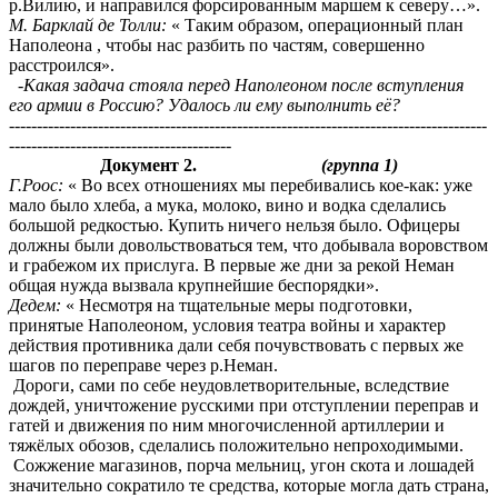
р.Вилию, и направился форсированным маршем к северу…».
М.
Барклай де Толли:
« Таким образом, операционный план
Наполеона , чтобы нас разбить по частям, совершенно
расстроился».
-
Какая задача стояла перед Наполеоном после вступления
его армии в Россию? Удалось ли ему выполнить её?
--------------------------------------------------------------------------------------
----------------------------------------
Документ 2.
(группа 1)
Г.Роос:
« Во всех отношениях мы перебивались кое-как: уже
мало было хлеба, а мука, молоко, вино и водка сделались
большой редкостью. Купить ничего нельзя было. Офицеры
должны были довольствоваться тем, что добывала воровством
и грабежом их прислуга. В первые же дни за рекой Неман
общая нужда вызвала крупнейшие беспорядки».
Дедем:
« Несмотря на тщательные меры подготовки,
принятые Наполеоном, условия театра войны и характер
действия противника дали себя почувствовать с первых же
шагов по переправе через р.Неман.
Дороги, сами по себе неудовлетворительные, вследствие
дождей, уничтожение русскими при отступлении переправ и
гатей и движения по ним многочисленной артиллерии и
тяжёлых обозов, сделались положительно непроходимыми.
Сожжение магазинов, порча мельниц, угон скота и лошадей
значительно сократило те средства, которые могла дать страна,