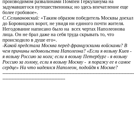
производимом развалинами Помпеи Геркуланума на
задумавшегося путешественника; но здесь впечатление еще
более гробовое».
С.Селивановский:
«Таким образом победитель Москвы доехал
до Боровицких ворот, не увидя ни единого почти жителя.
Негодование написано было на всех чертах Наполеонова
лица. Он не брал даже на себя труда скрывать то, что
происходило в душе его».
-Какой предстала Москва перед французскими войсками? В
чем причины недовольства Наполеона? «Если я возьму Киев -
я возьму Россию за ноги; если я возьму Петербург - я возьму
Россию за голову, если я возьму Москву - я поражу ее в самое
сердце» На что надеялся Наполеон, подойдя к Москве?
--------------------------------------------------------------------------------------
-----------------------------------------