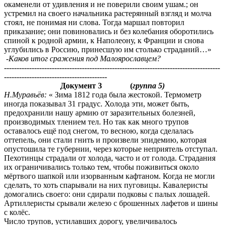
окаменели от удивления и не поверили своим ушам.; он
устремил на своего начальника растерянный взгляд и молча
стоял, не понимая ни слова. Тогда маршал повторил
приказание; они повиновались и без колебания оборотились
спиной к родной армии, к Наполеону, к Франции и снова
углубились в Россию, принесшую им столько страданий…»
-Каков итог сражения под Малоярославцем?
--------------------------------------------------------------------------------------
-----------------------------------------
Документ 3 (
группа 5)
Н.Муравьёв:
« Зима 1812 года была жестокой. Термометр
иногда показывал 31 градус. Холода эти, может быть,
предохранили нашу армию от заразительных болезней,
производимых тлением тел. Но так как много трупов
оставалось ещё под снегом, то весною, когда сделалась
оттепель, они стали гнить и произвели эпидемию, которая
опустошила те губернии, через которые неприятель отступал.
Пехотинцы страдали от холода, часто и от голода. Страдания
их ограничивались только тем, чтобы поживиться около
мёртвого шапкой или изорванным кафтаном. Когда не могли
сделать, то хоть спарывали на них пуговицы. Кавалеристы
домогались своего: они сдирали подковы с палых лошадей.
Артиллеристы срывали железо с брошенных лафетов и шины
с колёс.
Число трупов, устилавших дорогу, увеличивалось