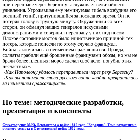
при переправе через Березину заслуживает величайшего
удивления. Угрожавшая ему неминуемая гибель возбудила его
военный гений, притупившийся за последнее время. Он не
потерял голову в трудную минуту. Окружённый со всех
сторон, он обманул наших генералов искусными
демонстрациями и совершил переправу у них под носом.
Плохое состояние мостов было единственною причиной тех
потерь, которые понесли по этому случаю французы.
Война закончилась за неимением сражающихся. Правда,
солдаты грабили ещё брошенные французами обозы, но мы не
брали более пленных; мороз сделал своё дело, погубив этих
несчастных».
-Как Наполеону удалось переправиться через реку Березену?
-Как вы понимаете слова русского воина «война прекратилась
за неимением сражающихся».
По теме: методические разработки,
презентации и конспекты
Стихотворение М.Ю. Лермонтова о войне 1812 года "Бородино". Тема патриотизма
русского солдата в Отечественной войне 1812 года.