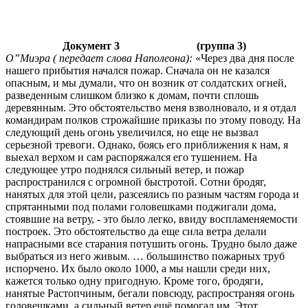
Документ 3 (группа 3)
О”Миэра ( передает слова Наполеона):
«Через два дня после
нашего прибытия начался пожар. Сначала он не казался
опасным, и мы думали, что он возник от солдатских огней,
разведенным слишком близко к домам, почти сплошь
деревянным. Это обстоятельство меня взволновало, и я отдал
командирам полков строжайшие приказы по этому поводу. На
следующий день огонь увеличился, но еще не вызвал
серьезной тревоги. Однако, боясь его приближения к нам, я
выехал верхом и сам распоряжался его тушением. На
следующее утро поднялся сильный ветер, и пожар
распространился с огромной быстротой. Сотни бродяг,
нанятых для этой цели, разсеялись по разным частям города и
спрятанными под полами головешками поджигали дома,
стоявшие на ветру, - это было легко, ввиду воспламеняемости
построек. Это обстоятельство да еще сила ветра делали
напрасными все старания потушить огонь. Трудно было даже
выбраться из него живым. … большинство пожарных труб
испорчено. Их было около 1000, а мы нашли среди них,
кажется только одну пригодную. Кроме того, бродяги,
нанятые Растопчиным, бегали повсюду, распространяя огонь
головешками, а сильный ветер ещё помогал им. Этот