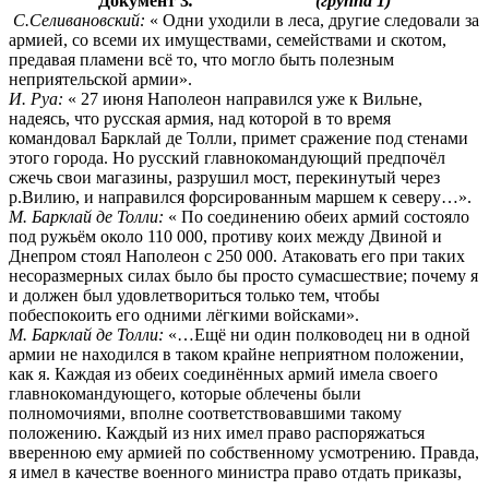
Документ 3
.
(группа 1)
С.Селивановский:
« Одни уходили в леса, другие следовали за
армией, со всеми их имуществами, семействами и скотом,
предавая пламени всё то, что могло быть полезным
неприятельской армии».
И. Руа:
« 27 июня Наполеон направился уже к Вильне,
надеясь, что русская армия, над которой в то время
командовал Барклай де Толли, примет сражение под стенами
этого города. Но русский главнокомандующий предпочёл
сжечь свои магазины, разрушил мост, перекинутый через
р.Вилию, и направился форсированным маршем к северу…».
М.
Барклай де Толли:
« По соединению обеих армий состояло
под ружьём около 110 000, противу коих между Двиной и
Днепром стоял Наполеон с 250 000. Атаковать его при таких
несоразмерных силах было бы просто сумасшествие; почему я
и должен был удовлетвориться только тем, чтобы
побеспокоить его одними лёгкими войсками».
М.
Барклай де Толли:
«…Ещё ни один полководец ни в одной
армии не находился в таком крайне неприятном положении,
как я. Каждая из обеих соединённых армий имела своего
главнокомандующего, которые облечены были
полномочиями, вполне соответствовавшими такому
положению. Каждый из них имел право распоряжаться
вверенною ему армией по собственному усмотрению. Правда,
я имел в качестве военного министра право отдать приказы,