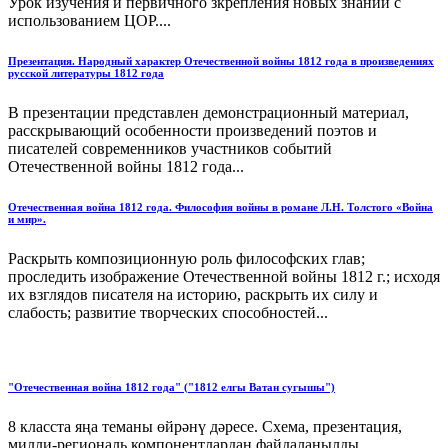
Урок изучения и первичного зкрепления новых знаний с
использованием ЦОР....
Презентация. Народный характер Отечественной войны 1812 года в произведениях
русской литературы 1812 года
В презентации представлен демонстрационный материал,
расскрывающий особенности произведений поэтов и
писателей современников участников событий
Отечественной войны 1812 года...
Отечественная война 1812 года. Философия войны в романе Л.Н. Толстого «Война
и мир».
Раскрыть композиционную роль философских глав;
проследить изображение Отечественной войны 1812 г.; исходя
их взглядов писателя на историю, раскрыть их силу и
слабость; развитие творческих способностей...
"Отечественная война 1812 года" ("1812 елгы Ватан сугышы")
8 класста яңа теманы өйрәнү дәресе. Схема, презентация,
милли-региональ компонентлардан файдаланылды....