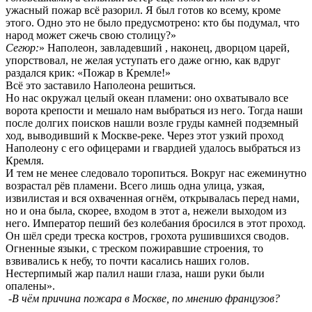
ужасный пожар всё разорил. Я был готов ко всему, кроме
этого. Одно это не было предусмотрено: кто бы подумал, что
народ может сжечь свою столицу?»
Сегюр:
» Наполеон, завладевший , наконец, дворцом царей,
упорствовал, не желая уступать его даже огню, как вдруг
раздался крик: «Пожар в Кремле!»
Всё это заставило Наполеона решиться.
Но нас окружал целый океан пламени: оно охватывало все
ворота крепости и мешало нам выбраться из него. Тогда наши
после долгих поисков нашли возле груды камней подземный
ход, выводивший к Москве-реке. Через этот узкий проход
Наполеону с его офицерами и гвардией удалось выбраться из
Кремля.
И тем не менее следовало торопиться. Вокруг нас ежеминутно
возрастал рёв пламени. Всего лишь одна улица, узкая,
извилистая и вся охваченная огнём, открывалась перед нами,
но и она была, скорее, входом в этот а, нежели выходом из
него. Император пеший без колебания бросился в этот проход.
Он шёл среди треска костров, грохота рушившихся сводов.
Огненные языки, с треском пожиравшие строения, то
взвивались к небу, то почти касались наших голов.
Нестерпимый жар палил наши глаза, наши руки были
опалены».
-
В чём причина пожара в Москве, по мнению французов?
-------------------------------------------------------------------------------------