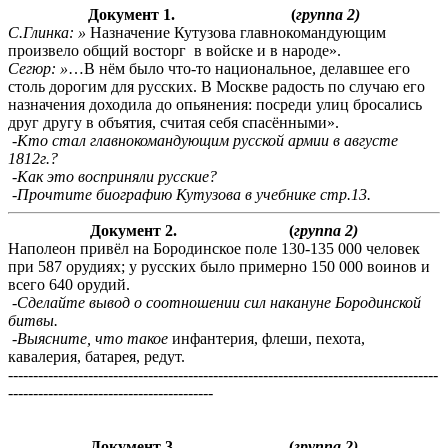
Документ 1. (
группа 2)
С.Глинка: »
Назначение Кутузова главнокомандующим
произвело общий восторг в войске и в народе».
Сегюр: »
…В нём было что-то национальное, делавшее его
столь дорогим для русских. В Москве радость по случаю его
назначения доходила до опьянения: посреди улиц бросались
друг другу в объятия, считая себя спасёнными».
-
Кто стал главнокомандующим русской армии в августе
1812г.?
-Как это восприняли русские?
-Прочтите биографию Кутузова в учебнике стр.13.
Документ 2. (
группа 2)
Наполеон привёл на Бородинское поле 130-135 000 человек
при 587 орудиях; у русских было примерно 150 000 воинов и
всего 640 орудий.
-Сделайте вывод о соотношении сил накануне Бородинской
битвы.
-Выясните, что такое
инфантерия, флеши, пехота,
кавалерия, батарея, редут.
--------------------------------------------------------------------------------------
-----------------------------------------
Документ 3. (
группа 2)