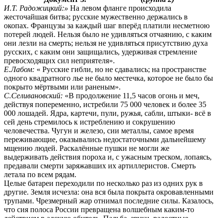
И.Т. Радожицкий:»
На левом фланге происходила
жесточайшая битва; русские мужественно держались в
окопах. Французы за каждый шаг вперёд платили несметною
потерей людей. Нельзя было не удивляться отчаянию, с каким
они лезли на смерть; нельзя не удивляться присутствию духа
русских, с каким они защищались, удерживая стремление
превосходящих сил неприятеля».
Е.Лабом:
« Русские гибли, но не сдавались; на пространстве
одного квадратного лье не было местечка, которое не было бы
покрыто мёртвыми или раненым».
С.Селивановский:
«В продолжение 11,5 часов огонь и меч,
действуя попеременно, истребили 75 000 человек и более 35
000 лошадей. Ядра, картечи, пули, ружья, сабли, штыки- всё в
сей день стремилось к истреблению и сокрушению
человечества. Чугун и железо, сии металлы, самое время
переживающие, оказывались недостаточными дальнейшему
мщению людей. Раскалённые пушки не могли же
выдерживать действия пороха и, с ужасным треском, лопаясь,
предавали смерти заряжавших их артиллеристов. Смерть
летала по всем рядам.
Целые батареи переходили по несколько раз из одних рук в
другие. Земля исчезла: она вся была покрыта окровавленными
трупами. Чрезмерный жар отнимал последние силы. Казалось,
что сия полоса России превращена волшебным каким-то