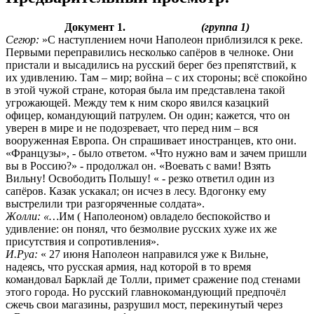
Документ 1.
(группа 1)
Сегюр:
»С наступлением ночи Наполеон приблизился к реке.
Первыми переправились несколько сапёров в челноке. Они
пристали и высадились на русский берег без препятствий, к
их удивлению. Там – мир; война – с их стороны; всё спокойно
в этой чужой стране, которая была им представлена такой
угрожающей. Между тем к ним скоро явился казацкий
офицер, командующий патрулем. Он один; кажется, что он
уверен в мире и не подозревает, что перед ним – вся
вооруженная Европа. Он спрашивает иностранцев, кто они.
«Французы», - было ответом. «Что нужно вам и зачем пришли
вы в Россию?» - продолжал он. «Воевать с вами! Взять
Вильну! Освободить Польшу! « - резко ответил один из
сапёров. Казак ускакал; он исчез в лесу. Вдогонку ему
выстрелили три разгоряченные солдата».
Жолли: «…
Им ( Наполеоном) овладело беспокойство и
удивление: он понял, что безмолвие русских хуже их же
присутствия и сопротивления».
И.Руа:
« 27 июня Наполеон направился уже к Вильне,
надеясь, что русская армия, над которой в то время
командовал Барклай де Толли, примет сражение под стенами
этого города. Но русский главнокомандующий предпочёл
сжечь свои магазины, разрушил мост, перекинутый через