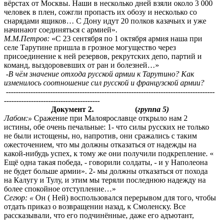
вёрстах от Москвы. Наши в несколько дней взяли около 3 000
человек в плен, сожгли пропасть их обозу и несколько со
снарядами ящиков… С Дону идут 20 полков казачьих и уже
начинают соединяться с армией».
М.М.Петров:
«С 23 сентября по 1 октября армия наша при
селе Тарутине пришла в грозное могущество через
присоединение к ней резервов, рекрутских депо, партий и
команд, выздоровевших от ран и болезней…»
-В чём значение отхода русской армии к Тарутино? Как
изменилось соотношение сил русской и французской армии?
-------------------------------------------------------------------------------------
---------------------------------------
Документ 2. (
группа 5)
Лабом:»
Сражение при Малоярославце открыло нам 2
истины, обе очень печальные: 1- что силы русских не только
не были истощены, но, напротив, они сражались с таким
ожесточением, что мы должны отказаться от надежды на
какой-нибудь успех, к тому же они получили подкрепление. «
Ещё одна такая победа, - говорили солдаты, - и у Наполеона
не будет больше армии». 2- мы должны отказаться от похода
на Калугу и Тулу, и этим мы теряли последнюю надежду на
более спокойное отступление…»
Сегюр: «
Он ( Ней) воспользовался перерывом для того, чтобы
отдать приказ о возвращении назад, к Смоленску. Все
рассказывали, что его подчинённые, даже его адъютант,