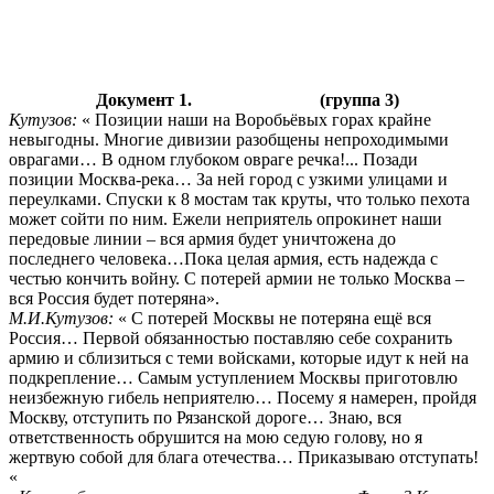
Документ 1. (группа 3)
Кутузов:
« Позиции наши на Воробьёвых горах крайне
невыгодны. Многие дивизии разобщены непроходимыми
оврагами… В одном глубоком овраге речка!... Позади
позиции Москва-река… За ней город с узкими улицами и
переулками. Спуски к 8 мостам так круты, что только пехота
может сойти по ним. Ежели неприятель опрокинет наши
передовые линии – вся армия будет уничтожена до
последнего человека…Пока целая армия, есть надежда с
честью кончить войну. С потерей армии не только Москва –
вся Россия будет потеряна».
М.И.Кутузов:
« С потерей Москвы не потеряна ещё вся
Россия… Первой обязанностью поставляю себе сохранить
армию и сблизиться с теми войсками, которые идут к ней на
подкрепление… Самым уступлением Москвы приготовлю
неизбежную гибель неприятелю… Посему я намерен, пройдя
Москву, отступить по Рязанской дороге… Знаю, вся
ответственность обрушится на мою седую голову, но я
жертвую собой для блага отечества… Приказываю отступать!
«