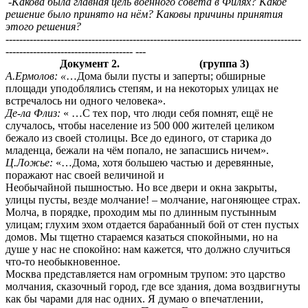
-Какова была главная цель военного совета в Филях? Какое
решение было принято на нём? Каковы причины принятия
этого решения?
--------------------------------------------------------------------------------------
-------------------------------------
---
Документ 2. (группа 3)
А.Ермолов: «
…Дома были пусты и заперты; обширные
площади уподоблялись степям, и на некоторых улицах не
встречалось ни одного человека».
Де-ла Флиз:
« …С тех пор, что люди себя помнят, ещё не
случалось, чтобы население из 500 000 жителей целиком
бежало из своей столицы. Все до единого, от старика до
младенца, бежали на чём попало, не запасшись ничем».
Ц.Ложье:
«…Дома, хотя большею частью и деревянные,
поражают нас своей величиной и
Необычайной пышностью. Но все двери и окна закрыты,
улицы пусты, везде молчание! – молчание, нагоняющее страх.
Молча, в порядке, проходим мы по длинным пустынным
улицам; глухим эхом отдается барабанный бой от стен пустых
домов. Мы тщетно стараемся казаться спокойными, но на
душе у нас не спокойно: нам кажется, что должно случиться
что-то необыкновенное.
Москва представляется нам огромным трупом: это царство
молчания, сказочный город, где все здания, дома воздвигнуты
как бы чарами для нас одних. Я думаю о впечатлении,