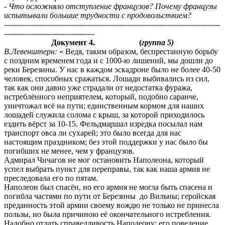
- Что осложняло отступление французов? Почему французы
испытывали большие трудности с продовольствием?
--------------------------------------------------------------------------------------
------------------------------------
Документ 4. (
группа 5)
В.Левенштерн:
« Ведя, таким образом, беспрестанную борьбу
с поздним временем года и с 1000-ю лишений, мы дошли до
реки Березины. У нас в каждом эскадроне было не более 40-50
человек, способных сражаться. Лошади выбивались из сил,
так как они давно уже страдали от недостатка фуража,
истреблённого неприятелем, который, подобно саранче,
уничтожал всё на пути; единственным кормом для наших
лошадей служила солома с крыш, за которой приходилось
ездить вёрст за 10-15. Фельдмаршал изредка посылал нам
транспорт овса ли сухарей; это было всегда для нас
настоящим праздником; без этой поддержки у нас было бы
погибших не менее, чем у французов.
Адмирал Чичагов не мог остановить Наполеона, который
успел выбрать пункт для переправы, так как наша армия не
преследовала его по пятам.
Наполеон был спасён, но его армия не могла быть спасена и
погибла частями по пути от Березины до Вильны; геройская
преданность этой армии своему вождю не только не принесла
пользы, но была причиною её окончательного истребления.
Надобно отдать справедливость Наполеону: его поведение