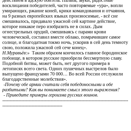
действием в адскую обитель. Пальба, звуки, радостные
восклицания победителей, часто повторяемые «ура», вопли
умирающих, ржание коней, крики командования и отчаяния,
на 9 разных европейских языках произносимые, - всё сие
смешивалось, придавало ужасной сей картине действие,
которое никакое перо изобразить не в силах. Дым
огнестрельных орудий, смешиваясь с парами крови
человеческой, составил вместе облако, помрачившее самое
солнце, и благодатная токмо ночь, ускорив в сей день темноту
свою, положила ужасной сей сече конец».
Н.Муравьёв:»
Таким образом кончилось главное бородинское
побоище, в котором русские приобрели бессмертную славу.
Подобной битвы, может быть, нет другого примера в
летописях всего света. Одних пушечных выстрелов было
выпущено французами 70 000… Во всей России отслужили
благодарственные молебствия».
-Почему обе армии считали себя победоносными и обе
разбитыми? Как вы понимаете смысл этого выражения?
- Приведите примеры героизма русских воинов.
--------------------------------------------------------------------------------------
-----------------------------------------