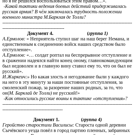
но я не решился воспользоваться этим правом…».
-Какой тактики ведения боевых действий придерживалась
русская армия? В чём заключалась трудность положении
военного министра М.Барклая де Толли?
--------------------------------------------------------------------------------------
-----------------------------------------
Документ 4. (
группа 1)
А.Ермолов:
« Неприятель ступил шаг на наш берег Немана, и
единственным к соединению войск наших средством было
отступление».
А.Ермолов:
«… солдат роптал на беспрерывное отступление и
в сражении надеялся найти конец оному, главнокомандующим
был недоволен и в главную вину ставил ему то, что он был не
русский».
И.Жиркеич:»
Но какая злость и негодование были у каждого
на него в эту минуту за наши постоянные отступления, за
смоленский пожар, за разорение наших родных, за то, что
он(
М.
Барклай де Толли)
не русский!»
-Как относились русские воины к тактике «отступления»?
--------------------------------------------------------------------------------------
----------------------------------------
Документ 1. (
группа 4)
Геройство старостихи Василисы:
Староста одной деревни
Сычёвского уезда повёл в город партию пленных, забранных