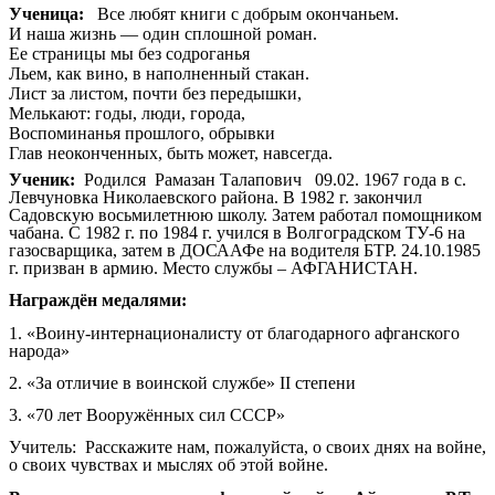
Ученица:
Все любят книги с добрым окончаньем.
И наша жизнь — один сплошной роман.
Ее страницы мы без содроганья
Льем, как вино, в наполненный стакан.
Лист за листом, почти без передышки,
Мелькают: годы, люди, города,
Воспоминанья прошлого, обрывки
Глав неоконченных, быть может, навсегда.
Ученик:
Родился Рамазан Талапович 09.02. 1967 года в с.
Левчуновка Николаевского района. В 1982 г. закончил
Садовскую восьмилетнюю школу. Затем работал помощником
чабана. С 1982 г. по 1984 г. учился в Волгоградском ТУ-6 на
газосварщика, затем в ДОСААФе на водителя БТР. 24.10.1985
г. призван в армию. Место службы – АФГАНИСТАН.
Награждён медалями:
1. «Воину-интернационалисту от благодарного афганского
народа»
2. «За отличие в воинской службе» II степени
3. «70 лет Вооружённых сил СССР»
Учитель: Расскажите нам, пожалуйста, о своих днях на войне,
о своих чувствах и мыслях об этой войне.