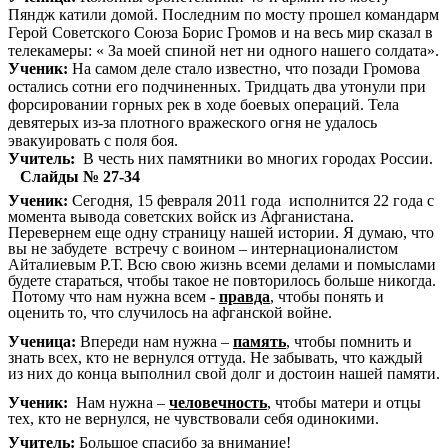
Пяндж катили домой. Последним по мосту прошел командарм
Герой Советского Союза Борис Громов и на весь мир сказал в
телекамеры: « За моей спиной нет ни одного нашего солдата».
Ученик:
На самом деле стало известно, что позади Громова
остались сотни его подчиненных. Тридцать два утонули при
форсировании горных рек в ходе боевых операций. Тела
девятерых из-за плотного вражеского огня не удалось
эвакуировать с поля боя.
Учитель:
В честь них памятники во многих городах России.
Слайды № 27-34
Ученик:
Сегодня, 15 февраля 2011 года исполнится 22 года с
момента вывода советских войск из Афганистана.
Перевернем еще одну страницу нашей истории. Я думаю, что
вы не забудете встречу с воином – интернационалистом
Айталиевым Р.Т. Всю свою жизнь всеми делами и помыслами
будете стараться, чтобы такое не повторилось больше никогда.
Потому что нам нужна всем -
правда
, чтобы понять и
оценить то, что случилось на афганской войне.
Ученица:
Впереди нам нужна –
память
, чтобы помнить и
знать всех, кто не вернулся оттуда. Не забывать, что каждый
из них до конца выполнил свой долг и достоин нашей памяти.
Ученик:
Нам нужна –
человечность
, чтобы матери и отцы
тех, кто не вернулся, не чувствовали себя одинокими.
Учитель:
Большое спасибо за внимание!