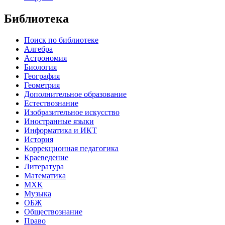
Библиотека
Поиск по библиотеке
Алгебра
Астрономия
Биология
География
Геометрия
Дополнительное образование
Естествознание
Изобразительное искусство
Иностранные языки
Информатика и ИКТ
История
Коррекционная педагогика
Краеведение
Литература
Математика
МХК
Музыка
ОБЖ
Обществознание
Право