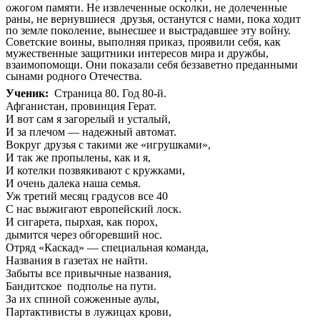
ожогом памяти. Не извлеченные осколки, не долеченные
раны, не вернувшиеся друзья, останутся с нами, пока ходит
по земле поколение, вынесшее и выстрадавшее эту войну.
Советские воины, выполняя приказ, проявили себя, как
мужественные защитники интересов мира и дружбы,
взаимопомощи. Они показали себя беззаветно преданными
сынами родного Отечества.
Ученик:
Страница 80. Год 80-й.
Афганистан, провинция Герат.
И вот сам я загорелый и усталый,
И за плечом — надежный автомат.
Вокруг друзья с такими же «игрушками»,
И так же пропылены, как и я,
И котелки позвякивают с кружками,
И очень далека наша семья.
Уж третий месяц градусов все 40
С нас выжигают европейский лоск.
И сигарета, пырхая, как порох,
дымится через обгоревший нос.
Отряд «Каскад» — специальная команда,
Названия в газетах не найти.
Забыты все привычные названия,
Бандитское подполье на пути.
За их спиной сожженные аулы,
Партактивисты в лужицах крови,