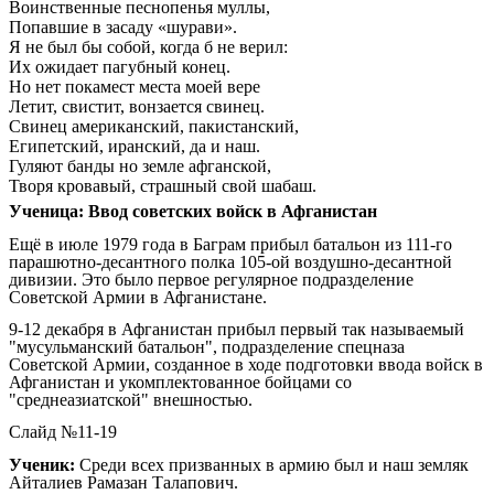
Воинственные песнопенья муллы,
Попавшие в засаду «шурави».
Я не был бы собой, когда б не верил:
Их ожидает пагубный конец.
Но нет покамест места моей вере
Летит, свистит, вонзается свинец.
Свинец американский, пакистанский,
Египетский, иранский, да и наш.
Гуляют банды но земле афганской,
Творя кровавый, страшный свой шабаш.
Ученица: Ввод советских войск в Афганистан
Ещё в июле 1979 года в Баграм прибыл батальон из 111-го
парашютно-десантного полка 105-ой воздушно-десантной
дивизии. Это было первое регулярное подразделение
Советской Армии в Афганистане.
9-12 декабря в Афганистан прибыл первый так называемый
"мусульманский батальон", подразделение спецназа
Советской Армии, созданное в ходе подготовки ввода войск в
Афганистан и укомплектованное бойцами со
"среднеазиатской" внешностью.
Слайд №11-19
Ученик:
Среди всех призванных в армию был и наш земляк
Айталиев Рамазан Талапович.