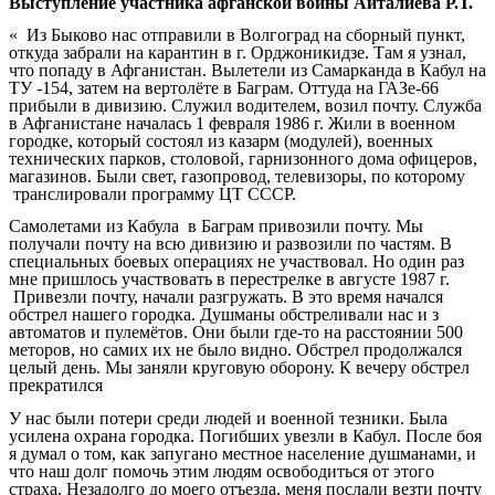
Выступление участника афганской войны Айталиева Р.Т.
« Из Быково нас отправили в Волгоград на сборный пункт,
откуда забрали на карантин в г. Орджоникидзе. Там я узнал,
что попаду в Афганистан. Вылетели из Самарканда в Кабул на
ТУ -154, затем на вертолёте в Баграм. Оттуда на ГАЗе-66
прибыли в дивизию. Служил водителем, возил почту. Служба
в Афганистане началась 1 февраля 1986 г. Жили в военном
городке, который состоял из казарм (модулей), военных
технических парков, столовой, гарнизонного дома офицеров,
магазинов. Были свет, газопровод, телевизоры, по которому
транслировали программу ЦТ СССР.
Самолетами из Кабула в Баграм привозили почту. Мы
получали почту на всю дивизию и развозили по частям. В
специальных боевых операциях не участвовал. Но один раз
мне пришлось участвовать в перестрелке в августе 1987 г.
Привезли почту, начали разгружать. В это время начался
обстрел нашего городка. Душманы обстреливали нас и з
автоматов и пулемётов. Они были где-то на расстоянии 500
меторов, но самих их не было видно. Обстрел продолжался
целый день. Мы заняли круговую оборону. К вечеру обстрел
прекратился
У нас были потери среди людей и военной тезники. Была
усилена охрана городка. Погибших увезли в Кабул. После боя
я думал о том, как запугано местное население душманами, и
что наш долг помочь этим людям освободиться от этого
страха. Незадолго до моего отъезда, меня послали везти почту