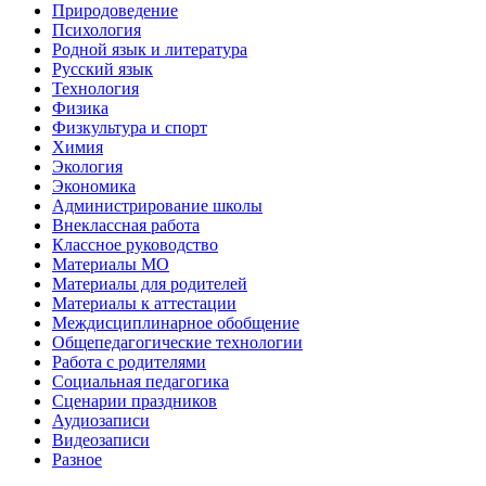
Природоведение
Психология
Родной язык и литература
Русский язык
Технология
Физика
Физкультура и спорт
Химия
Экология
Экономика
Администрирование школы
Внеклассная работа
Классное руководство
Материалы МО
Материалы для родителей
Материалы к аттестации
Междисциплинарное обобщение
Общепедагогические технологии
Работа с родителями
Социальная педагогика
Сценарии праздников
Аудиозаписи
Видеозаписи
Разное