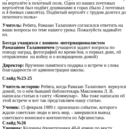
на вертолёте в пехотный полк. Один из наших почтовых
вертолётов был подбит душманами в горах (было 2 почтовых
и 4 боевых самолёта). Подбитый вертолёт с трудом долетел до
пехотного полка»
Учитель:
Ребята, Рамазан Талапович согласился ответить на
ваши вопросы по теме нашего урока. Пожалуйста задавайте
их.
Беседа учащихся с воином- интернационалистом
Рамазаном Талаповичем
(учащиеся задают вопросы по
поводу наград, фотографий во время боя, о первых днях, об
отправлении на войну и о возвращении домой)
Директор:
Вручение памятного подарка о встрече и слова
благодарности от администрации школы.
Слайд №23-25
Учитель истории:
Ребята, когда Рамазан Талапович вернулся
домой, то о нём бывший библиотекарь Максимова Л. В.
написала статью в газету «Коммунар». Мы тоже написали об
этой встрече и вот так представляем нашу статью.
Ученик:
15 февраля 1989 г. произошло событие, которого
ждали советские люди и весь мир, - завершился вывод
советского воинского контингента из Афганистана.
Слайд №26
Ученица:
Колонны бронетехники 40-й армии по мосту