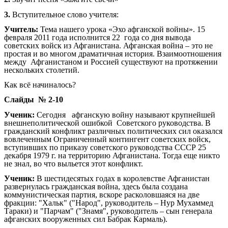
3.
Вступительное слово учителя:
Учитель:
Тема нашего урока «Эхо афганской войны». 15
февраля 2011 года исполнится 22 года со дня вывода
советских войск из Афганистана. Афганская война – это не
простая и во многом драматичная история. Взаимоотношения
между Афганистаном и Россией существуют на протяжении
нескольких столетий.
Как всё начиналось?
Слайды № 2-10
Ученик:
Сегодня афганскую войну называют крупнейшей
внешнеполитической ошибкой Советского руководства. В
гражданский конфликт различных политических сил оказался
вовлеченным Ограниченный контингент советских войск,
вступивших по приказу советского руководства СССР 25
декабря 1979 г. на территорию Афганистана. Тогда еще никто
не знал, во что выльется этот конфликт.
Ученик:
В шестидесятых годах в королевстве Афганистан
развернулась гражданская война, здесь была создана
коммунистическая партия, вскоре расколовшаяся на две
фракции: "Хальк" ("Народ", руководитель – Нур Мухаммед
Тараки) и "Парчам" ("Знамя", руководитель – сын генерала
афганских вооруженных сил Бабрак Кармаль).