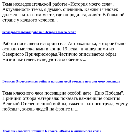
Тема исследовательской работы «История моего села».
Актуальность темы, я думаю, очевидна. Каждый человек
должен знать о том месте, где он родился, живёт. В большой
стране у каждого человек...
исследовательская работа "История моего села"
Работа посвящена истории села Астрахановка, которое было
оснвано молоканами в конце 19 века., пришедшими из
Северного Причерноморья.Частично описывается образ
жизни жителей, иследуются особеннос...
Великая Отечественная война в истории моей семьи, в истории моих земляков
Тема классного часа посвящена особой дате "Дню Победы".
Принцип отбора материала: показать важнейшие события
Великой Отечественной войны, тяжесть ратного труда, «цену
победы», жизнь людей на фронте и ...
Урок внеклассного чтения в 6 классе. «Война в жизни моего села»