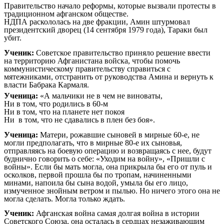
Правительство начало реформы, которые вызвали протесты в
традиционном афганском обществе.
НДПА раскололась на две фракции, Амин штурмовал
президентский дворец (14 сентября 1979 года), Тараки был
убит.
Ученик:
Советское правительство приняло решение ввести
на территорию Афганистана войска, чтобы помочь
коммунистическому правительству справиться с
мятежниками, отстранить от руководства Амина и вернуть к
власти Бабрака Кармаля.
Ученица:
«А мальчики не в чем не виноваты,
Ни в том, что родились в 60-м
Ни в том, что на планете нет покоя
Ни в том, что не сдавались в плен без боя».
Ученица:
Матери, рожавшие сыновей в мирные 60-е, не
могли предполагать, что в мирные 80-е их сыновья,
отправляясь на боевую операцию и возвращаясь с нее, будут
буднично говорить о себе: «Уходим на войну», «Пришли с
войны». Если бы мать могла, она прикрыла бы его от пуль и
осколков, первой прошла бы по тропам, начиненными
минами, напоила бы сына водой, умыла бы его лицо,
измученное знойным ветром и пылью. Но ничего этого она не
могла сделать. Могла только ждать.
Ученик:
Афганская война самая долгая война в истории
Советского Союза, она осталась в сердцах незаживающим