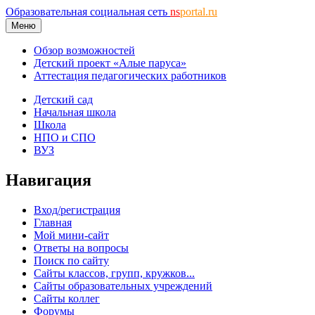
Образовательная социальная сеть
ns
portal.ru
Меню
Обзор возможностей
Детский проект «Алые паруса»
Аттестация педагогических работников
Детский сад
Начальная школа
Школа
НПО и СПО
ВУЗ
Навигация
Вход/регистрация
Главная
Мой мини-сайт
Ответы на вопросы
Поиск по сайту
Сайты классов, групп, кружков...
Сайты образовательных учреждений
Сайты коллег
Форумы