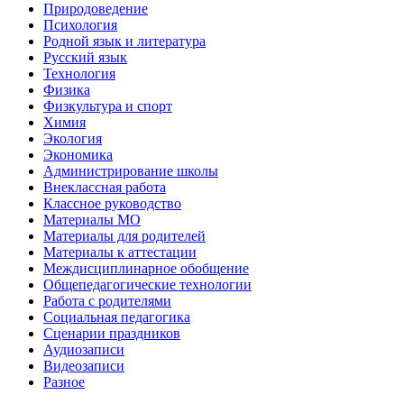
Природоведение
Психология
Родной язык и литература
Русский язык
Технология
Физика
Физкультура и спорт
Химия
Экология
Экономика
Администрирование школы
Внеклассная работа
Классное руководство
Материалы МО
Материалы для родителей
Материалы к аттестации
Междисциплинарное обобщение
Общепедагогические технологии
Работа с родителями
Социальная педагогика
Сценарии праздников
Аудиозаписи
Видеозаписи
Разное