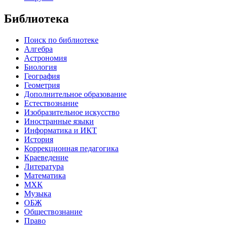
Библиотека
Поиск по библиотеке
Алгебра
Астрономия
Биология
География
Геометрия
Дополнительное образование
Естествознание
Изобразительное искусство
Иностранные языки
Информатика и ИКТ
История
Коррекционная педагогика
Краеведение
Литература
Математика
МХК
Музыка
ОБЖ
Обществознание
Право