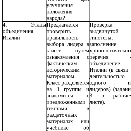
улучшения
положения
народа?
4. Этапы
Предлагается
Проверка
объединения
проверить
выдвинутой
Италии
правильность
гипотезы,
выбора лидера в
заполнение
классе путем
хронологическог
ознакомления с
перечня 
фактическим
объединение
историческим
Италии (в связи 
материалом.
деятельностью
Класс разделяется
одного и
на 3 группы и
лидеров) (задани
знакомится с
3 в рабоче
предложенными
листе).
текстами в
раздаточных
материалах или
учебнике об