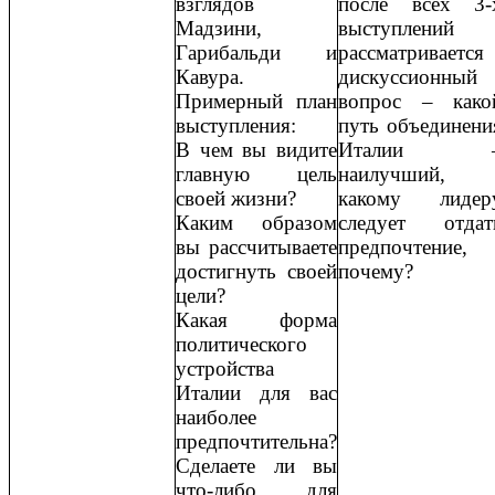
взглядов
после всех 3-
Мадзини,
выступлений
Гарибальди и
рассматривается
Кавура.
дискуссионный
Примерный план
вопрос – како
выступления:
путь объединени
В чем вы видите
Италии 
главную цель
наилучший,
своей жизни?
какому лидер
Каким образом
следует отдат
вы рассчитываете
предпочтение,
достигнуть своей
почему?
цели?
Какая форма
политического
устройства
Италии для вас
наиболее
предпочтительна?
Сделаете ли вы
что-либо для