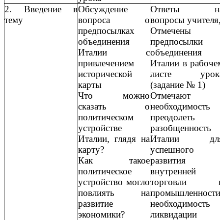
2. Введение в
Обсуждение
Ответы н
тему
вопроса о
вопросы учителя
предпосылках
Отмечены
объединения
предпосылки
Италии с
объединения
привлечением
Италии в рабоче
исторической
листе урок
карты
(задание № 1)
Что можно
Отмечают
сказать о
необходимость
политическом
преодолеть
устройстве
разобщенность
Италии, глядя на
Италии дл
карту?
успешного
Как такое
развития
политическое
внутренней
устройство могло
торговли 
повлиять на
промышленности
развитие
необходимость
экономики?
ликвидации