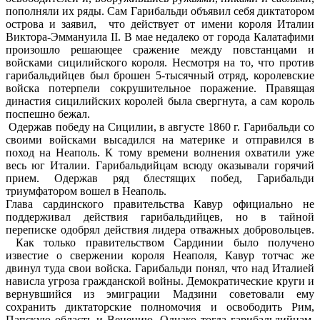
пополняли их ряды. Сам Гарибальди объявил себя диктатором
острова и заявил, что действует от имени короля Италии
Виктора-Эммануила II. В мае недалеко от города Калатафими
произошло решающее сражение между повстанцами и
войсками сицилийского короля. Несмотря на то, что против
гарибальдийцев был брошен 5-тысячный отряд, королевские
войска потерпели сокрушительное поражение. Правящая
династия сицилийских королей была свергнута, а сам король
поспешно бежал.
Одержав победу на Сицилии, в августе 1860 г. Гарибальди со
своими войсками высадился на материке и отправился в
поход на Неаполь. К тому времени волнения охватили уже
весь юг Италии. Гарибальдийцам всюду оказывали горячий
прием. Одержав ряд блестящих побед, Гарибальди
триумфатором вошел в Неаполь.
Глава сардинского правительства Кавур официально не
поддерживал действия гарибальдийцев, но в тайной
переписке одобрял действия лидера отважных добровольцев.
Как только правительством Сардинии было получено
известие о свержении короля Неаполя, Кавур тотчас же
двинул туда свои войска. Гарибальди понял, что над Италией
нависла угроза гражданской войны. Демократические круги и
вернувшийся из эмиграции Мадзини советовали ему
сохранить диктаторские полномочия и освободить Рим,
Папскую область и Венецию. Однако тогда гарибальдийцам,