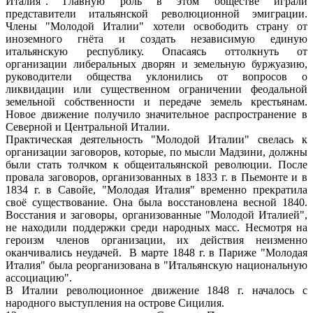
Италия". Главную роль в этом обществе играли
представители итальянской революционной эмиграции.
Члены "Молодой Италии" хотели освободить страну от
иноземного гнёта и создать независимую единую
итальянскую республику. Опасаясь оттолкнуть от
организации либеральных дворян и земельную буржуазию,
руководители общества уклонились от вопросов о
ликвидации или существенном ограничении феодальной
земельной собственности и передаче земель крестьянам.
Новое движение получило значительное распространение в
Северной и Центральной Италии.
Практическая деятельность "Молодой Италии" свелась к
организации заговоров, которые, по мысли Мадзини, должны
были стать толчком к общеитальянской революции. После
провала заговоров, организованных в 1833 г. в Пьемонте и в
1834 г. в Савойе, "Молодая Италия" временно прекратила
своё существование. Она была восстановлена весной 1840.
Восстания и заговоры, организованные "Молодой Италией",
не находили поддержки среди народных масс. Несмотря на
героизм членов организации, их действия неизменно
оканчивались неудачей. В марте 1848 г. в Париже "Молодая
Италия" была реорганизована в "Итальянскую национальную
ассоциацию".
В Италии революционное движение 1848 г. началось с
народного выступления на острове Сицилия.