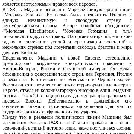
является неотъемлемым правом всех народов.
В 1831 г. Мадзини основал в Марселе тайную организацию
"Молодая Италия". Ее целью было превратить Италию в
единую, независимую и свободную страну с
республиканским строем. Вскоре подобные объединения
("Молодая Швейцария", "Молодая Германия" и т.п.)
появились и в других странах. Их организаторы видели свою
задачу в сплочении усилий и организации восстаний в
нескольких странах под лозунгами свободы, братства и мира
для всей Европы.
Представление Мадзини о новой Европе, естественно,
предполагало разрушение монархического правления в
Австро-Венгрии, России и Османской империи. Он желал
объединения в федерации таких стран, как Германия, Италия
и земли от Балтийского до Эгейского и Черного морей.
России он хотел компенсировать ее территориальные потери в
Европе, отведя ей колонизаторскую миссию в Азии. Мадзини
полагал, что в 20 в. национализм должен распространиться за
пределы Европы. Действительно, в дальнейшем его
сочинения служили источником вдохновения для многих
лидеров азиатских и африканских государств.
Между тем в реальной политической жизни Мадзини был
идеалистом. Когда в 1848 г. по Италии прокатились волны
революций, великий патриот решил даже поступиться своими
республиканскими убеждениями, ожидая, что это приведет к