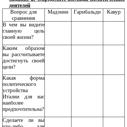
деятелей
Вопрос для
Мадзини
Гарибальди
Кавур
сравнения
В чем вы видите
главную цель
своей жизни?
Каким образом
вы рассчитываете
достигнуть своей
цели?
Какая форма
политического
устройства
Италии для вас
наиболее
предпочтительна?
Сделаете ли вы
что-либо для