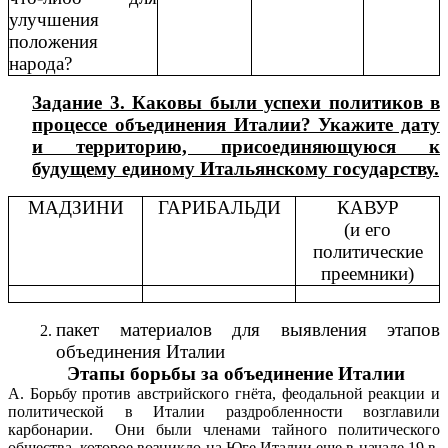
улучшения
положения
народа?
Задание 3. Каковы были успехи политиков в
процессе объединения Италии? Укажите дату
и территорию, присоединяющуюся к
будущему единому Итальянскому государству.
МАДЗИНИ
ГАРИБАЛЬДИ
КАВУР
(и его
политические
преемники)
пакет материалов для выявления этапов
объединения Италии
Этапы борьбы за объединение Италии
А. Борьбу против австрийского гнёта, феодальной реакции и
политической в Италии раздробленности возглавили
карбонарии. Они были членами тайного политического
общества, которое возникло на Юге Италии еще в начале 19 в.