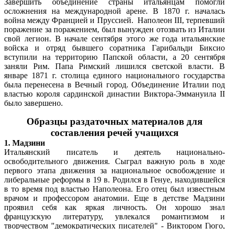
Завершить объединение страны итальянцам помогли
осложнения на международной арене. В 1870 г. началась
война между Францией и Пруссией. Наполеон III, терпевший
поражение за поражением, был вынужден отозвать из Италии
свой легион. В начале сентября этого же года итальянские
войска и отряд бывшего соратника Гарибальди Биксио
вступили на территорию Папской области, а 20 сентября
заняли Рим. Папа Римский лишился светской власти. В
январе 1871 г. столица единого национального государства
была перенесена в Вечный город. Объединение Италии под
властью короля сардинской династии Виктора-Эммануила II
было завершено.
Образцы раздаточных материалов для
составления речей учащихся
1. Мадзини
Итальянский писатель и деятель национально-
освободительного движения. Сыграл важную роль в ходе
первого этапа движения за национальное освобождение и
либеральные реформы в 19 в. Родился в Генуе, находившейся
в то время под властью Наполеона. Его отец был известным
врачом и профессором анатомии. Еще в детстве Мадзини
проявил себя как яркая личность. Он хорошо знал
французскую литературу, увлекался романтизмом и
творчеством "демократических писателей" - Виктором Гюго,