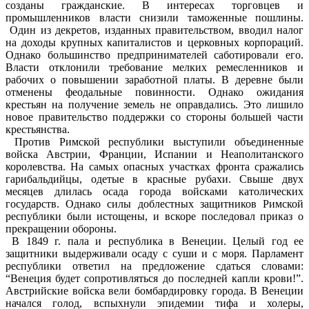
созданы гражданские. В интересах торговцев и
промышленников власти снизили таможенные пошлины.
Один из декретов, изданных правительством, вводил налог
на доходы крупных капиталистов и церковных корпораций.
Однако большинство предпринимателей саботировали его.
Власти отклонили требование мелких ремесленников и
рабочих о повышении заработной платы. В деревне были
отменены феодальные повинности. Однако ожидания
крестьян на получение земель не оправдались. Это лишило
новое правительство поддержки со стороны большей части
крестьянства.
Против Римской республики выступили объединенные
войска Австрии, Франции, Испании и Неаполитанского
королевства. На самых опасных участках фронта сражались
гарибальдийцы, одетые в красные рубахи. Свыше двух
месяцев длилась осада города войсками католических
государств. Однако силы доблестных защитников Римской
республики были истощены, и вскоре последовал приказ о
прекращении обороны.
В 1849 г. пала и республика в Венеции. Целый год ее
защитники выдерживали осаду с суши и с моря. Парламент
республики ответил на предложение сдаться словами:
“Венеция будет сопротивляться до последней капли крови!”.
Австрийские войска вели бомбардировку города. В Венеции
начался голод, вспыхнули эпидемии тифа и холеры,