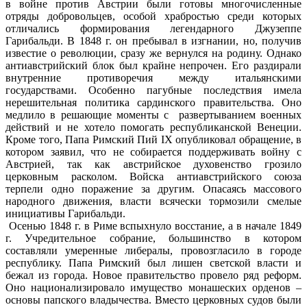
в войне против Австрии были готовы многочисленные
отряды добровольцев, особой храбростью среди которых
отличались формирования легендарного Джузеппе
Гарибальди. В 1848 г. он пребывал в изгнании, но, получив
известие о революции, сразу же вернулся на родину. Однако
антиавстрийский блок был крайне непрочен. Его раздирали
внутренние противоречия между итальянскими
государствами. Особенно пагубные последствия имела
нерешительная политика сардинского правительства. Оно
медлило в решающие моменты с развертыванием военных
действий и не хотело помогать республиканской Венеции.
Кроме того, Папа Римский Пий IX опубликовал обращение, в
котором заявил, что не собирается поддерживать войну с
Австрией, так как австрийское духовенство грозило
церковным расколом. Войска антиавстрийского союза
терпели одно поражение за другим. Опасаясь массового
народного движения, власти всячески тормозили смелые
инициативы Гарибальди.
Осенью 1848 г. в Риме вспыхнуло восстание, а в начале 1849
г. Учредительное собрание, большинство в котором
составляли умеренные либералы, провозгласило в городе
республику. Папа Римский был лишен светской власти и
бежал из города. Новое правительство провело ряд реформ.
Оно национализировало имущество монашеских орденов –
основы папского владычества. Вместо церковных судов были