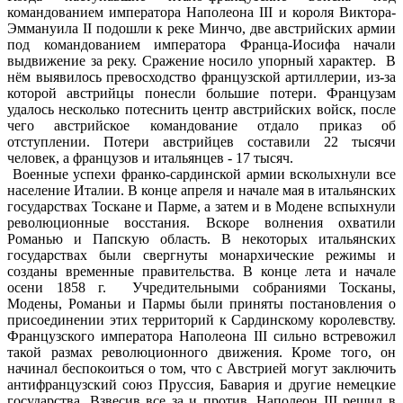
командованием императора Наполеона III и короля Виктора-
Эммануила II подошли к реке Минчо, две австрийских армии
под командованием императора Франца-Иосифа начали
выдвижение за реку. Сражение носило упорный характер. В
нём выявилось превосходство французской артиллерии, из-за
которой австрийцы понесли большие потери. Французам
удалось несколько потеснить центр австрийских войск, после
чего австрийское командование отдало приказ об
отступлении. Потери австрийцев составили 22 тысячи
человек, а французов и итальянцев - 17 тысяч.
Военные успехи франко-сардинской армии всколыхнули все
население Италии. В конце апреля и начале мая в итальянских
государствах Тоскане и Парме, а затем и в Модене вспыхнули
революционные восстания. Вскоре волнения охватили
Романью и Папскую область. В некоторых итальянских
государствах были свергнуты монархические режимы и
созданы временные правительства. В конце лета и начале
осени 1858 г. Учредительными собраниями Тосканы,
Модены, Романьи и Пармы были приняты постановления о
присоединении этих территорий к Сардинскому королевству.
Французского императора Наполеона III сильно встревожил
такой размах революционного движения. Кроме того, он
начинал беспокоиться о том, что с Австрией могут заключить
антифранцузский союз Пруссия, Бавария и другие немецкие
государства. Взвесив все за и против, Наполеон III решил в