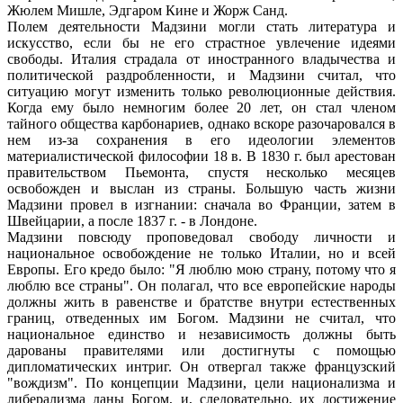
Жюлем Мишле, Эдгаром Кине и Жорж Санд.
Полем деятельности Мадзини могли стать литература и
искусство, если бы не его страстное увлечение идеями
свободы. Италия страдала от иностранного владычества и
политической раздробленности, и Мадзини считал, что
ситуацию могут изменить только революционные действия.
Когда ему было немногим более 20 лет, он стал членом
тайного общества карбонариев, однако вскоре разочаровался в
нем из-за сохранения в его идеологии элементов
материалистической философии 18 в. В 1830 г. был арестован
правительством Пьемонта, спустя несколько месяцев
освобожден и выслан из страны. Большую часть жизни
Мадзини провел в изгнании: сначала во Франции, затем в
Швейцарии, а после 1837 г. - в Лондоне.
Мадзини повсюду проповедовал свободу личности и
национальное освобождение не только Италии, но и всей
Европы. Его кредо было: "Я люблю мою страну, потому что я
люблю все страны". Он полагал, что все европейские народы
должны жить в равенстве и братстве внутри естественных
границ, отведенных им Богом. Мадзини не считал, что
национальное единство и независимость должны быть
дарованы правителями или достигнуты с помощью
дипломатических интриг. Он отвергал также французский
"вождизм". По концепции Мадзини, цели национализма и
либерализма даны Богом, и, следовательно, их достижение