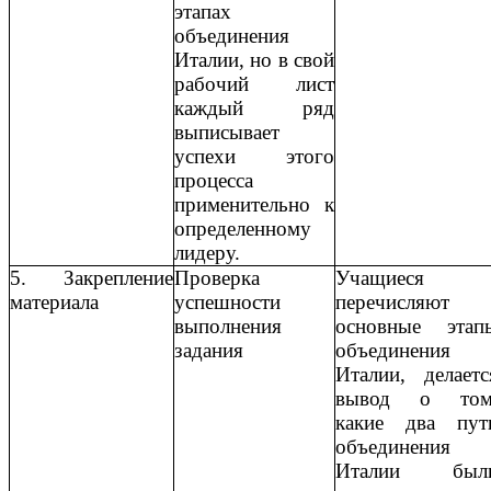
этапах
объединения
Италии, но в свой
рабочий лист
каждый ряд
выписывает
успехи этого
процесса
применительно к
определенному
лидеру.
5. Закрепление
Проверка
Учащиеся
материала
успешности
перечисляют
выполнения
основные этап
задания
объединения
Италии, делаетс
вывод о том
какие два пут
объединения
Италии был