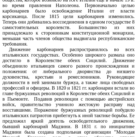
во время правления Наполеона. Первоначально целью
карбонариев было освобождение Италии от власти
корсиканца. После 1815 цели карбонариев изменились.
Теперь они добивались воссоединения в едином государстве 8
самостоятельных королевств. Большинство из них
принадлежало к сторонникам конституционной монархии,
меньшая часть членов общества выдвигала республиканские
требования.
Движение карбонариев распространилось во всех
итальянских государствах. Особенно широкого размаха оно
достигло в Королевстве обеих Сицилий. Движение
объединило итальянцев самого разного происхождения и
положения: от либерального дворянства до низшего
духовенства, крестьян и ремесленников. Руководящие
должности в ней занимали буржуа, а также лица свободных
профессий и офицеры. В 1820 и 1821 гг. карбонарии встали во
главе буржуазных революций в Королевстве обеих Сицилий и
в Пьемонте. Подавив революции с помощью австрийских
войск, правительство учинило жестокую расправу над
восставшими. Поражение буржуазных революций побудило
итальянских патриотов прибегнуть к иной тактике борьбы. Ее
предложил яркий деятель освободительного движения,
бывший карбонарий Мадзини. В 1831 г. по инициативе
Мадзини была создана подпольная организации "Молодая