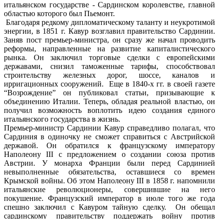
итальянском государстве - Сардинском королевстве, главной
областью которого был Пьемонт.
Благодаря редкому дипломатическому таланту и неукротимой
энергии, в 1851 г. Кавур возглавил правительство Сардинии.
Заняв пост премьер-министра, он сразу же начал проводить
реформы, направленные на развитие капиталистического
рынка. Он заключил торговые сделки с европейскими
державами, снизил таможенные тарифы, способствовал
строительству железных дорог, шоссе, каналов и
ирригационных сооружений. Еще в 1840-х гг. в своей газете
“Возрождение” он публиковал статьи, призывающие к
объединению Италии. Теперь, обладая реальной властью, он
получил возможность воплотить идею создания единого
итальянского государства в жизнь.
Премьер-министр Сардинии Кавур справедливо полагал, что
Сардиния в одиночку не сможет справиться с Австрийской
державой. Он обратился к французскому императору
Наполеону III с предложением о создании союза против
Австрии. У монарха Франции были перед Сардинией
невыполненные обязательства, оставшиеся со времен
Крымской войны. Об этом Наполеону III в 1858 г. напомнили
итальянские революционеры, совершившие на него
покушение. Французский император в июле того же года
спешно заключил с Кавуром тайную сделку. Он обещал
сардинскому правительству поддержать войну против