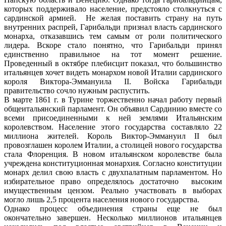
которых поддерживало население, предстояло столкнуться с
сардинской армией. Не желая поставить страну на путь
внутренних распрей, Гарибальди признал власть сардинского
монарха, отказавшись тем самым от роли политического
лидера. Вскоре стало понятно, что Гарибальди принял
единственно правильное на тот момент решение.
Проведенный в октябре плебисцит показал, что большинство
итальянцев хочет видеть монархом новой Италии сардинского
короля Виктора-Эммануила II. Войска Гарибальди
правительство сочло нужным распустить.
В марте 1861 г. в Турине торжественно начал работу первый
общеитальянский парламент. Он объявил Сардинию вместе со
всеми присоединенными к ней землями Итальянским
королевством. Население этого государства составляло 22
миллиона жителей. Король Виктор-Эммануил II был
провозглашен королем Италии, а столицей нового государства
стала Флоренция. В новом итальянском королевстве была
учреждена конституционная монархия. Согласно конституции
монарх делил свою власть с двухпалатным парламентом. Но
избирательное право определялось достаточно высоким
имущественным цензом. Реально участвовать в выборах
могло лишь 2,5 процента населения нового государства.
Однако процесс объединения страны еще не был
окончательно завершен. Несколько миллионов итальянцев