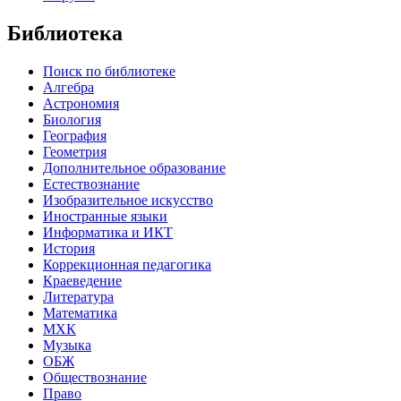
Библиотека
Поиск по библиотеке
Алгебра
Астрономия
Биология
География
Геометрия
Дополнительное образование
Естествознание
Изобразительное искусство
Иностранные языки
Информатика и ИКТ
История
Коррекционная педагогика
Краеведение
Литература
Математика
МХК
Музыка
ОБЖ
Обществознание
Право