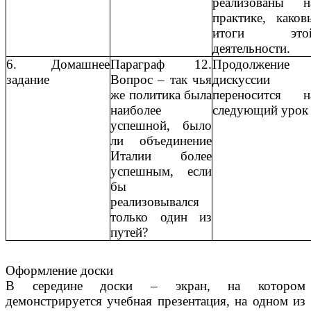
реализованы н
практике, каков
итоги это
деятельности.
6. Домашнее
Параграф 12.
Продолжение
задание
Вопрос – так чья
дискуссии
же политика была
переносится н
наиболее
следующий урок
успешной, было
ли объединение
Италии более
успешным, если
бы
реализовывался
только один из
путей?
Оформление доски
В середине доски – экран, на котором
демонстрируется учебная презентация, на одном из