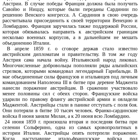
Австрии. В случае победы Франция должна была получить
Савойю и Ниццу, которые были переданы Сардинии по
решению Венского конгресса. А Сардиния в свою очередь
рассчитывала присоединить к своей территории Венецию и
Ломбардию. Франция заручилась также поддержкой России,
которая обязывалась направить к австрийским границам
несколько военных корпусов, а в дальнейшем не мешать
объединению Италии.
В апреле 1859 г. о сговоре держав стало известно
австрийским дипломатам и правительству. В том же году
Австрия сама начала войну. Итальянский народ ликовал.
Многочисленные добровольцы пополняли ряды альпийских
стрелков, которыми командовал легендарный Гарибальди. В
мае объединенные силы французов и итальянцев под личным
командованием Наполеона III в битве при деревне Маджента
нанесли поражение австрийцам. В сражении участвовало
менее половины сил с обеих сторон. Французские войска
ударили по правому флангу австрийской армии и овладели
Маджентой. Австрийцы стали в панике отступать с поля боя.
Они потеряли в битве 10 тысяч человек. Франко-сардинские
войска 8 июня заняли Милан, а к 20 июня всю Ломбардию.
24 июня 1859 г. произошла вторая и последняя битва при
селении Сольферино, одна из самых кровопролитных в
истории Италии. Австрийцы опять потерпели поражение.
Когда наступавшие итало-французские войска под