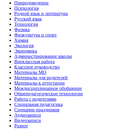
Природоведение
Психология
Родной язык и литература
Русский язык
Технология
Физика
Физкультура и спорт
Химия
Экология
Экономика
Администрирование школы
Внеклассная работа
Классное руководство
Материалы МО
Материалы для родителей
Материалы к аттестации
Междисциплинарное обобщение
Общепедагогические технологии
Работа с родителями
Социальная педагогика
Сценарии праздников
Аудиозаписи
Видеозаписи
Разное