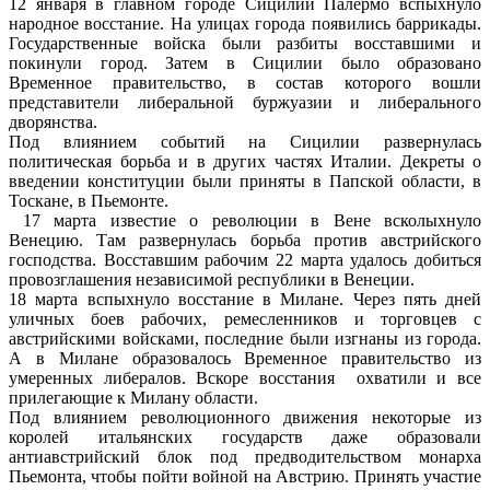
12 января в главном городе Сицилии Палермо вспыхнуло
народное восстание. На улицах города появились баррикады.
Государственные войска были разбиты восставшими и
покинули город. Затем в Сицилии было образовано
Временное правительство, в состав которого вошли
представители либеральной буржуазии и либерального
дворянства.
Под влиянием событий на Сицилии развернулась
политическая борьба и в других частях Италии. Декреты о
введении конституции были приняты в Папской области, в
Тоскане, в Пьемонте.
17 марта известие о революции в Вене всколыхнуло
Венецию. Там развернулась борьба против австрийского
господства. Восставшим рабочим 22 марта удалось добиться
провозглашения независимой республики в Венеции.
18 марта вспыхнуло восстание в Милане. Через пять дней
уличных боев рабочих, ремесленников и торговцев с
австрийскими войсками, последние были изгнаны из города.
А в Милане образовалось Временное правительство из
умеренных либералов. Вскоре восстания охватили и все
прилегающие к Милану области.
Под влиянием революционного движения некоторые из
королей итальянских государств даже образовали
антиавстрийский блок под предводительством монарха
Пьемонта, чтобы пойти войной на Австрию. Принять участие