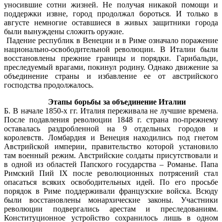
уносившие сотни жизней. Не получая никакой помощи и
поддержки извне, город продолжал бороться. И только в
августе немногие оставшиеся в живых защитники города
были вынуждены сложить оружие.
Падение республик в Венеции и в Риме означало поражение
национально-освободительной революции. В Италии были
восстановлены прежние границы и порядки. Гарибальди,
преследуемый врагами, покинул родину. Однако движение за
объединение страны и избавление ее от австрийского
господства продолжалось.
Этапы борьбы за объединение Италии
Б. В начале 1850-х гг. Италия переживала не лучшие времена.
После подавления революции 1848 г. страна по-прежнему
оставалась раздробленной на 9 отдельных городов и
королевств. Ломбардия и Венеция находились под гнетом
Австрийской империи, правительство которой установило
там военный режим. Австрийские солдаты присутствовали и
в одной из областей Папского государства – Романье. Папа
Римский Пий IX после революционных потрясений стал
опасаться всяких освободительных идей. По его просьбе
порядок в Риме поддерживали французские войска. Всюду
были восстановлены монархические законы. Участники
революции подвергались арестам и преследованиям.
Конституционное устройство сохранилось лишь в одном