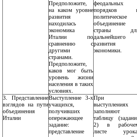
Предположите,
феодальных
на каком уровне
порядков 
развития
политическое
находилась
объединение
экономика
страны дл
Италии по
дальнейшего
сравнению с
развития
другими
экономики.
странами.
Предположите,
каков мог быть
уровень жизни
населения в таких
условиях.
3. Представление
Выступление 3-х
При
взглядов на пути
учащихся,
выступлениях
объединения
получивших
заполняют
Италии
опережающее
таблицу (задани
задание:
2) в рабоче
представление
листе урока