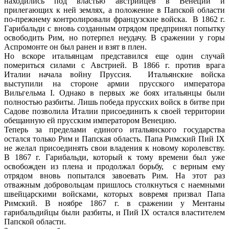
находились под властью австрийцев в Венеции и
прилегающих к ней землях, а положение в Папской области
по-прежнему контролировали французские войска. В 1862 г.
Гарибальди с вновь созданным отрядом предпринял попытку
освободить Рим, но потерпел неудачу. В сражении у горы
Аспромонте он был ранен и взят в плен.
Но вскоре итальянцам представился еще один случай
помериться силами с Австрией. В 1866 г. против врага
Италии начала войну Пруссия. Итальянские войска
выступили на стороне армии прусского императора
Вильгельма I. Однако в первых же боях итальянцы были
полностью разбиты. Лишь победа прусских войск в битве при
Садове позволила Италии присоединить к своей территории
обещанную ей прусским императором Венецию.
Теперь за пределами единого итальянского государства
остался только Рим и Папская область. Папа Римский Пий IX
не желал присоединять свои владения к новому королевству.
В 1867 г. Гарибальди, который к тому времени был уже
освобожден из плена и продолжал борьбу, с верным ему
отрядом вновь попытался завоевать Рим. На этот раз
отважным добровольцам пришлось столкнуться с наемными
швейцарскими войсками, которых вовремя призвал Папа
Римский. В ноябре 1867 г. в сражении у Ментаны
гарибальдийцы были разбиты, и Пий IX остался властителем
Папской области.