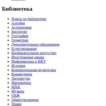
Библиотека
Поиск по библиотеке
Алгебра
Астрономия
Биология
География
Геометрия
Дополнительное образование
Естествознание
Изобразительное искусство
Иностранные языки
Информатика и ИКТ
История
Коррекционная педагогика
Краеведение
Литература
Математика
МХК
Музыка
ОБЖ
Обществознание
Право