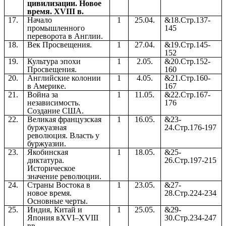
цивилизации. Новое
время. XVIII в.
17.
Начало
1
25.04.
&18.Стр.137-
промышленного
145
переворота в Англии.
18.
Век Просвещения.
1
27.04.
&19.Стр.145-
152
19.
Культура эпохи
1
2.05.
&20.Стр.152-
Просвещения.
160
20.
Английские колонии
1
4.05.
&21.Стр.160-
в Америке.
167
21.
Война за
1
11.05.
&22.Стр.167-
независимость.
176
Создание США.
22.
Великая французская
1
16.05.
&23-
буржуазная
24.Стр.176-197
революция. Власть у
буржуазии.
23.
Якобинская
1
18.05.
&25-
диктатура.
26.Стр.197-215
Историческое
значение революции.
24.
Страны Востока в
1
23.05.
&27-
новое время.
28.Стр.224-234
Основные черты.
25.
Индия, Китай и
1
25.05.
&29-
Япония вXVI–XVIII
30.Стр.234-247
вв.