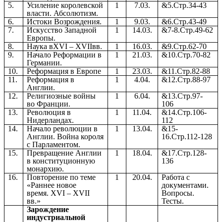
5.
Усиление королевской
1
7.03.
&5.Стр.34-43
власти. Абсолютизм.
6.
Истоки Возрождения.
1
9.03.
&6.Стр.43-49
7.
Искусство Западной
1
14.03.
&7-8.Стр.49-62
Европы.
8.
Наука вXVI – XVIIвв.
1
16.03.
&9.Стр.62-70
9.
Начало Реформации в
1
21.03.
&10.Стр.70-82
Германии.
10.
Реформация в Европе
1
23.03.
&11.Стр.82-88
11.
Реформация в
1
4.04.
&12.Стр.88-97
Англии.
12.
Религиозные войны
1
6.04.
&13.Стр.97-
во Франции.
106
13.
Революция в
1
11.04.
&14.Стр.106-
Нидерландах.
112
14.
Начало революции в
1
13.04.
&15-
Англии. Война короля
16.Стр.112-128
с Парламентом.
15.
Превращение Англии
1
18.04.
&17.Стр.128-
в конституционную
136
монархию.
16.
Повторение по теме
1
20.04.
Работа с
«Раннее новое
документами.
время. XVI – XVII
Вопросы.
вв.»
Тесты.
Зарождение
индустриальной