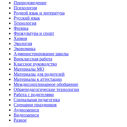
Природоведение
Психология
Родной язык и литература
Русский язык
Технология
Физика
Физкультура и спорт
Химия
Экология
Экономика
Администрирование школы
Внеклассная работа
Классное руководство
Материалы МО
Материалы для родителей
Материалы к аттестации
Междисциплинарное обобщение
Общепедагогические технологии
Работа с родителями
Социальная педагогика
Сценарии праздников
Аудиозаписи
Видеозаписи
Разное