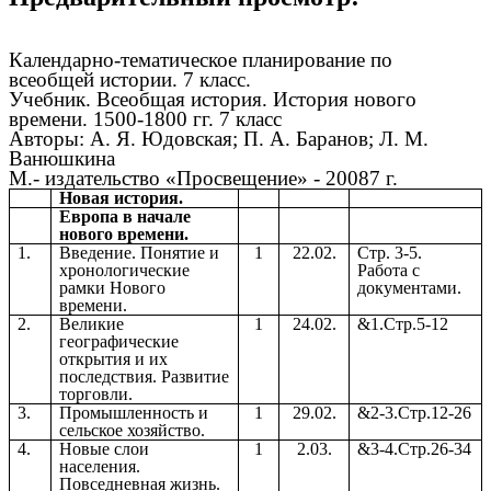
Календарно-тематическое планирование по
всеобщей истории. 7 класс.
Учебник. Всеобщая история. История нового
времени. 1500-1800 гг. 7 класс
Авторы: А. Я. Юдовская; П. А. Баранов; Л. М.
Ванюшкина
М.- издательство «Просвещение» - 20087 г.
Новая история.
Европа в начале
нового времени.
1.
Введение. Понятие и
1
22.02.
Стр. 3-5.
хронологические
Работа с
рамки Нового
документами.
времени.
2.
Великие
1
24.02.
&1.Стр.5-12
географические
открытия и их
последствия. Развитие
торговли.
3.
Промышленность и
1
29.02.
&2-3.Стр.12-26
сельское хозяйство.
4.
Новые слои
1
2.03.
&3-4.Стр.26-34
населения.
Повседневная жизнь.