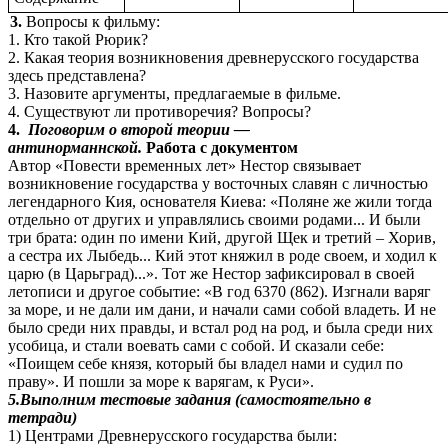
3.
Вопросы к фильму:
1. Кто такой Рюрик?
2. Какая теория возникновения древнерусского государства
здесь представлена?
3. Назовите аргументы, предлагаемые в фильме.
4. Существуют ли противоречия? Вопросы?
4.
Поговорим о второй теории —
антинорманнской.
Работа с документом
Автор «Повести временных лет» Нестор связывает
возникновение государства у восточных славян с личностью
легендарного Кия, основателя Киева: «Поляне же жили тогда
отдельно от других и управлялись своими родами... И были
три брата: один по имени Кий, другой Щек и третий – Хорив,
а сестра их Лыбедь... Кий этот княжил в роде своем, и ходил к
царю (в Царьград)...». Тот же Нестор зафиксировал в своей
летописи и другое событие: «В год 6370 (862). Изгнали варяг
за море, и не дали им дани, и начали сами собой владеть. И не
было среди них правды, и встал род на род, и была среди них
усобица, и стали воевать сами с собой. И сказали себе:
«Поищем себе князя, который бы владел нами и судил по
праву». И пошли за море к варягам, к Руси».
5.Выполним тестовые задания (самостоятельно в
тетради)
1) Центрами Древнерусского государства были: