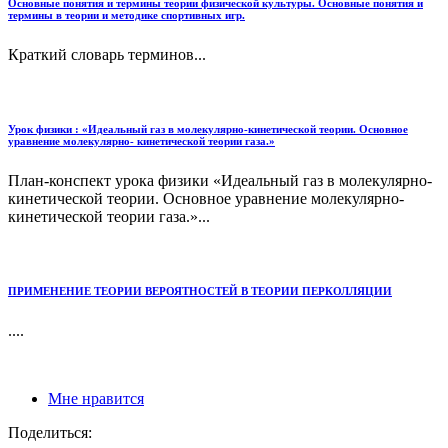
Основные понятия и термины теории физической культуры. Основные понятия и
термины в теории и методике спортивных игр.
Краткий словарь терминов...
Урок физики : «Идеальный газ в молекулярно-кинетической теории. Основное
уравнение молекулярно- кинетической теории газа.»
План-конспект урока физики «Идеальный газ в молекулярно-
кинетической теории. Основное уравнение молекулярно-
кинетической теории газа.»...
ПРИМЕНЕНИЕ ТЕОРИИ ВЕРОЯТНОСТЕЙ В ТЕОРИИ ПЕРКОЛЛЯЦИИ
....
Мне нравится
Поделиться: