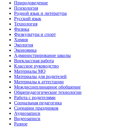
Природоведение
Психология
Родной язык и литература
Русский язык
Технология
Физика
Физкультура и спорт
Химия
Экология
Экономика
Администрирование школы
Внеклассная работа
Классное руководство
Материалы МО
Материалы для родителей
Материалы к аттестации
Междисциплинарное обобщение
Общепедагогические технологии
Работа с родителями
Социальная педагогика
Сценарии праздников
Аудиозаписи
Видеозаписи
Разное