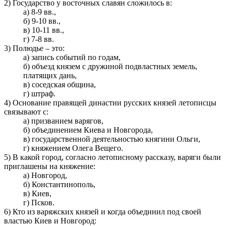
2) Государство у восточных славян сложилось в:
а) 8-9 вв.,
б) 9-10 вв.,
в) 10-11 вв.,
г) 7-8 вв.
3) Полюдье – это:
а) запись событий по годам,
б) объезд князем с дружиной подвластных земель,
платящих дань,
в) соседская община,
г) штраф.
4) Основание правящей династии русских князей летописцы
связывают с:
а) призванием варягов,
б) объединением Киева и Новгорода,
в) государственной деятельностью княгини Ольги,
г) княжением Олега Вещего.
5) В какой город, согласно летописному рассказу, варяги были
приглашены на княжение:
а) Новгород,
б) Константинополь,
в) Киев,
г) Псков.
6) Кто из варяжских князей и когда объединил под своей
властью Киев и Новгород: