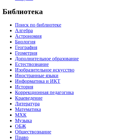
Библиотека
Поиск по библиотеке
Алгебра
Астрономия
Биология
География
Геометрия
Дополнительное образование
Естествознание
Изобразительное искусство
Иностранные языки
Информатика и ИКТ
История
Коррекционная педагогика
Краеведение
Литература
Математика
МХК
Музыка
ОБЖ
Обществознание
Право