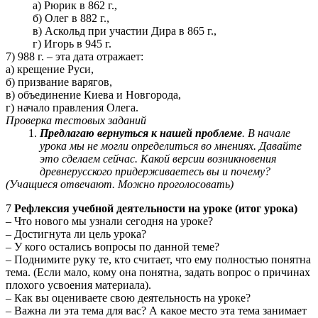
а) Рюрик в 862 г.,
б) Олег в 882 г.,
в) Аскольд при участии Дира в 865 г.,
г) Игорь в 945 г.
7) 988 г. – эта дата отражает:
а) крещение Руси,
б) призвание варягов,
в) объединение Киева и Новгорода,
г) начало правления Олега.
Проверка тестовых заданий
Предлагаю вернуться к нашей проблеме
. В начале
урока мы не могли определиться во мнениях. Давайте
это сделаем сейчас. Какой версии возникновения
древнерусского придерживаетесь вы и почему?
(Учащиеся отвечают. Можно проголосовать)
7
Рефлексия учебной деятельности на уроке (итог урока)
– Что нового мы узнали сегодня на уроке?
– Достигнута ли цель урока?
– У кого остались вопросы по данной теме?
– Поднимите руку те, кто считает, что ему полностью понятна
тема. (Если мало, кому она понятна, задать вопрос о причинах
плохого усвоения материала).
– Как вы оцениваете свою деятельность на уроке?
– Важна ли эта тема для вас? А какое место эта тема занимает