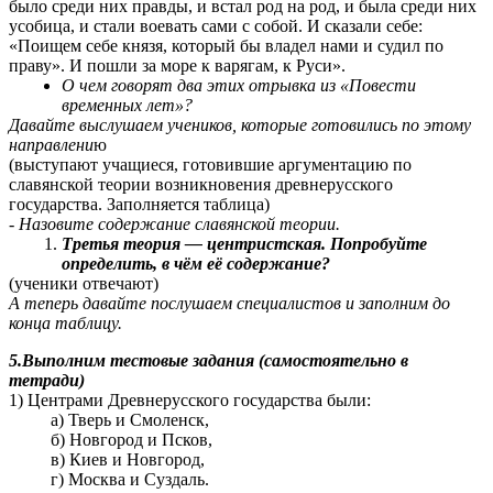
было среди них правды, и встал род на род, и была среди них
усобица, и стали воевать сами с собой. И сказали себе:
«Поищем себе князя, который бы владел нами и судил по
праву». И пошли за море к варягам, к Руси».
О чем говорят два этих отрывка из «Повести
временных лет»?
Давайте выслушаем учеников, которые готовились по этому
направлени
ю
(выступают учащиеся, готовившие аргументацию по
славянской теории возникновения древнерусского
государства. Заполняется таблица)
- Назовите содержание славянской теории.
Третья теория — центристская. Попробуйте
определить, в чём её содержание?
(ученики отвечают)
А теперь давайте послушаем специалистов и заполним до
конца таблицу.
5.Выполним тестовые задания (самостоятельно в
тетради)
1) Центрами Древнерусского государства были:
а) Тверь и Смоленск,
б) Новгород и Псков,
в) Киев и Новгород,
г) Москва и Суздаль.