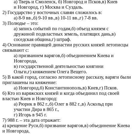
а) Тверь и Смоленск, б) Новгород и Псков,в) Киев
и Новгород, г) Москва и Суздаль.
2) Государство у восточных славян сложилось в:
а) 8-9 вв.,б) 9-10 вв.,в) 10-11 вв.,г) 7-8 вв.
3) Полюдье – это:
а) запись событий по годам,б) объезд князем с
дружиной подвластных земель, платящих дань,в)
соседская община,г) штраф.
4) Основание правящей династии русских князей летописцы
связывают с:
а) призванием варягов,б) объединением Киева и
Новгорода,
в) государственной деятельностью княгини
Ольги,г) княжением Олега Вещего.
5) В какой город, согласно летописному рассказу, варяги были
приглашены на княжение:
а) Новгород,б) Константинополь,в) Киев,г) Псков.
6) Кто из варяжских князей и когда объединил под своей
властью Киев и Новгород:
а) Рюрик в 862 г.,б) Олег в 882 г.,в) Аскольд при
участии Дира в 865 г.,
г) Игорь в 945 г.
7) 988 г. – эта дата отражает:
а) крещение Руси,б) призвание варягов,в) объединение Киева
и Новгорода,