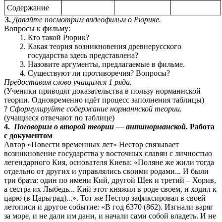
Содержание
3.
Давайте посмотрим видеофильм о Рюрике.
Вопросы к фильму:
Кто такой Рюрик?
Какая теория возникновения древнерусского
государства здесь представлена?
Назовите аргументы, предлагаемые в фильме.
Существуют ли противоречия? Вопросы?
Предоставим слово учащимся 1 ряда.
(Ученики приводят доказательства в пользу норманнской
теории. Одновременно идёт процесс заполнения таблицы)
?
Сформулируйте содержание норманнской теории.
(учащиеся отвечают по таблице)
4.
Поговорим о второй теории — антинорманской.
Работа
с документом
Автор «Повести временных лет» Нестор связывает
возникновение государства у восточных славян с личностью
легендарного Кия, основателя Киева: «Поляне же жили тогда
отдельно от других и управлялись своими родами... И были
три брата: один по имени Кий, другой Щек и третий – Хорив,
а сестра их Лыбедь... Кий этот княжил в роде своем, и ходил к
царю (в Царьград)...». Тот же Нестор зафиксировал в своей
летописи и другое событие: «В год 6370 (862). Изгнали варяг
за море, и не дали им дани, и начали сами собой владеть. И не