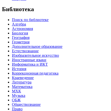
Библиотека
Поиск по библиотеке
Алгебра
Астрономия
Биология
География
Геометрия
Дополнительное образование
Естествознание
Изобразительное искусство
Иностранные языки
Информатика и ИКТ
История
Коррекционная педагогика
Краеведение
Литература
Математика
МХК
Музыка
ОБЖ
Обществознание
Право