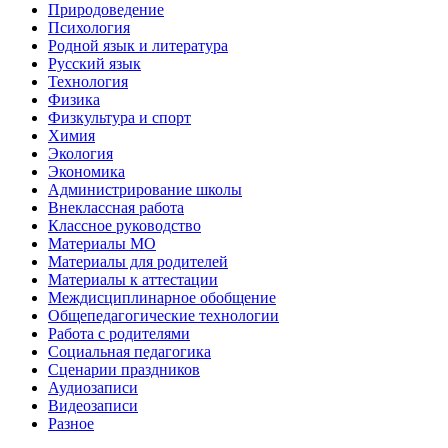
Природоведение
Психология
Родной язык и литература
Русский язык
Технология
Физика
Физкультура и спорт
Химия
Экология
Экономика
Администрирование школы
Внеклассная работа
Классное руководство
Материалы МО
Материалы для родителей
Материалы к аттестации
Междисциплинарное обобщение
Общепедагогические технологии
Работа с родителями
Социальная педагогика
Сценарии праздников
Аудиозаписи
Видеозаписи
Разное