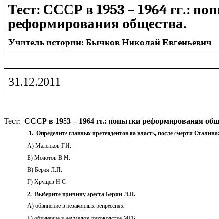
Тест: СССР в 1953 – 1964 гг.: по
реформирования общества.
Учитель истории: Бычков Николай Евгеньевич
31.12.2011
Тест:
СССР в 1953 – 1964 гг.: попытки реформирования общ
1. Определите главных претендентов на власть, после смерти Сталина
А) Маленков Г.И.
Б) Молотов В.М.
В) Берия Л.П.
Г) Хрущев Н.С.
2. Выберите причину ареста Берии Л.П.
А) обвинение в незаконных репрессиях
Б) обвинение в неумелом руководстве МГБ