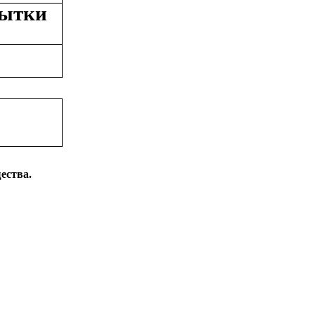
пытки
ества.
: