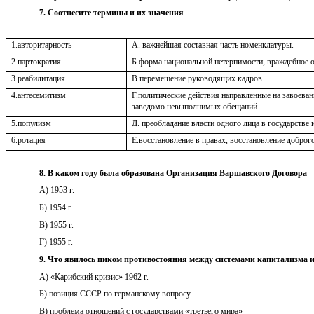
7. Соотнесите термины и их значения
1.авторитарность
А. важнейшая составная часть номенклатуры.
2.партократия
Б.форма национальной нетерпимости, враждебное 
3.реабилитация
В.перемещение руководящих кадров
4.антесемитизм
Г.политические действия направленные на завоева
заведомо невыполнимых обещаний
5.популизм
Д. преобладание власти одного лица в государстве 
6.ротация
Е.восстановление в правах, восстановление доброг
8. В каком году была образована Организация Варшавского Договора
А) 1953 г.
Б) 1954 г.
В) 1955 г.
Г) 1955 г.
9. Что явилось пиком противостояния между системами капитализма 
А) «Карибский кризис» 1962 г.
Б) позиция СССР по германскому вопросу
В) проблема отношений с государствами «третьего мира»