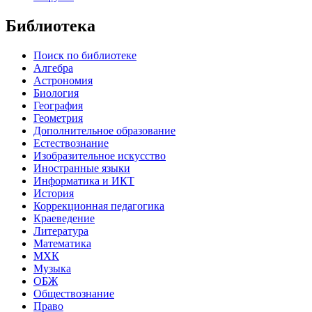
Библиотека
Поиск по библиотеке
Алгебра
Астрономия
Биология
География
Геометрия
Дополнительное образование
Естествознание
Изобразительное искусство
Иностранные языки
Информатика и ИКТ
История
Коррекционная педагогика
Краеведение
Литература
Математика
МХК
Музыка
ОБЖ
Обществознание
Право