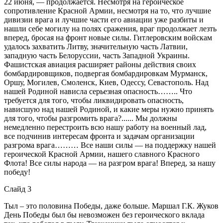
22 июня, — продолжается. Несмотря на героическое
сопротивление Красной Армии, несмотря на то, что лучшие
дивизии врага и лучшие части его авиации уже разбиты и
нашли себе могилу на полях сражения, враг продолжает лезть
вперед, бросая на фронт новые силы. Гитлеровским войскам
удалось захватить Литву, значительную часть Латвии,
западную часть Белоруссии, часть Западной Украины.
Фашистская авиация расширяет районы действия своих
бомбардировщиков, подвергая бомбардировкам Мурманск,
Оршу, Могилев, Смоленск, Киев, Одессу, Севастополь. Над
нашей Родиной нависла серьезная опасность…….. Что
требуется для того, чтобы ликвидировать опасность,
нависшую над нашей Родиной, и какие меры нужно принять
для того, чтобы разгромить врага?...... Мы должны
немедленно перестроить всю нашу работу на военный лад,
все подчинив интересам фронта и задачам организации
разгрома врага……… Все наши силы — на поддержку нашей
героической Красной Армии, нашего славного Красного
Флота! Все силы народа — на разгром врага! Вперед, за нашу
победу!
Слайд 3
Тыл – это половина Победы, даже больше. Маршал Г.К. Жуков
День Победы был бы невозможен без героического вклада