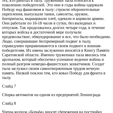
тех, кто работал в тылу. Труженики тыла относятся к
поколению победителей. Это они в годы войны одержали
Победу над фашизмом в тылу: строили оборонительные
укрепления, выпускали танки, самолеты, оружие,
боеприпасы, выращивали хлеб, одевали и кормили армию.
Они работали по 16-18 часов в сутки, без выходных и
отпусков. Так продолжалось долгих четыре года, в течение
которых войска в достаточной мере получали
продовольствие, обмундирование и все, что было необходимо.
Люди, совершившие беспримерный подвиг в тылу,
справедливо приравниваются в своем подвиге к воинам-
победителям. Их имена заслуженно вносятся в Книгу Памяти
Саратовской области. Именно труженики тыла явились тем
арсеналом, который обеспечил успешное ведение войны и
полный разгром немецко-фашистских захватчиков. Солдат
тыла заслужил своим самоотверженным трудом вечную
память. Низкий поклон тем, кто ковал Победу для фронта в
тылу.
Слайд 7
Сборка автоматов на одном из предприятий Ленинграда
Слайд 8
Члены колхоза «Борьба» вносят сбережения на постройку