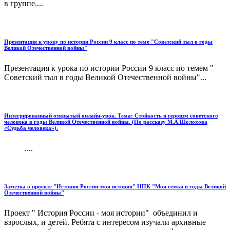
в группе....
Презентация к уроку по истории России 9 класс по теме "Советский тыл в годы
Великой Отечественной войны"
Презентация к урока по истории России 9 класс по темем "
Советский тыл в годы Великой Отечественной войны"...
Интегрированный открытый онлайн-урок. Тема: Стойкость и героизм советского
человека в годы Великой Отечественной войны. (По рассказу М.А.Шолохова
«Судьба человека»).
....
Заметка о проекте "История России-моя история" НПК "Моя семья в годы Великой
Отечественной войны"
Проект " История России - моя истории" объединил и
взрослых, и детей. Ребята с интересом изучали архивные