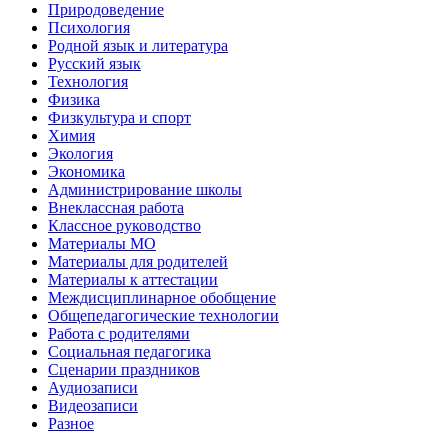
Природоведение
Психология
Родной язык и литература
Русский язык
Технология
Физика
Физкультура и спорт
Химия
Экология
Экономика
Администрирование школы
Внеклассная работа
Классное руководство
Материалы МО
Материалы для родителей
Материалы к аттестации
Междисциплинарное обобщение
Общепедагогические технологии
Работа с родителями
Социальная педагогика
Сценарии праздников
Аудиозаписи
Видеозаписи
Разное