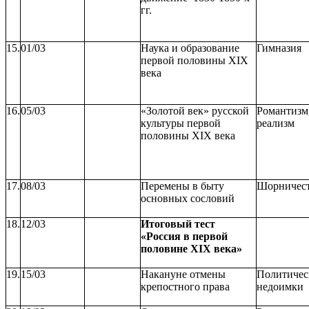
гг.
15.
01/03
Наука и образование
Гимназия
первой половины XIX
века
16.
05/03
«Золотой век» русской
Романтизм
культуры первой
реализм
половины XIX века
17.
08/03
Перемены в быту
Шорничес
основных сословий
18.
12/03
Итоговый тест
«Россия в первой
половине XIX века»
19.
15/03
Накануне отмены
Политичес
крепостного права
недоимки