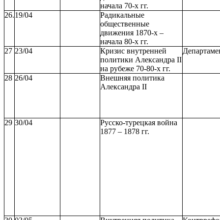
начала 70-х гг.
26.
19/04
Радикальные
общественные
движения 1870-х –
начала 80-х гг.
27
23/04
Кризис внутренней
Департамен
политики Александра II
на рубеже 70-80-х гг.
28
26/04
Внешняя политика
Александра II
29
30/04
Русско-турецкая война
1877 – 1878 гг.