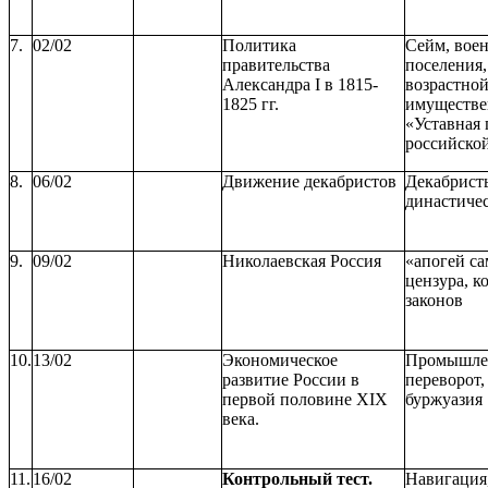
7.
02/02
Политика
Сейм, вое
правительства
поселения,
Александра I в 1815-
возрастной
1825 гг.
имуществе
«Уставная 
российско
8.
06/02
Движение декабристов
Декабрист
династиче
9.
09/02
Николаевская Россия
«апогей с
цензура, 
законов
10.
13/02
Экономическое
Промышле
развитие России в
переворот,
первой половине XIX
буржуазия
века.
11.
16/02
Контрольный тест.
Навигация