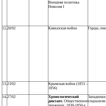
Внешняя политика
Николая I
12.
20/02
Кавказская война
Горцы, има
13.
23/02
Крымская война (1853 –
1856)
14.
27/02
Хронологический
Западники
диктант.
Общественное
социализм
движение 1830-1850-х