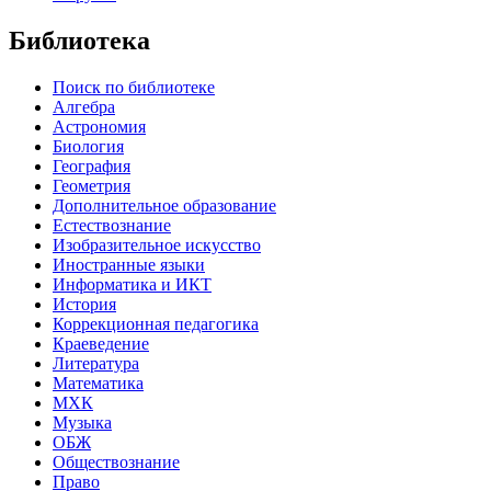
Библиотека
Поиск по библиотеке
Алгебра
Астрономия
Биология
География
Геометрия
Дополнительное образование
Естествознание
Изобразительное искусство
Иностранные языки
Информатика и ИКТ
История
Коррекционная педагогика
Краеведение
Литература
Математика
МХК
Музыка
ОБЖ
Обществознание
Право