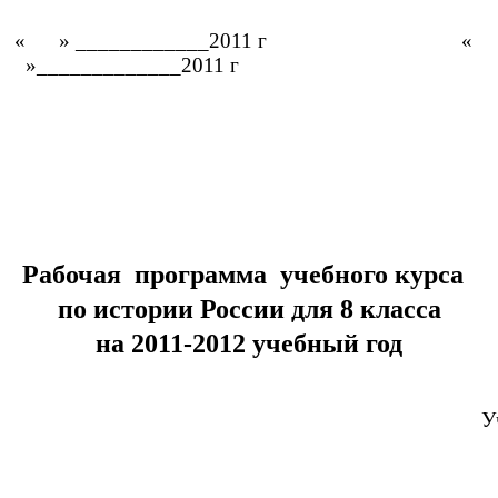
« » ____________2011 г «
»_____________2011 г
Рабочая программа учебного курса
по истории России для 8 класса
на 2011-2012 учебный год
У