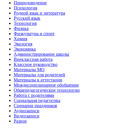
Природоведение
Психология
Родной язык и литература
Русский язык
Технология
Физика
Физкультура и спорт
Химия
Экология
Экономика
Администрирование школы
Внеклассная работа
Классное руководство
Материалы МО
Материалы для родителей
Материалы к аттестации
Междисциплинарное обобщение
Общепедагогические технологии
Работа с родителями
Социальная педагогика
Сценарии праздников
Аудиозаписи
Видеозаписи
Разное