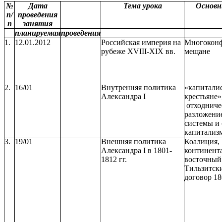
№
Дата
Тема урока
Основн
п/
проведения
п
занятия
планируемая
проведения
1.
12.01.2012
Российская империя на
Многоконф
рубеже XVIII-XIX вв.
мещане
2.
16/01
Внутренняя политика
«капитали
Александра I
крестьяне»
отходниче
разложени
системы и
капитализм
3.
19/01
Внешняя политика
Коалиция,
Александра I в 1801-
континента
1812 гг.
восточный
Тильзитск
договор 18