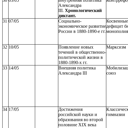
30
03/05
Внутренняя политика
Контрреф
Александра
III.
Хронологический
диктант.
31
07/05
Социально-
Косвенные
экономическое развитие
дефицит б
России в 1880-1890-е гг.
монополия
32
10/05
Появление новых
Марксизм
течений в общественно-
политической жизни в
1880-1890-х гг.
33
14/05
Внешняя политика
Мобилизац
Александра III
союз
34
17/05
Достижения
Классичес
российской науки и
гимназии
образования во второй
половине XIX века