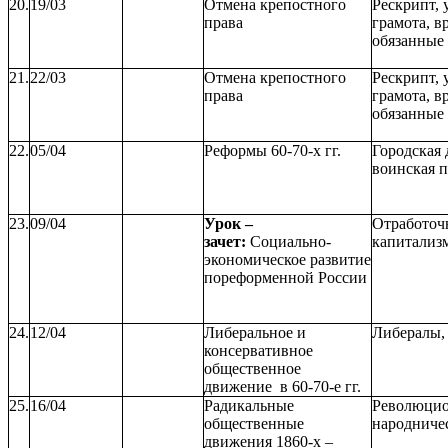
20.
19/03
Отмена крепостного
Рескрипт, 
права
грамота, в
обязанные 
21.
22/03
Отмена крепостного
Рескрипт, 
права
грамота, в
обязанные 
22.
05/04
Реформы 60-70-х гг.
Городская 
воинская 
23.
09/04
Урок –
Отработочн
зачет:
Социально-
капитализ
экономическое развитие
пореформенной России
24.
12/04
Либеральное и
Либералы,
консервативное
общественное
движение в 60-70-е гг.
25.
16/04
Радикальные
Революцио
общественные
народниче
движения 1860-х –