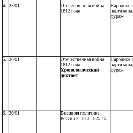
4.
23/01
Отечественная война
Народное 
1812 года
партизаны,
фураж
5.
26/01
Отечественная война
Народное 
1812 года.
партизаны,
Хронологический
фураж
диктант
6.
30/01
Внешняя политика
России в 1813-1825 гг.