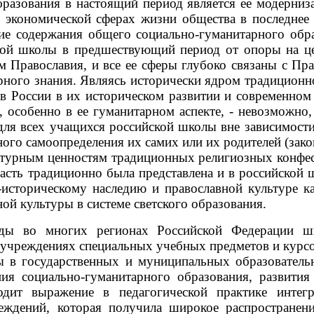
бразования в настоящий период является ее модерни
 экономической сферах жизни общества в последнее
е содержания общего социально-гуманитарного образ
тской школы в предшествующий период от опоры на ц
 Православия, и все ее сферы глубоко связаны с Пра
ного знания. Являясь исторически ядром традиционно
в России в их историческом развитии и современном 
, особенно в ее гуманитарном аспекте, - невозможно
для всех учащихся российской школы вне зависимости
ого самоопределения их самих или их родителей (зако
ным ценностям традиционных религиозных конфесси
ласть традиционно была представлена и в российской 
о-историческому наследию и православной культуре к
ой культуры в системе светского образования.
ы во многих регионах Российской Федерации шир
учреждениях специальных учебных предметов и курсо
ы в государственных и муниципальных образовател
ния социально-гуманитарного образования, развити
одит выражение в педагогической практике интег
еждений, которая получила широкое распространен