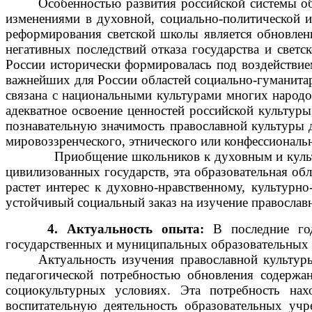
Особенностью развития российской системы о
изменениями в духовной, социально-политической и
реформирования светской школы является обновлени
негативных последствий отказа государства и све
России исторически формировалась под воздействием
важнейших для России областей социально-гуманитар
связана с национальными культурами многих народо
адекватное освоение ценностей российской культуры
познавательную значимость православной культуры 
мировоззренческого, этнического или конфессиональн
Приобщение школьников к духовным и культур
цивилизованных государств, эта образовательная об
растет интерес к духовно-нравственному, культурн
устойчивый социальный заказ на изучение православн
4. Актуальность опыта:
В последние год
государственных и муниципальных образовательных 
Актуальность изучения православной культур
педагогической потребностью обновления содержа
социокультурных условиях. Эта потребность нах
воспитательную деятельность образовательных учр