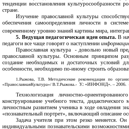
тенденции восстановления культуросообразности р
стране.
Изучение православной культуры способству
обеспечения самоопределения личности в систем
современному уровню знаний картины мира, интегра
5.
Ведущая педагогическая идея опыта.
В на
педагоги все чаще говорят о наступлении
информацио
Православная культура - довольно новый пре
православной культуры. Основным принципом разр
создание необходимых и достаточных условий дл
особенности, необходимо по-иному строить образова
1.Рыжова, Т.В. Методичсекие рекомендации по орган
У.: «ИНФОНД». – 2006. –
«ПравославнаяКультура»/ В.Т.Рыжова.-
Технологизация личностно-ориентированно
конструирование учебного текста, дидактического 
личностным развитием ученика в ходе овладения зна
«познавательный портрет», включающий описание ос
Задача учителя при этом резко меняется. Он
индивидуальными познавательскими возможностями.