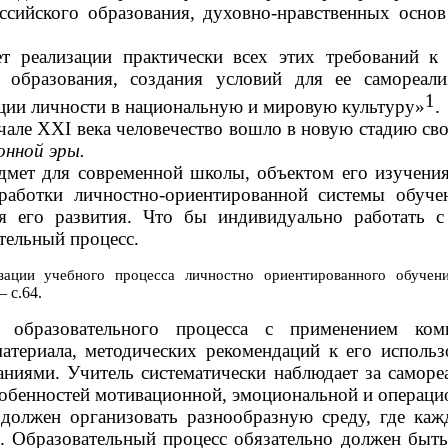
оссийского образования, духовно-нравственных осно
ет реализации практически всех этих требований к
е образования, создания условий для ее самореал
1
ции личности в национальную и мировую культуру»
.
чале XXI века человечество вошло в новую стадию сво
нной эры.
дмет для современной школы, объектом его изучения
аботки личностно-ориентированной системы обучен
я его развития. Что бы индивидуально работать с
тельный процесс.
изации учебного процесса личностно ориентированного обучен
 с.64.
го образовательного процесса с применением ком
материала, методических рекомендаций к его исполь
ниями. Учитель систематически наблюдает за саморе
обенностей мотивационной, эмоциональной и операци
 должен организовать разнообразную среду, где каж
 Образовательный процесс обязательно должен быт