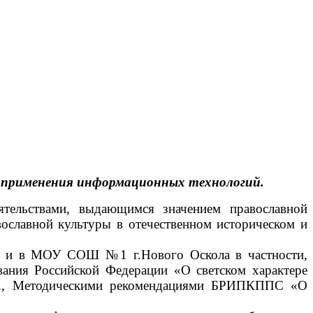
ве применения информационных технологий.
тельствами, выдающимся значением православной
вославной культуры в отечественном историческом и
ом, и в МОУ СОШ №1 г.Нового Оскола в частности,
вания Российской Федерации «О светском характере
93г., Методическими рекомендациями БРИПКППС «О