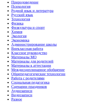
Природоведение
Психология
Родной язык и литература
Русский язык
Технология
Физика
Физкультура и спорт
Химия
Экология
Экономика
Администрирование школы
Внеклассная работа
Классное руководство
Материалы МО
Материалы для родителей
Материалы к аттестации
Междисциплинарное обобщение
Общепедагогические технологии
Работа с родителями
Социальная педагогика
Сценарии праздников
Аудиозаписи
Видеозаписи
Разное