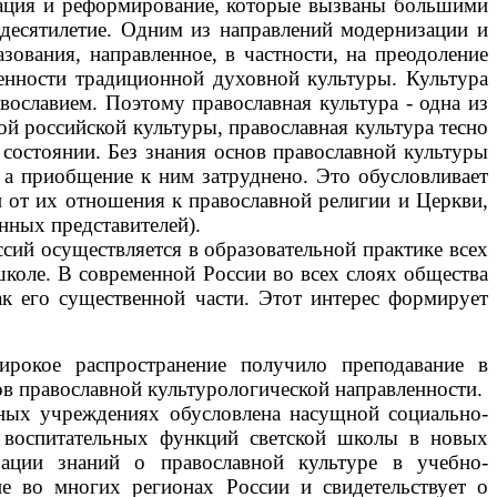
зация и реформирование, которые вызваны большими
 десятилетие. Одним из направлений модернизации и
ования, направленное, в частности, на преодоление
енности традиционной духовной культуры. Культура
вославием. Поэтому православная культура - одна из
й российской культуры, православная культура тесно
состоянии. Без знания основ православной культуры
, а приобщение к ним затруднено. Это обусловливает
 от их отношения к православной религии и Церкви,
нных представителей).
й осуществляется в образовательной практике всех
школе. В современной России во всех слоях общества
ак его существенной части. Этот интерес формирует
окое распространение получило преподавание в
в православной культурологической направленности.
ьных учреждениях обусловлена насущной социально-
я воспитательных функций светской школы в новых
рации знаний о православной культуре в учебно-
ие во многих регионах России и свидетельствует о