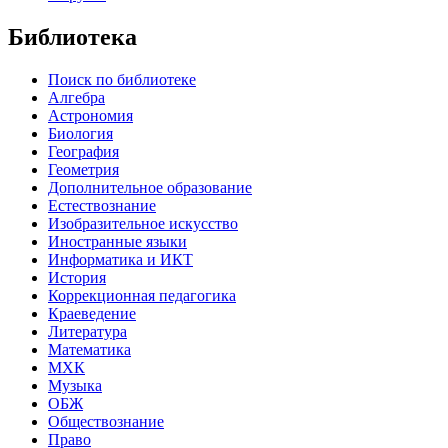
Библиотека
Поиск по библиотеке
Алгебра
Астрономия
Биология
География
Геометрия
Дополнительное образование
Естествознание
Изобразительное искусство
Иностранные языки
Информатика и ИКТ
История
Коррекционная педагогика
Краеведение
Литература
Математика
МХК
Музыка
ОБЖ
Обществознание
Право