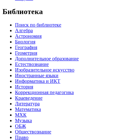
Библиотека
Поиск по библиотеке
Алгебра
Астрономия
Биология
География
Геометрия
Дополнительное образование
Естествознание
Изобразительное искусство
Иностранные языки
Информатика и ИКТ
История
Коррекционная педагогика
Краеведение
Литература
Математика
МХК
Музыка
ОБЖ
Обществознание
Право