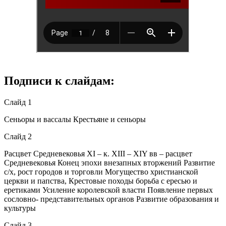
Подписи к слайдам:
Слайд 1
Сеньоры и вассалы Крестьяне и сеньоры
Слайд 2
Расцвет Средневековья XI – к. XIII – XIY вв – расцвет
Средневековья Конец эпохи внезапных вторжений Развитие
с/х, рост городов и торговли Могущество христианской
церкви и папства, Крестовые походы борьба с ересью и
еретиками Усиление королевской власти Появление первых
сословно- представительных органов Развитие образования и
культуры
Слайд 3