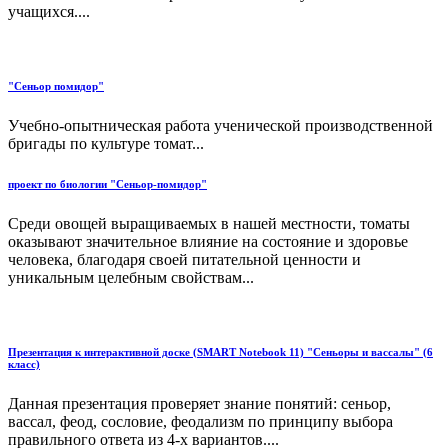
учащихся....
"Сеньор помидор"
Учебно-опытническая работа ученической производственной
бригады по культуре томат...
проект по биологии "Сеньор-помидор"
Среди овощей выращиваемых в нашей местности, томаты
оказывают значительное влияние на состояние и здоровье
человека, благодаря своей питательной ценности и
уникальным целебным свойствам...
Презентация к интерактивной доске (SMART Notebook 11) "Сеньоры и вассалы" (6
класс)
Данная презентация проверяет знание понятий: сеньор,
вассал, феод, сословие, феодализм по принципу выбора
правильного ответа из 4-х вариантов....