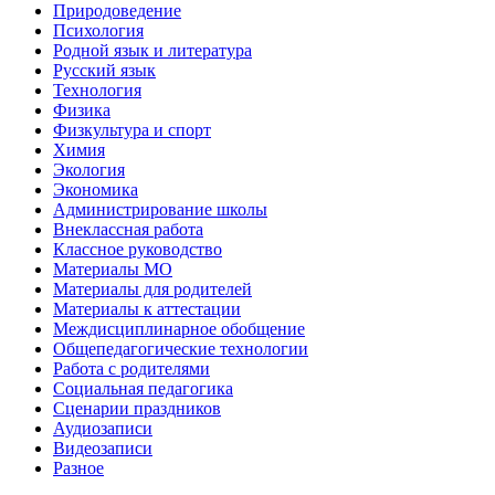
Природоведение
Психология
Родной язык и литература
Русский язык
Технология
Физика
Физкультура и спорт
Химия
Экология
Экономика
Администрирование школы
Внеклассная работа
Классное руководство
Материалы МО
Материалы для родителей
Материалы к аттестации
Междисциплинарное обобщение
Общепедагогические технологии
Работа с родителями
Социальная педагогика
Сценарии праздников
Аудиозаписи
Видеозаписи
Разное