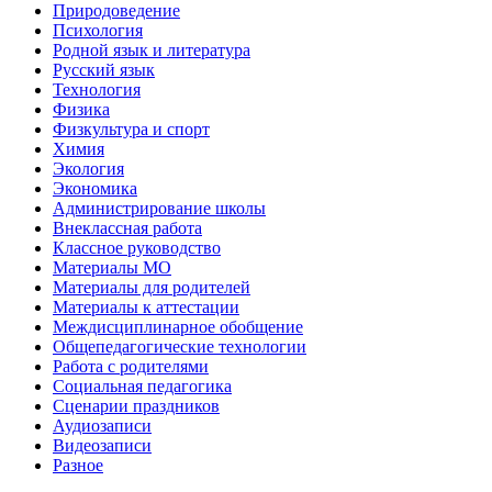
Природоведение
Психология
Родной язык и литература
Русский язык
Технология
Физика
Физкультура и спорт
Химия
Экология
Экономика
Администрирование школы
Внеклассная работа
Классное руководство
Материалы МО
Материалы для родителей
Материалы к аттестации
Междисциплинарное обобщение
Общепедагогические технологии
Работа с родителями
Социальная педагогика
Сценарии праздников
Аудиозаписи
Видеозаписи
Разное