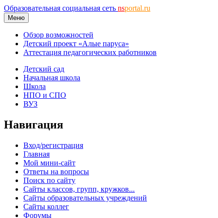
Образовательная социальная сеть
ns
portal.ru
Меню
Обзор возможностей
Детский проект «Алые паруса»
Аттестация педагогических работников
Детский сад
Начальная школа
Школа
НПО и СПО
ВУЗ
Навигация
Вход/регистрация
Главная
Мой мини-сайт
Ответы на вопросы
Поиск по сайту
Сайты классов, групп, кружков...
Сайты образовательных учреждений
Сайты коллег
Форумы