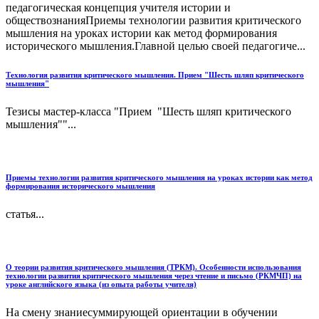
педагогическая концепция учителя истории и
обществознанияПриемы технологии развития критического
мышления на уроках истории как метод формирования
исторического мышления.Главной целью своей педагогиче...
Технология развития критического мышления. Прием "Шесть шляп критического
мышления"
Тезисы мастер-класса "Прием "Шесть шляп критического
мышления""...
Приемы технологии развития критического мышления на уроках истории как метод
формирования исторического мышления
статья...
О теории развития критического мышления (ТРКМ). Особенности использования
технологии развития критического мышления через чтение и письмо (РКМЧП) на
уроке английского языка (из опыта работы учителя)
На смену знаниесуммирующей ориентации в обучении