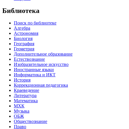
Библиотека
Поиск по библиотеке
Алгебра
Астрономия
Биология
География
Геометрия
Дополнительное образование
Естествознание
Изобразительное искусство
Иностранные языки
Информатика и ИКТ
История
Коррекционная педагогика
Краеведение
Литература
Математика
МХК
Музыка
ОБЖ
Обществознание
Право