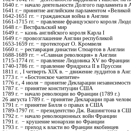
1640 г. − начало деятельности Долгого парламента 
1641 г.− принятие английским парламентом «Велико
1642-1651 гг. − гражданская война в Англии
1661-1715 гг. − правление французского короля Люд
1648 г.− Вестфальский мир
1649 г. − казнь английского короля Карла I
1649 г.− провозглашение Англии республикой
1653-1659 гг. − протекторат О. Кромвеля
1660 г. − реставрация династии Стюартов в Англии
1688-1689 гг. − «Славная революция» в Англии
1715-1774 гг. − правление Людовика XV во Франции
1740-1786 гг. − правление Фридриха II в Пруссии
1811 г. , I четверть XIX в. − движение луддитов в Ан
1773 г. − «Бостонское чаепитие»
1776 г., 4 июля − принятие Декларации независимо
1787 г. − принятие конституции США
1789 г. − начало революции во Франции (1789 г.)
26 августа 1789 г. − принятие Декларации прав челов
1791 г. − принятие Билля о правах в США
1789-1797 гг. − президентство Дж. Вашингтона в С
1792 г. − начало революционных войн Франции
1791 г. − крушение монархии во Франции
1793 г. − приход к власти во Франции якобинцев