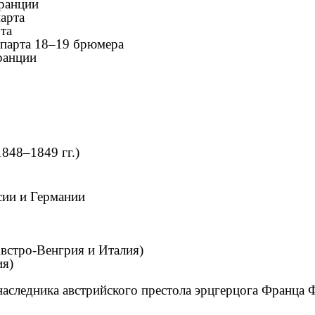
Франции
арта
та
апарта 18–19 брюмера
ранции
1848–1849 гг.)
ссии и Германии
Австро-Венгрия и Италия)
ия)
 наследника австрийского престола эрцгерцога Франца