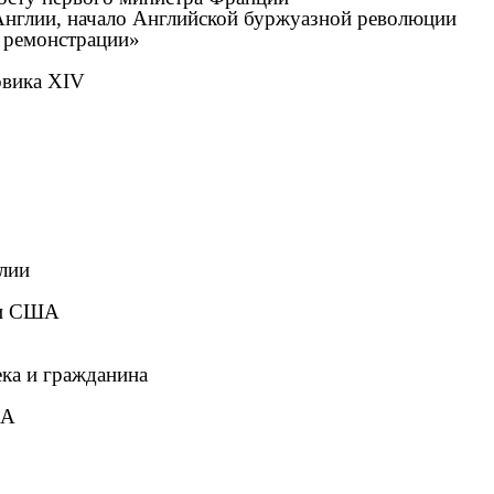
в Англии, начало Английской буржуазной революции
й ремонстрации»
овика XIV
глии
сти США
ека и гражданина
ША