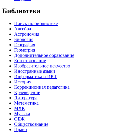
Библиотека
Поиск по библиотеке
Алгебра
Астрономия
Биология
География
Геометрия
Дополнительное образование
Естествознание
Изобразительное искусство
Иностранные языки
Информатика и ИКТ
История
Коррекционная педагогика
Краеведение
Литература
Математика
МХК
Музыка
ОБЖ
Обществознание
Право