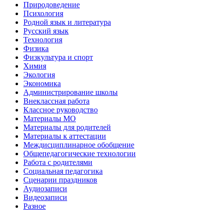
Природоведение
Психология
Родной язык и литература
Русский язык
Технология
Физика
Физкультура и спорт
Химия
Экология
Экономика
Администрирование школы
Внеклассная работа
Классное руководство
Материалы МО
Материалы для родителей
Материалы к аттестации
Междисциплинарное обобщение
Общепедагогические технологии
Работа с родителями
Социальная педагогика
Сценарии праздников
Аудиозаписи
Видеозаписи
Разное