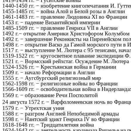
1419-1434 гг. − Гуситские войны
1440-1450 гг. − изобретение книгопечатания И. Гутт
1455-1485 гг. − война Алой и Белой розы в Англии
1461-1483 гг. − правление Людовика XI во Франции
1453 г. − падение Византийской империи
1485-1509 гг. − правление Генриха VII в Англии
1492 г.− открытие Америки Христофором Колумбом
1492 г. − завершение Реконкисты на Пиренейском по
1498 г. − открытие Васко да Гамой морского пути в
1517 г. − выступление М. Лютера с 95 тезисами, нач
1519-1522 гг. − кругосветное плавание экспедиции Ф
1521 г. − Вормсский рейхстаг. Осуждение М. Лютера
1524-1526 гг. − Крестьянская война в Германии
1509 г. − начало Реформации в Англии
1555 г. − Аугсбургский религиозный мир
1562-1598 гг. − религиозные войны во Франции
1566-1609 гг. − освободительная война в Нидерланда
1569 г. − образование Речи Посполитой
24 августа 1572 г. − Варфоломеевская ночь во Франц
1579 г. − Утрехтская уния
1588 г. − разгром Англией Непобедимой армады
1598 г. − Нантский эдикт Генриха IV во Франции
1618-1648 гг. − Тридцатилетняя война
1624-1642 гг. − деятельность кардинала Ришелье на 