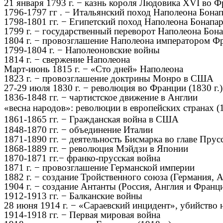
21 января 1793 г. − казнь короля Людовика XVI во 
1796-1797 гг . − Итальянский поход Наполеона Бонап
1798-1801 гг. − Египетский поход Наполеона Бонапар
1799 г. − государственный переворот Наполеона Бон
1804 г. − провозглашение Наполеона императором Ф
1799-1804 г. − Наполеоновские войны
1814 г. − свержение Наполеона
Март-июнь 1815 г. − «Сто дней» Наполеона
1823 г. − провозглашение доктрины Монро в США
27-29 июля 1830 г. − революция во Франции (1830 г.)
1836-1848 гг. − чартистское движение в Англии
«весна народов»: революции в европейских странах (
1861-1865 гг. − Гражданская война в США
1848-1870 гг. − объединение Италии
1871-1890 гг. − деятельность Бисмарка во главе Пру
1868-1889 гг. − революция Мэйдзи в Японии
1870-1871 гг.− франко-прусская война
1871 г. − провозглашение Германской империи
1882 г. − создание Тройственного союза (Германия, 
1904 г. − создание Антанты (Россия, Англия и Франц
1912-1913 гг. − Балканские войны
28 июня 1914 г. − «Сараевский инцидент», убийство
1914-1918 гг. − Первая мировая война