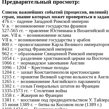
Предварительный просмотр:
Список важнейших событий (процессов, явлений)
стран, знание которых может проверяться в задани
476 г.− падение Западной Римской империи
V в. − возникновение государства франков
527-565 гг. − правление Юстиниана в Византийской 
нач. VII в. − возникновение ислама
VII в. − возникновение государства у арабов
800 г. − провозглашение Карла Великого императоро
843 г. − распад Франкской империи
962 г. − образование Священной Римской империи
1054 г. − разделение христианской церкви на Восточ
1066 г. − нормандское завоевание Англии
1096 – 1204 − Крестовые походы
1204 г. − захват Константинополя крестоносцами
1215 г. − принятие Великой хартии вольности в Англ
1265 г. − возникновение Английского парламента
1302 г. − созыв Генеральных штатов во Франции
1335-1573 гг. − Столетняя война
1358 г. − Жакерия во Франции
1381 г. − восстание под предводительством У. Тайлер
15 июня 1389 г. − битва на Косовом поле (1389 г.)