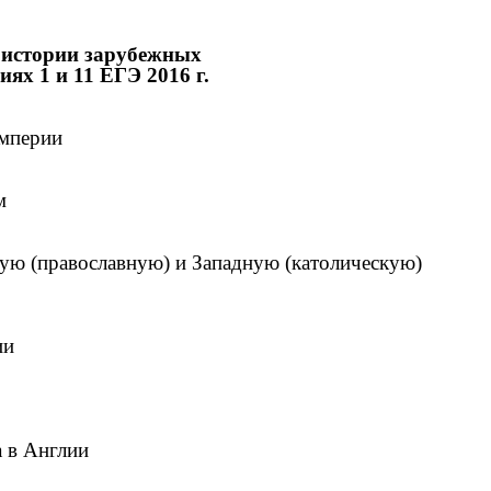
 истории зарубежных
ях 1 и 11 ЕГЭ 2016 г.
империи
м
ную (православную) и Западную (католическую)
ии
а в Англии