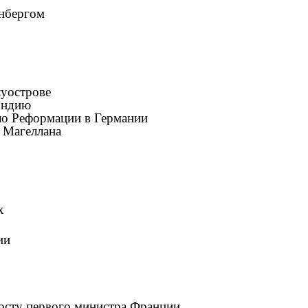
енбергом
луострове
 Индию
ало Реформации в Германии
. Магеллана
х
ии
посту первого министра Франции