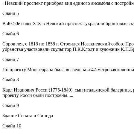
. Невский проспект приобрел вид единого ансамбля с постройк
Слайд 5
В 40-50е годы XIX в Невский проспект украсили бронзовые ск
Слайд 6
Сорок лет, с 1818 по 1858 г. Строился Исаакиевский собор. 
убранства участвовали скульптор П.К.Клодт и художник К.П.
Слайд 7
По проекту Монферрана была возведена и 47-метровая колонн
Слайд 8
Карл Иванович Росси (1775-1849), сын итальянской балерины,
проекту Росси были построены.....
Слайд 9
Здание Сената и Синода
Слайд 10