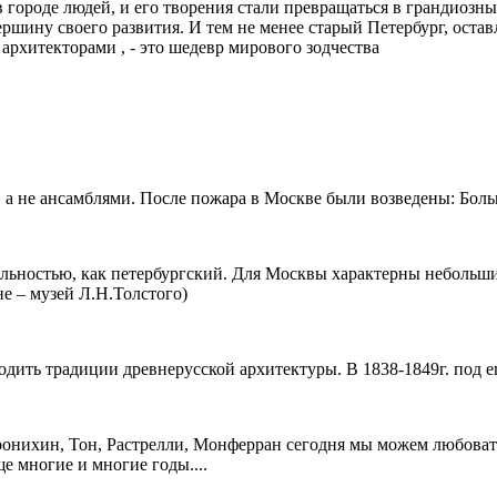
ороде людей, и его творения стали превращаться в грандиозные
ршину своего развития. И тем не менее старый Петербург, остав
хитекторами , - это шедевр мирового зодчества
а не ансамблями. После пожара в Москве были возведены: Боль
льностью, как петербургский. Для Москвы характерны небольши
е – музей Л.Н.Толстого)
одить традиции древнерусской архитектуры. В 1838-1849г. под 
оронихин, Тон, Растрелли, Монферран сегодня мы можем любоват
ще многие и многие годы....