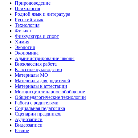
Природоведение
Психология
Родной язык и литература
Русский язык
Технология
Физика
Физкультура и спорт
Химия
Экология
Экономика
Администрирование школы
Внеклассная работа
Классное руководство
Материалы МО
Материалы для родителей
Материалы к аттестации
Междисциплинарное обобщение
Общепедагогические технологии
Работа с родителями
Социальная педагогика
Сценарии праздников
Аудиозаписи
Видеозаписи
Разное