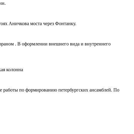
ин.
оях Аничкова моста через Фонтанку.
ерраном . В оформлении внешнего вида и внутреннего
кая колонна
щие работы по формированию петербургских ансамблей. По