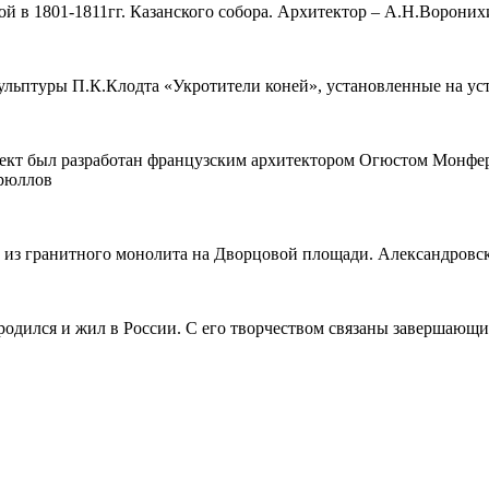
ой в 1801-1811гг. Казанского собора. Архитектор – А.Н.Вороних
ульптуры П.К.Клодта «Укротители коней», установленные на уст
Проект был разработан французским архитектором Огюстом Монф
Брюллов
а из гранитного монолита на Дворцовой площади. Александровс
 родился и жил в России. С его творчеством связаны завершаю