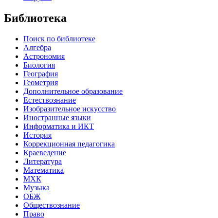
Библиотека
Поиск по библиотеке
Алгебра
Астрономия
Биология
География
Геометрия
Дополнительное образование
Естествознание
Изобразительное искусство
Иностранные языки
Информатика и ИКТ
История
Коррекционная педагогика
Краеведение
Литература
Математика
МХК
Музыка
ОБЖ
Обществознание
Право