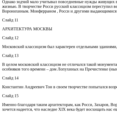
Однако зодчий мало учитывал повседневные нужды живущих в г
жизнью. В творчестве Росси русский классицизм переступил ве
Воронихиным. Монферраном , Росси и другими выдающимися ар
Слайд 11
АРХИТЕКТУРА МОСКВЫ
Слайд 12
Московский классицизм был характерен отдельными зданиями, 
Слайд 13
В целом московский классицизм не отличался такой монумента
особняков того времени – дом Лопухиных на Пречистенке (нын
Слайд 14
Константин Андреевич Тон в своем творчестве попытался возр
Слайд 15
Именно благодаря таким архитекторам, как Росси, Захаров, В
хочется надеется, что наследие XIX века будет восхищать нас е