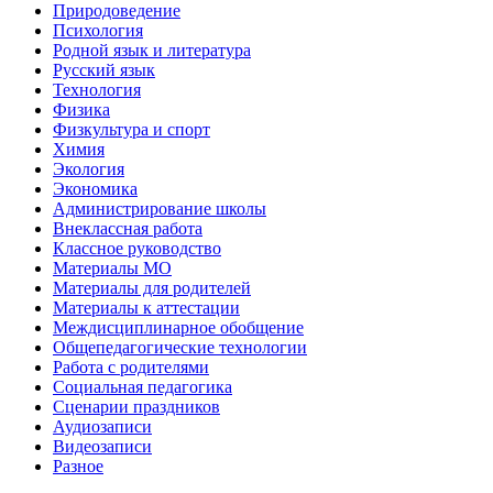
Природоведение
Психология
Родной язык и литература
Русский язык
Технология
Физика
Физкультура и спорт
Химия
Экология
Экономика
Администрирование школы
Внеклассная работа
Классное руководство
Материалы МО
Материалы для родителей
Материалы к аттестации
Междисциплинарное обобщение
Общепедагогические технологии
Работа с родителями
Социальная педагогика
Сценарии праздников
Аудиозаписи
Видеозаписи
Разное