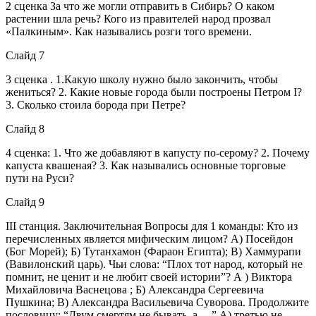
2 сценка За что же могли отправить в Сибирь? О каком
растении шла речь? Кого из правителей народ прозвал
«Палкиным». Как назывались розги того времени.
Слайд 7
3 сценка . 1.Какую школу нужно было закончить, чтобы
жениться? 2. Какие новые города были построены Петром I?
3. Сколько стоила борода при Петре?
Слайд 8
4 сценка: 1. Что же добавляют в капусту по-серому? 2. Почему
капуста квашеная? 3. Как назывались основные торговые
пути на Руси?
Слайд 9
III станция. Заключительная Вопросы для 1 команды: Кто из
перечисленных является мифическим лицом? А) Посейдон
(Бог Морей); Б) Тутанхамон (Фараон Египта); В) Хаммурапи
(Вавилонский царь). Чьи слова: “Плох тот народ, который не
помнит, не ценит и не любит своей истории”? А ) Виктора
Михайловича Васнецова ; Б) Александра Сергеевича
Пушкина; В) Александра Васильевича Суворова. Продолжите
пословицу: “Двум смертям не бывать, а …” А) третью не