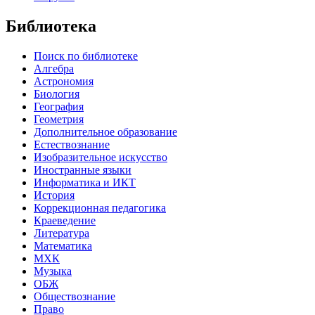
Библиотека
Поиск по библиотеке
Алгебра
Астрономия
Биология
География
Геометрия
Дополнительное образование
Естествознание
Изобразительное искусство
Иностранные языки
Информатика и ИКТ
История
Коррекционная педагогика
Краеведение
Литература
Математика
МХК
Музыка
ОБЖ
Обществознание
Право