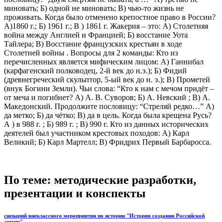
миновать; Б) одной не миновать; В) чью-то жизнь не
проживать. Когда было отменено крепостное право в России?
А)1860 г.; Б) 1961 г.; В ) 1861 г. Жакерия – это: А) Столетняя
война между Англией и Францией; Б) восстание Уота
Тайлера; В) Восстание французских крестьян в ходе
Столетней войны . Вопросы для 2 команды: Кто из
перечисленных является мифическим лицом: А) Ганнибал
(карфагенский полководец, 2-й век до н.э.); Б) Фидий
(древнегреческий скульптор, 5-ый век до н. э.); В) Прометей
(внук Богини Земли). Чьи слова: “Кто к нам с мечом придёт –
от меча и погибнет? А) А. В. Суворов; Б) А. Невский ; В) А.
Македонский. Продолжите пословицу: “Стреляй редко…” А)
да метко; Б) да чётко; В) да в цель. Когда была крещена Русь?
А ) в 988 г. ; Б) 989 г. ; В) 990 г. Кто из данных исторических
деятелей был участником крестовых походов: А) Карл
Великий; Б) Карл Мартелл; В) Фридрих Первый Барбаросса.
По теме: методические разработки,
презентации и конспекты
сценарий внеклассного мероприятия по истории "История создания Российской
армии"