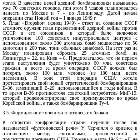
могло. В качестве целей ядерной бомбардировки назывались
уже 70 советских городов, при этом 8 ударов планировалось
нанести по Москве и 7 – по Ленинграду. Датой начала
операции стал Новый год – 1 января 1949 г.
5. План «Dropshot» (конец 1949) - ответ на создание СССР
атомного оружия: план превентивной ядерной войны против
СССР и его союзников, в который было включено
уничтожение 100 совестких индустриальных центров с
использованием около 300 атомных бомб мощностью по 50
килотонн и 200 тыс. тонн обычных авиабомб. На этот раз на
Москву планировали сбросить 25 атомных бомб, на
Ленинград – 22, на Киев – 8. Предполагалось, что на первом
этапе наступления будет уничтожено 60 млн. советских
граждан, а всего за время операции СССР должен был
потерять около 100 млн. человек (из 180 млн. всего
населения). В ходе этой операции США хотели
протестировать свой новый стратегический бомбардировщик
В-36, заменивший В-29, использовавшийся в годы войны. В
то время В-36 противостоял советский истребитель МиГ-15,
который продемонстрировал свое преимущество во время
Корейской войны, а также бомбардировщик Ту-4.
3.5. Формирование военно-политических блоков.
К открытой конфронтации страны перешли после так
называемой «фултоновской речи» У. Черчилля о кризисе в
отношениях между союзниками, произнесенной в
присутствии президента США Трумэна в марте 1946 г.: «Я не