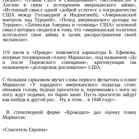
Англии в связи с истощением американского займа»,
«Истинный смысл одной «доброй услуги»( о посредничестве
США между Голландией и Индонезией), «Американский
контроль над Турцией», «Поход американского доллара на
Турцию», «Латинская Америка и «помощь» США» основной
смысл которых сводился к тому, что «американская политики
используют свои займы в целях распространения своей
экспансии».
119 июля в «Правде» появляется карикатура Б. Ефимова,
впервые посвященная «плану Маршалла», под названием «До
и после Парижского совещания», критикующая так
называемую «долларовая дипломатию» США.
С большим сарказмом звучат слова первого фельетона о плане
Маршалла: «У парадного американского подъезда стоят,
обнажив голову, бедные просители и, переминаясь с ноги на
ногу, ждут подачки, но барин занят. Пусть просители зайдут
как-нибудь в другой раз… Ну, в этом… в 1948 году».
В стихотворной форме «Крокодил» дал оценку плану
Маршалла:
«Спаситель Европы»