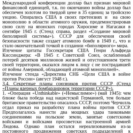
Международной конференции доллар был признан мировой
финансовой единицей, т.к. по окончанию войны доллар был
обеспечен золотом по твердой цене в 35 единиц за тройскую
унцию. Опирались США в своих претензиях и на свою
монополию в области атомного оружия, продемонстрировав
свою силу на японских городах Хиросиме и Нагасаки в
сентябре 1945 г. (Стенд справа, раздел «Создание мировой
биполярной системы»). СССР для обеспечения своей
безопасности также создает атомную бомбу в 1949 г., что и
стало окончательной точкой в создании «биполярного» мира.
Изучение цитаты Госсекретаря США Генри Альфреда
Киссинджера: «В 1945 г. Советский Союз, ослабленный
потерей десятков миллионов жизней и опустошением трети
своей территории, оказался лицом к лицу с не пострадавшей
от войны Америкой, обладающей атомной монополией».
Изучение стенда «Директива СНБ «Цели США в войне
против России» (август 1948 г.).
3.4. Секретные планы союзников против СССР (Стенд
«Планы ядерных бомбардировок территории СССР»).
1. «Операция «Unthinkable» («Немыслимое») (май 1945): чем
ближе была победа над нацистской Германией, тем больше
британское правительство опасалось СССР, поэтому Черчилль
отдал приказ на разработку плана войны против СССР.
Предполагалось нанести два мощных удара танковыми
соединениями на польские земли, занятые советскими
войсками и войсками просоветски настроенной армией
Людова. Однако план остался нереализованным из-за
постоянного продвижения советских подразделений к