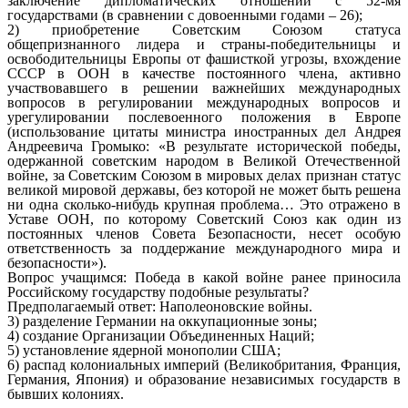
заключение дипломатических отношений с 52-мя
государствами (в сравнении с довоенными годами – 26);
2) приобретение Советским Союзом статуса
общепризнанного лидера и страны-победительницы и
освободительницы Европы от фашисткой угрозы, вхождение
СССР в ООН в качестве постоянного члена, активно
участвовавшего в решении важнейших международных
вопросов в регулировании международных вопросов и
урегулировании послевоенного положения в Европе
(использование цитаты министра иностранных дел Андрея
Андреевича Громыко: «В результате исторической победы,
одержанной советским народом в Великой Отечественной
войне, за Советским Союзом в мировых делах признан статус
великой мировой державы, без которой не может быть решена
ни одна сколько-нибудь крупная проблема… Это отражено в
Уставе ООН, по которому Советский Союз как один из
постоянных членов Совета Безопасности, несет особую
ответственность за поддержание международного мира и
безопасности»).
Вопрос учащимся: Победа в какой войне ранее приносила
Российскому государству подобные результаты?
Предполагаемый ответ: Наполеоновские войны.
3) разделение Германии на оккупационные зоны;
4) создание Организации Объединенных Наций;
5) установление ядерной монополии США;
6) распад колониальных империй (Великобритания, Франция,
Германия, Япония) и образование независимых государств в
бывших колониях.