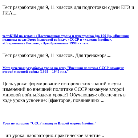
Тест разработан для 9, 11 классов для подготовки сдачи ЕГЭ и
ГИА....
тест:КИМ по темам: «Послевоенная страна и перестройка (до 1991)», «Внешняя
политика после Второй мировой войны», «ССCР в «холодной войне»,
«Современная Россия», «Преобразования 1990 - х гг.».
Тест разработан для 9, 11 классов. Для тренажора....
Методическая разработка урона на тему "Внешняя политика СССР накануне
второй мировой войны (1939 – 1945 г.г.)."
Цель урока: формирование исторических знаний о сути
изменений во внешней политике СССР накануне второй
мировой войны.Задачи урока:1.Обучающая-: обеспечить в
ходе урока усвоение:1)факторов, повлиявших ...
Урок по истории: "СССР накануне Второй мировой войны"
Тип урока: лабораторно-практическое занятие...