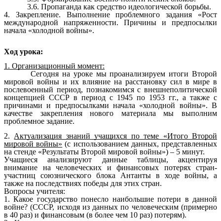
3.6. Пропаганда как средство идеологической борьбы.
4. Закрепление. Выполнение проблемного задания «Рост
международной напряженности. Причины и предпосылки
начала «холодной войны».
Ход урока:
1. Организационный момент:
Сегодня на уроке мы проанализируем итоги Второй
мировой войны и их влияние на расстановку сил в мире в
послевоенный период, познакомимся с внешнеполитической
концепцией СССР в период с 1945 по 1953 гг., а также с
причинами и предпосылками начала «холодной войны». В
качестве закрепления нового материала мы выполним
проблемное задание.
2.
Актуализация знаний учащихся по теме «Итого Второй
мировой войны»
(с использованием данных, представленных
на стенде «Результаты Второй мировой войны») – 5 минут.
Учащиеся анализируют данные таблицы, акцентируя
внимание на человеческих и финансовых потерях стран-
участниц союзнического блока Антанты в ходе войны, а
также на последствиях победы для этих стран.
Вопросы учителя:
1. Какое государство понесло наибольшие потери в данной
войне? (СССР, исходя из данных по человеческим (примерно
в 40 раз) и финансовым (в более чем 10 раз) потерям).