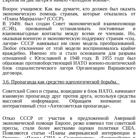
Вопрос учащимся: Как вы думаете, кто должен был оказать
экономическую помощь странам, которые отказались от
«Плана Маршалла»? (СССР).
В 1949г. был создан Совет экономической взаимопомощи
(СЭВ), призванный устанавливать постоянные и
взаимовыгодные контакты между всеми ее членами. Но,
оказывая военную и экономическую поддержку странам «соц.
лагеря» СССР навязывал им свою модель преобразований.
Любое отклонение от этой модели воспринималось крайне
враждебно. Именно это и стало основанием для разрыва
отношений с Югославией в 1948 году. В 1955 году был
образован противоборствующий НАТО военно-политический
блок социалистического лагеря Организации Варшавского
договора.
3.6. Пропаганда как средство идеологической борьбы.
Советский Союз и страны, вошедшие в блок НАТО, начинают
взаимную пропаганду друг против друга, используя средства
массовой информации. Обращаем внимание на
интерактивный стол «Антисоветская пропаганда».
Отказ СССР от участия в предложенной Америкой
экономической помощи Европе, резко изменил тон советской
прессы, стали более жесткими оценки политики США.
Появляются статьи «Планы американской интервенции в
Греции», «Планы США в Скандинавии», «Беспокойство в