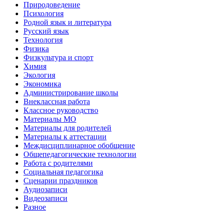
Природоведение
Психология
Родной язык и литература
Русский язык
Технология
Физика
Физкультура и спорт
Химия
Экология
Экономика
Администрирование школы
Внеклассная работа
Классное руководство
Материалы МО
Материалы для родителей
Материалы к аттестации
Междисциплинарное обобщение
Общепедагогические технологии
Работа с родителями
Социальная педагогика
Сценарии праздников
Аудиозаписи
Видеозаписи
Разное