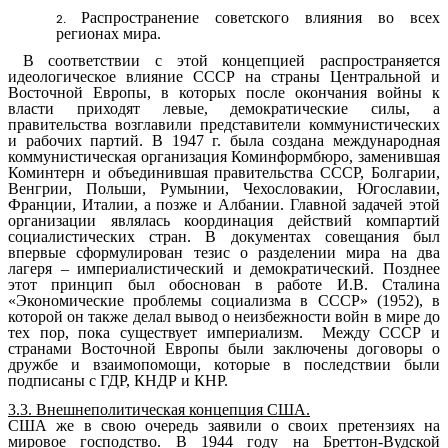
Распространение советского влияния во всех
регионах мира.
В соответствии с этой концепцией распространяется
идеологическое влияние СССР на страны Центральной и
Восточной Европы, в которых после окончания войны к
власти приходят левые, демократические силы, а
правительства возглавили представители коммунистических
и рабочих партий. В 1947 г. была создана международная
коммунистическая организация Коминформбюро, заменившая
Коминтерн и объединившая правительства СССР, Болгарии,
Венгрии, Польши, Румынии, Чехословакии, Югославии,
Франции, Италии, а позже и Албании. Главной задачей этой
организации являлась координация действий компартий
социалистических стран. В документах совещания был
впервые сформулирован тезис о разделении мира на два
лагеря – империалистический и демократический. Позднее
этот принцип был обоснован в работе И.В. Сталина
«Экономические проблемы социализма в СССР» (1952), в
которой он также делал вывод о неизбежности войн в мире до
тех пор, пока существует империализм. Между СССР и
странами Восточной Европы были заключены договоры о
дружбе и взаимопомощи, которые в последствии были
подписаны с ГДР, КНДР и КНР.
3.3. Внешнеполитическая концепция США.
США же в свою очередь заявили о своих претензиях на
мировое господство. В 1944 году на Бреттон-Вудской