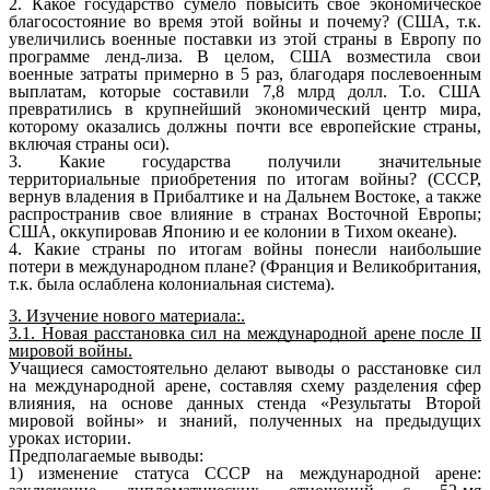
2. Какое государство сумело повысить свое экономическое
благосостояние во время этой войны и почему? (США, т.к.
увеличились военные поставки из этой страны в Европу по
программе ленд-лиза. В целом, США возместила свои
военные затраты примерно в 5 раз, благодаря послевоенным
выплатам, которые составили 7,8 млрд долл. Т.о. США
превратились в крупнейший экономический центр мира,
которому оказались должны почти все европейские страны,
включая страны оси).
3. Какие государства получили значительные
территориальные приобретения по итогам войны? (СССР,
вернув владения в Прибалтике и на Дальнем Востоке, а также
распространив свое влияние в странах Восточной Европы;
США, оккупировав Японию и ее колонии в Тихом океане).
4. Какие страны по итогам войны понесли наибольшие
потери в международном плане? (Франция и Великобритания,
т.к. была ослаблена колониальная система).
3. Изучение нового материала:.
3.1. Новая расстановка сил на международной арене после II
мировой войны.
Учащиеся самостоятельно делают выводы о расстановке сил
на международной арене, составляя схему разделения сфер
влияния, на основе данных стенда «Результаты Второй
мировой войны» и знаний, полученных на предыдущих
уроках истории.
Предполагаемые выводы:
1) изменение статуса СССР на международной арене: