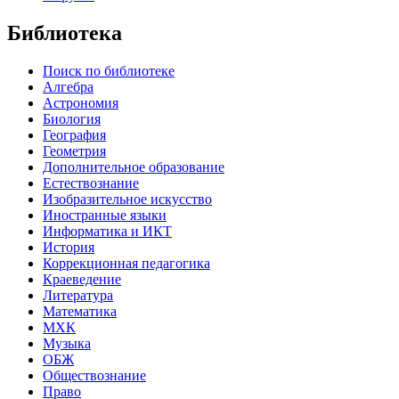
Библиотека
Поиск по библиотеке
Алгебра
Астрономия
Биология
География
Геометрия
Дополнительное образование
Естествознание
Изобразительное искусство
Иностранные языки
Информатика и ИКТ
История
Коррекционная педагогика
Краеведение
Литература
Математика
МХК
Музыка
ОБЖ
Обществознание
Право