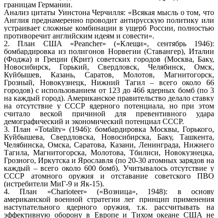
границам Германии.
Анализ цитаты Уинстона Черчилля: «Всякая мысль о том, что
Англия преднамеренно проводит антирусскую политику или
устраивает сложные комбинации в ущерб России, полностью
противоречит английским идеям и совести».
2. План США «Peancher» («Клещи», сентябрь 1946):
бомбардировка из полигонов Норвегии (Ставангер), Италии
(Фоджа) и Греции (Крит) советских городов (Москва, Баку,
Новосибирск, Горький, Свердловск, Челябинск, Омск,
Куйбышев, Казань, Саратов, Молотов, Магнитогорск,
Грозный, Новокузнецк, Нижний Тагил – всего около 66
городов) с использованием от 123 до 466 ядерных бомб (по 3
на каждый город). Американское правительство делало ставку
на отсутствие у СССР ядерного потенциала, но при этом
считало веской причиной для превентивного удара
демографический и экономический потенциал СССР.
3. План «Totality» (1946): бомбардировка Москвы, Горького,
Куйбышева, Свердловска, Новосибирска, Баку, Ташкента,
Челябинска, Омска, Саратова, Казани, Ленинграда, Нижнего
Тагила, Магнитогорска, Молотова, Тбилиси, Новокузнецка,
Грозного, Иркутска и Ярославля (по 20-30 атомных зарядов на
каждый – всего около 600 бомб). Учитывалось отсутствие у
СССР атомного оружия и отставание советского ПВО
(истребители МиГ-9 и Як-15).
4. План «Charioteer» («Возница», 1948): в основу
американской военной стратегии лег принцип применения
наступательного ядерного оружия, т.к. рассчитывать на
эффективную оборону в Европе и Тихом океане США не