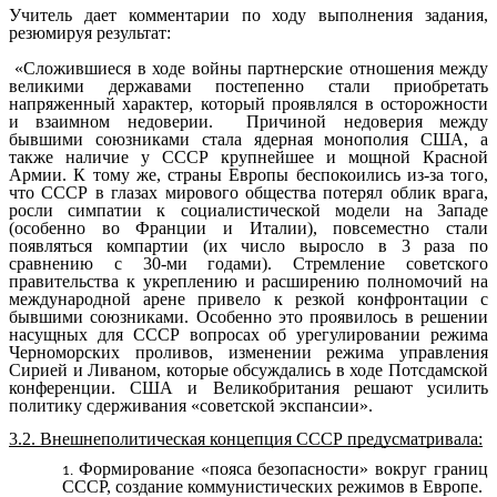
Учитель дает комментарии по ходу выполнения задания,
резюмируя результат:
«Сложившиеся в ходе войны партнерские отношения между
великими державами постепенно стали приобретать
напряженный характер, который проявлялся в осторожности
и взаимном недоверии. Причиной недоверия между
бывшими союзниками стала ядерная монополия США, а
также наличие у СССР крупнейшее и мощной Красной
Армии. К тому же, страны Европы беспокоились из-за того,
что СССР в глазах мирового общества потерял облик врага,
росли симпатии к социалистической модели на Западе
(особенно во Франции и Италии), повсеместно стали
появляться компартии (их число выросло в 3 раза по
сравнению с 30-ми годами). Стремление советского
правительства к укреплению и расширению полномочий на
международной арене привело к резкой конфронтации с
бывшими союзниками. Особенно это проявилось в решении
насущных для СССР вопросах об урегулировании режима
Черноморских проливов, изменении режима управления
Сирией и Ливаном, которые обсуждались в ходе Потсдамской
конференции. США и Великобритания решают усилить
политику сдерживания «советской экспансии».
3.2. Внешнеполитическая концепция СССР предусматривала:
Формирование «пояса безопасности» вокруг границ
СССР, создание коммунистических режимов в Европе.