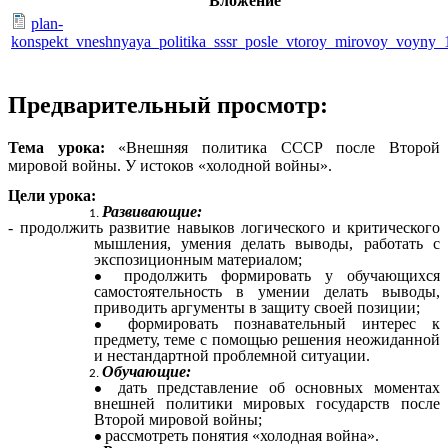
Вложение
plan-
konspekt_vneshnyaya_politika_sssr_posle_vtoroy_mirovoy_voyny_
Предварительный просмотр:
Тема урока:
«Внешняя политика СССР после Второй
мировой войны. У истоков «холодной войны».
Цели урока:
Развивающие:
- продолжить развитие навыков логического и критического
мышления, умения делать выводы, работать с
экспозиционным материалом;
продолжить формировать у обучающихся
самостоятельность в умении делать выводы,
приводить аргументы в защиту своей позиции;
формировать познавательный интерес к
предмету, теме с помощью решения неожиданной
и нестандартной проблемной ситуации.
Обучающие:
дать представление об основных моментах
внешней политики мировых государств после
Второй мировой войны;
рассмотреть понятия «холодная война».