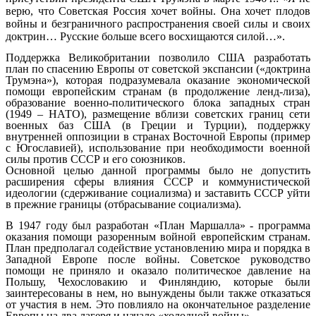
верю, что Советская Россия хочет войны. Она хочет плодов
войны и безграничного распространения своей силы и своих
доктрин… Русские больше всего восхищаются силой…».
Поддержка Великобритании позволило США разработать
план по спасению Европы от советской экспансии («доктрина
Трумэна»), которая подразумевала оказание экономической
помощи европейским странам (в продолжение ленд-лиза),
образование военно-политического блока западных стран
(1949 – НАТО), размещение вблизи советских границ сети
военных баз США (в Греции и Турции), поддержку
внутренней оппозиции в странах Восточной Европы (пример
с Югославией), использование при необходимости военной
силы против СССР и его союзников.
Основной целью данной программы было не допустить
расширения сферы влияния СССР и коммунистической
идеологии (сдерживание социализма) и заставить СССР уйти
в прежние границы (отбрасывание социализма).
В 1947 году был разработан «План Маршалла» - программа
оказания помощи разоренным войной европейским странам.
План предполагал содействие установлению мира и порядка в
Западной Европе после войны. Советское руководство
помощи не приняло и оказало политическое давление на
Польшу, Чехословакию и Финляндию, которые были
заинтересованы в нем, но вынуждены были также отказаться
от участия в нем. Это повлияло на окончательное разделение
Европы на два лагеря и начало «холодной войны».