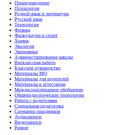
Природоведение
Психология
Родной язык и литература
Русский язык
Технология
Физика
Физкультура и спорт
Химия
Экология
Экономика
Администрирование школы
Внеклассная работа
Классное руководство
Материалы МО
Материалы для родителей
Материалы к аттестации
Междисциплинарное обобщение
Общепедагогические технологии
Работа с родителями
Социальная педагогика
Сценарии праздников
Аудиозаписи
Видеозаписи
Разное