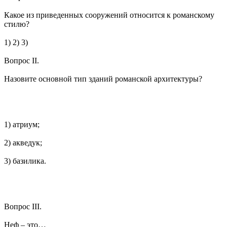
Какое из приведенных сооружений относится к романскому
стилю?
1) 2) 3)
Вопрос II.
Назовите основной тип зданий романской архитектуры?
1) атриум;
2) акведук;
3) базилика.
Вопрос III.
Неф – это…