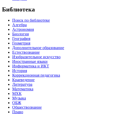
Библиотека
Поиск по библиотеке
Алгебра
Астрономия
Биология
География
Геометрия
Дополнительное образование
Естествознание
Изобразительное искусство
Иностранные языки
Информатика и ИКТ
История
Коррекционная педагогика
Краеведение
Литература
Математика
МХК
Музыка
ОБЖ
Обществознание
Право