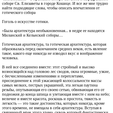
соборе Св. Елизаветы в городе Кошице. И все же мне трудно
найти подходящие слова, чтобы описать впечатления от
готического собора
Гоголь о искусстве готики.
«Была архитектура необыкновенная... в недре ее находятся
Миланский и Кельнский соборы…
Готическая архитектура, та готическая архитектура, которая
образовалась перед окончанием средних веков, есть явление
такое, какого еще никогда не изводил вкус и воображение
человека.
В ней все соединено вместе: этот стройный и высоко
возносящийся над головою лес сводов, окна огромные, узкие,
с бесчисленными изменениями и переплетами,
присоединение к этой ужасающей колоссальности массы
самых мелких, пестрых украшений, эта легкая паутина
резьбы, опутывающая его своею сетью, обвивающая его от
подножия до конца шпица и улетающая вместе с ним на небо;
величие и вместе красота, роскошь и простота, тяжесть и
легкость — это такие достоинства, которых никогда, кроме
этого времени, не вмещала в себя архитектура. Вступая в
священный мрак этого храма, сквозь который фантастически