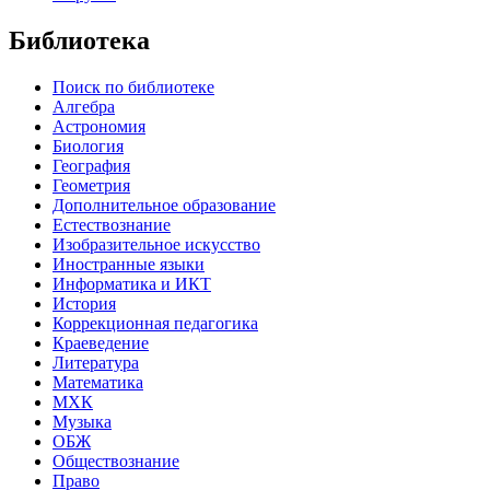
Библиотека
Поиск по библиотеке
Алгебра
Астрономия
Биология
География
Геометрия
Дополнительное образование
Естествознание
Изобразительное искусство
Иностранные языки
Информатика и ИКТ
История
Коррекционная педагогика
Краеведение
Литература
Математика
МХК
Музыка
ОБЖ
Обществознание
Право