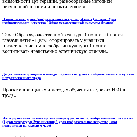
возможности арт-терапии, разнообразные методики
рисуночной терапии и практическое зн...
План-конспект урока (изобразительное искусство, 4 класс) по теме: Урок
изобразительного искусства "Образ художественной культуры Японии"
Тема: Образ художественной культуры Японии. «Япония –
глазами детей» Цель: сформировать у учащихся
представление о многообразии культуры Японии,
воспитывать нравственно-эстетическую отзывчи...
Дидактические принципы и методы обучения на уроках изобразительного искусства
и художественного труда
Проект о принципах и методах обучения на уроках ИЗО и
труда...
Интегрированная система уроков литературы, истоков, изобразительного искусства.
(1урок литература; 2урок истоки; 3 урок изобразительное искусство; итог
подводиться на классном часе)