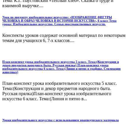
Тема: К.Г. Паустовский «Теплый хлеб». Сказка о труде и
взаимной выручке....
Урок по предмету изобразительное искусство: «ИЗОБРАЖЕНИЕ ФИГУРЫ
ЧЕЛОВЕКА И ОБРАЗ ЧЕЛОВЕКА В ИСТОРИИ ИСКУССТВА», 6 класс Тема
урока: Изобразительное искусство. Семья пространственных искусств.
Конспекты уроков содержат основной материал по некоторым
темам для учащихся 6, 7-х классов....
План-конспект урока изобразительного искусства 5 класс. Тема:(Конструкция и
декор предметов народного быта. Русская прялка) План-конспект урока
изобразительного искусства 6 класс. Тема:(Линия и пятно в графике. Стилизация
животных)
План-конспект урока изобразительного искусства 5 класс.
Тема:(Конструкция и декор предметов народного быта.
Русская прялка)План-конспект урока изобразительного
искусства 6 класс. Тема:(Линия и пятно в...
Уроки изобразительного искусства с использованием краеведческого материала