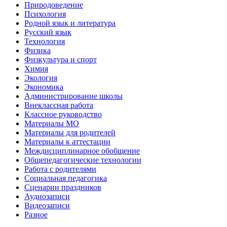
Природоведение
Психология
Родной язык и литература
Русский язык
Технология
Физика
Физкультура и спорт
Химия
Экология
Экономика
Администрирование школы
Внеклассная работа
Классное руководство
Материалы МО
Материалы для родителей
Материалы к аттестации
Междисциплинарное обобщение
Общепедагогические технологии
Работа с родителями
Социальная педагогика
Сценарии праздников
Аудиозаписи
Видеозаписи
Разное