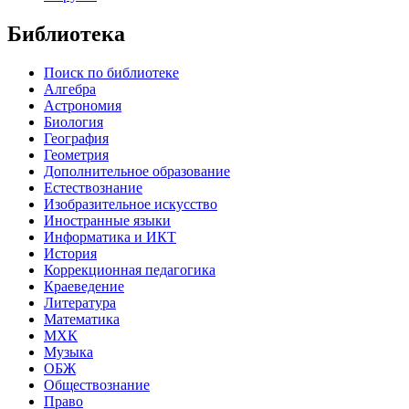
Библиотека
Поиск по библиотеке
Алгебра
Астрономия
Биология
География
Геометрия
Дополнительное образование
Естествознание
Изобразительное искусство
Иностранные языки
Информатика и ИКТ
История
Коррекционная педагогика
Краеведение
Литература
Математика
МХК
Музыка
ОБЖ
Обществознание
Право