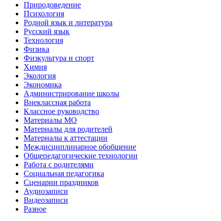
Природоведение
Психология
Родной язык и литература
Русский язык
Технология
Физика
Физкультура и спорт
Химия
Экология
Экономика
Администрирование школы
Внеклассная работа
Классное руководство
Материалы МО
Материалы для родителей
Материалы к аттестации
Междисциплинарное обобщение
Общепедагогические технологии
Работа с родителями
Социальная педагогика
Сценарии праздников
Аудиозаписи
Видеозаписи
Разное