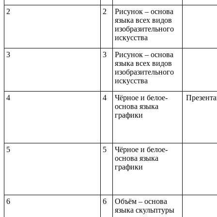
2
2
Рисунок – основа
языка всех видов
изобразительного
искусства
3
3
Рисунок – основа
языка всех видов
изобразительного
искусства
4
4
Чёрное и белое-
Презента
основа языка
графики
5
5
Чёрное и белое-
основа языка
графики
6
6
Объём – основа
языка скульптуры