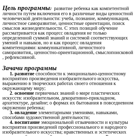
Цель программы
:
развитие ребенка как компетентной
личности путем включения его в различные виды ценностной
человеческой деятельности: учеба, познание, коммуникация,
личностное саморазвитие, ценностные ориентации, поиск
смыслов жизнедеятельности. С этих позиций обучение
рассматривается как процесс овладения не только
определенной суммой знаний и системой соответствующих
умений и навыков, но и как процесс овладения
компетенциями: коммуникативной, личностного
саморазвития,, ценностно-ориентационной, смыслопоисковой
, рефлексивной.
Зачачи программы
1. развитие
способности к эмоционально-ценностному
восприятию произведения изобразительного искусства,
выражению в творческих работах своего отношения к
окружающему миру;
2
.
освоение
первичных знаний о мире пластических
искусств: изобразительном, декоративно-прикладном,
архитектуре, дизайне; о формах их бытования в повседневном
окружении ребенка;
3.
овладение
элементарными умениями, навыками,
способами художественной деятельности;
4. воспитание
эмоциональной отзывчивости и культуры
восприятия произведений профессионального и народного
изобразительного искусства; нравственных и эстетических