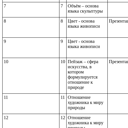
7
7
Объём – основа
языка скульптуры
8
8
Цвет - основа
Презента
языка живописи
9
9
Цвет - основа
языка живописи
10
10
Пейзаж – сфера
Презента
искусства, в
котором
формулируется
отношение к
природе
11
11
Отношение
художника к миру
природы
12
12
Отношение
художника к миру
природы.