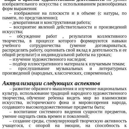
изобразительного искусства с использованием разнообразных
форм выражения:
–
изображение на плоскости и в объеме (с натуры, по
памяти, по представлению);
–
декоративная и конструктивная работа;
–
восприятие явлений действительности и произведений
искусства;
–
обсуждение работ , результатов коллективного
творчества, в процессе которого формируются навыки
учебного сотрудничества (умение договариваться,
распределять работу, оценивать свой вклад в деятельность и ее
общий результат) и индивидуальной работы на уроках;
–
изучение художественного наследия;
–
подбор иллюстративного материала к изучаемым темам;
–
прослушивание музыкальных и литературных
произведений (народных, классических, современных).
Актуали
зации следующих аспектов
– развитие образного мышления и изучение национальных
культур, использование традиций народного художественного
творчества, обучение ребенка видеть мир во взаимосвязи
искусства, исторического фона и мировоззрения народа,
создавшего высокохудожественные предметы быта;
– воспитание системного видения сущности предметов,
умение ощущать связь времен и поколений;
– создание среды, стимулирующей творческую активность
учащегося, с опорой на эмоции, на способность к