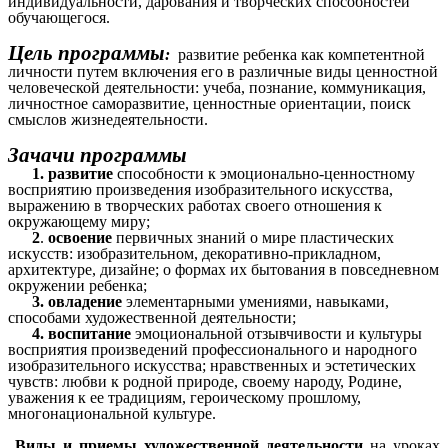
индивидуальности, дарования и творческих способностей
обучающегося.
Цель программы
:
развитие ребенка как компетентной
личности путем включения его в различные виды ценностной
человеческой деятельности: учеба, познание, коммуникация,
личностное саморазвитие, ценностные ориентации, поиск
смыслов жизнедеятельности.
Зачачи программы
1. развитие
способности к эмоционально-ценностному
восприятию произведения изобразительного искусства,
выражению в творческих работах своего отношения к
окружающему миру;
2
.
освоение
первичных знаний о мире пластических
искусств: изобразительном, декоративно-прикладном,
архитектуре, дизайне; о формах их бытования в повседневном
окружении ребенка;
3.
овладение
элементарными умениями, навыками,
способами художественной деятельности;
4. воспитание
эмоциональной отзывчивости и культуры
восприятия произведений профессионального и народного
изобразительного искусства; нравственных и эстетических
чувств: любви к родной природе, своему народу, Родине,
уважения к ее традициям, героическому прошлому,
многонациональной культуре.
Виды и приемы художественной деятельности
на уроках