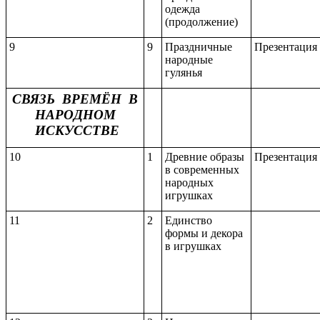
одежда
(продолжение)
9
9
Праздничные
Презентация
народные
гулянья
СВЯЗЬ ВРЕМЁН В
НАРОДНОМ
ИСКУССТВЕ
10
1
Древние образы
Презентация
в современных
народных
игрушках
11
2
Единство
формы и декора
в игрушках