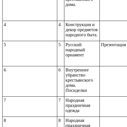
дома.
4
4
Конструкция и
декор предметов
народного быта.
5
5
Русский
Презентация
народный
орнамент
6
6
Внутреннее
убранство
крестьянского
дома.
Посиделки
7
7
Народная
праздничная
одежда
8
8
Народная
праздничная