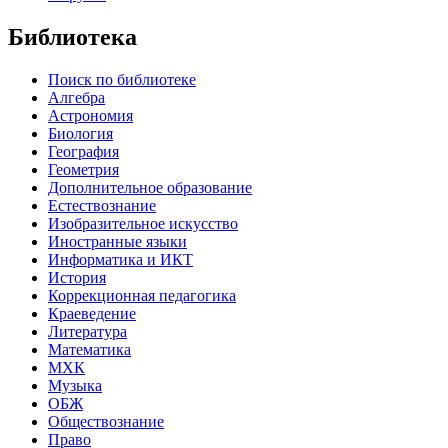
Библиотека
Поиск по библиотеке
Алгебра
Астрономия
Биология
География
Геометрия
Дополнительное образование
Естествознание
Изобразительное искусство
Иностранные языки
Информатика и ИКТ
История
Коррекционная педагогика
Краеведение
Литература
Математика
МХК
Музыка
ОБЖ
Обществознание
Право