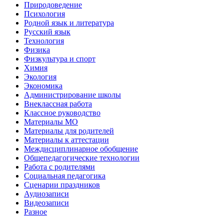
Природоведение
Психология
Родной язык и литература
Русский язык
Технология
Физика
Физкультура и спорт
Химия
Экология
Экономика
Администрирование школы
Внеклассная работа
Классное руководство
Материалы МО
Материалы для родителей
Материалы к аттестации
Междисциплинарное обобщение
Общепедагогические технологии
Работа с родителями
Социальная педагогика
Сценарии праздников
Аудиозаписи
Видеозаписи
Разное