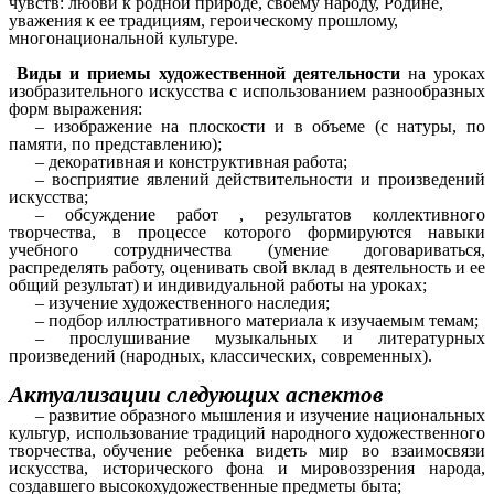
чувств: любви к родной природе, своему народу, Родине,
уважения к ее традициям, героическому прошлому,
многонациональной культуре.
Виды и приемы художественной деятельности
на уроках
изобразительного искусства с использованием разнообразных
форм выражения:
–
изображение на плоскости и в объеме (с натуры, по
памяти, по представлению);
–
декоративная и конструктивная работа;
–
восприятие явлений действительности и произведений
искусства;
–
обсуждение работ , результатов коллективного
творчества, в процессе которого формируются навыки
учебного сотрудничества (умение договариваться,
распределять работу, оценивать свой вклад в деятельность и ее
общий результат) и индивидуальной работы на уроках;
–
изучение художественного наследия;
–
подбор иллюстративного материала к изучаемым темам;
–
прослушивание музыкальных и литературных
произведений (народных, классических, современных).
Актуали
зации следующих аспектов
– развитие образного мышления и изучение национальных
культур, использование традиций народного художественного
творчества, обучение ребенка видеть мир во взаимосвязи
искусства, исторического фона и мировоззрения народа,
создавшего высокохудожественные предметы быта;