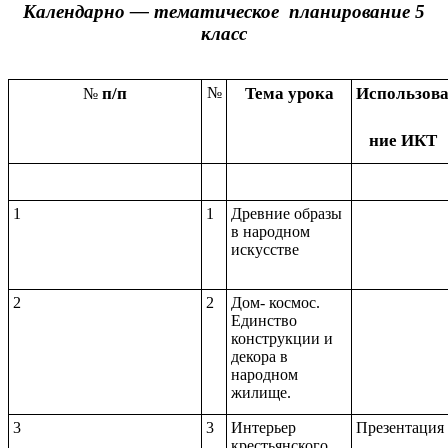
Календарно — тематическое планирование 5
класс
п/п
№
Тема урока
Использов
№
ние ИКТ
1
1
Древние образы
в народном
искусстве
2
2
Дом- космос.
Единство
конструкции и
декора в
народном
жилище.
3
3
Интерьер
Презентация
крестьянского