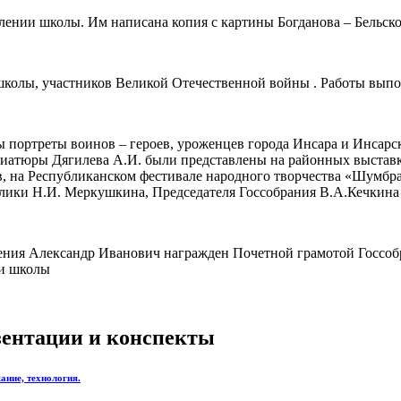
лении школы. Им написана копия с картины Богданова – Бельск
 школы, участников Великой Отечественной войны . Работы вы
 портреты воинов – героев, уроженцев города Инсара и Инсарс
иатюры Дягилева А.И. были представлены на районных выставка
, на Республиканском фестивале народного творчества «Шумбра
лики Н.И. Меркушкина, Председателя Госсобрания В.А.Кечкина 
оления Александр Иванович награжден Почетной грамотой Госс
ии школы
езентации и конспекты
ание, технология.