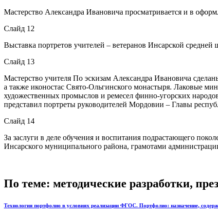
Мастерство Александра Ивановича просматривается и в оформ
Слайд 12
Выставка портретов учителей – ветеранов Инсарской средней
Слайд 13
Мастерство учителя По эскизам Александра Ивановича сделаны
а также иконостас Свято-Ольгинского монастыря. Лаковые мин
художественных промыслов и ремесел финно-угорских народов
представил портреты руководителей Мордовии – Главы респуб
Слайд 14
За заслуги в деле обучения и воспитания подрастающего пок
Инсарского муниципального района, грамотами администрац
По теме: методические разработки, пр
Технология портфолио в условиях реализации ФГОС. Портфолио: назначение, содерж