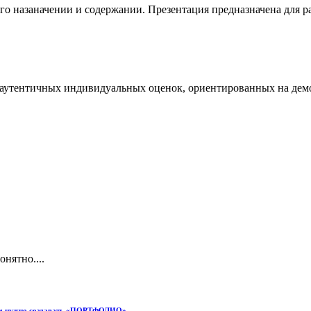
го назаначении и содержании. Презентация предназначена для р
ду аутентичных индивидуальных оценок, ориентированных на д
нятно....
чем нужно создавать «ПОРТФОЛИО»