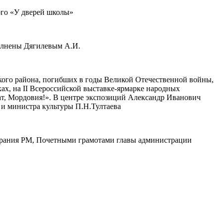
ого «У дверей школы»
полнены Дягилевым А.И.
кого района, погибших в годы Великой Отечественной войны,
х, на II Всероссийской выставке-ярмарке народных
т, Мордовия!». В центре экспозиций Александр Иванович
и министра культуры П.Н.Тултаева
обрания РМ, Почетными грамотами главы администрации