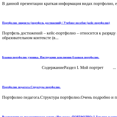
В данной презентации краткая информация видах портфолио, е
Портфолио лицеиста (портфель достижений) / Учебное пособие (кейс-портфолио)
Портфель достижений – кейс-портфолио – относится к разря
образовательном контексте (в...
Бланки портфолио ученика. Инструкции заполнения бланков портфолио.
СодержаниеРаздел I. Мой портрет ...
Портфолио педагога.Структура портфолио.
Портфолио педагога.Структура портфолио.Очень подробно и по
Выступление на педагогическом совете «Что такое «ПОРТФОЛИО»? Для чего и за