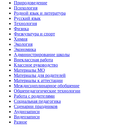
Природоведение
Психология
Родной язык и литература
Русский язык
Технология
Физика
Физкультура и спорт
Химия
Экология
Экономика
Администрирование школы
Внеклассная работа
Классное руководство
Материалы МО
Материалы для родителей
Материалы к аттестации
Междисциплинарное обобщение
Общепедагогические технологии
Работа с родителями
Социальная педагогика
Сценарии праздников
Аудиозаписи
Видеозаписи
Разное