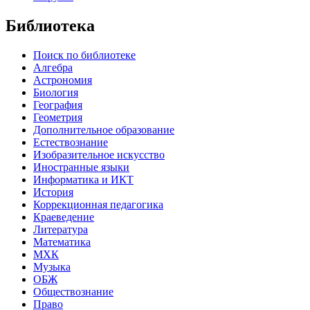
Библиотека
Поиск по библиотеке
Алгебра
Астрономия
Биология
География
Геометрия
Дополнительное образование
Естествознание
Изобразительное искусство
Иностранные языки
Информатика и ИКТ
История
Коррекционная педагогика
Краеведение
Литература
Математика
МХК
Музыка
ОБЖ
Обществознание
Право