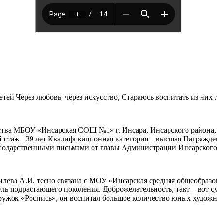
тей Через любовь, через искусство, Стараюсь воспитать из них
ства МБОУ «Инсарская СОШ №1» г. Инсара, Инсарского района,
 стаж - 39 лет Квалификационная категория – высшая Награжде
годарственными письмами от главы Администрации Инсарского
гилева А.И. тесно связана с МОУ «Инсарская средняя общеобраз
атель подрастающего поколения. Доброжелательность, такт – вот
ружок «Роспись», он воспитал большое количество юных художни