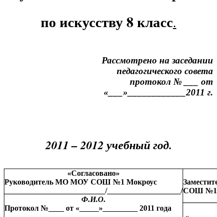
по искусству 8 класс
.
Рассмотрено на заседании
педагогического совета
протокол № ___ от
«___»____________2011 г.
2011 – 2012 учебный год.
«Согласовано»
Руководитель МО МОУ СОШ №1 Мокроус
Заместит
__________________________/___________________/
СОШ №1 
Ф.И.О.
________
Протокол №____ от «_____»_________ 2011 года
«_______