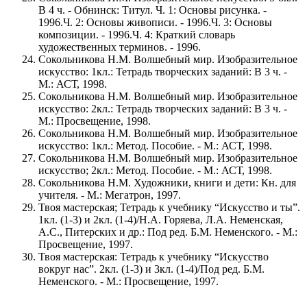
В 4 ч. - Обнинск: Титул. Ч. 1: Основы рисунка. -
1996.Ч. 2: Основы живописи. - 1996.Ч. 3: Основы
композиции. - 1996.Ч. 4: Краткий словарь
художественных терминов. - 1996.
Сокольникова Н.М. Волшебный мир. Изобразительное
искусство: 1кл.: Тетрадь творческих заданий: В 3 ч. -
М.: АСТ, 1998.
Сокольникова Н.М. Волшебный мир. Изобразительное
искусство: 2кл.: Тетрадь творческих заданий: В 3 ч. -
М.: Просвещение, 1998.
Сокольникова Н.М. Волшебный мир. Изобразительное
искусство: 1кл.: Метод. Пособие. - М.: АСТ, 1998.
Сокольникова Н.М. Волшебный мир. Изобразительное
искусство; 2кл.: Метод. Пособие. - М.: АСТ, 1998.
Сокольникова Н.М. Художники, книги и дети: Кн. для
учителя. - М.: Мегатрон, 1997.
Твоя мастерская; Тетрадь к учебнику “Искусство и ты”.
1кл. (1-3) и 2кл. (1-4)/Н.А. Горяева, Л.А. Неменская,
А.С., Питерских и др.: Под ред. Б.М. Неменского. - М.:
Просвещение, 1997.
Твоя мастерская: Тетрадь к учебнику “Искусство
вокруг нас”. 2кл. (1-3) и 3кл. (1-4)/Под ред. Б.М.
Неменского. - М.: Просвещение, 1997.