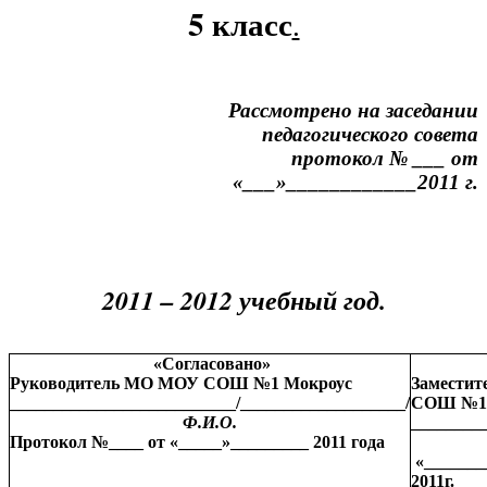
5 класс
.
Рассмотрено на заседании
педагогического совета
протокол № ___ от
«___»____________2011 г.
2011 – 2012 учебный год.
«Согласовано»
Руководитель МО МОУ СОШ №1 Мокроус
Заместит
__________________________/___________________/
СОШ №1 
Ф.И.О.
________
Протокол №____ от «_____»_________ 2011 года
«_______
2011г.