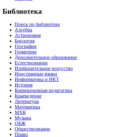
Библиотека
Поиск по библиотеке
Алгебра
Астрономия
Биология
География
Геометрия
Дополнительное образование
Естествознание
Изобразительное искусство
Иностранные языки
Информатика и ИКТ
История
Коррекционная педагогика
Краеведение
Литература
Математика
МХК
Музыка
ОБЖ
Обществознание
Право