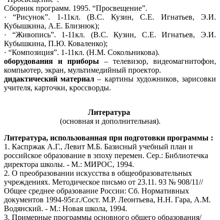
Сборник программ. 1995. “Просвещение”.
· “Рисунок”. 1-11кл. (В.С. Кузин, С.Е. Игнатьев, Э.И.
Кубышкина, А.Е. Близнюк);
· “Живопись”. 1-11кл. (В.С. Кузин, С.Е. Игнатьев, Э.И.
Кубышкина, П.Ю. Коваленко);
· “Композиция”. 1-11кл. (Н.М. Сокольникова).
оборудования и приборы
– телевизор, видеомагнитофон,
компьютер, экран, мультимедийный проектор.
дидактический материал
– картины художников, зарисовки
учителя, карточки, кроссворды.
Литература
(основная и дополнительная).
Литература, использованная при подготовки программы :
1. Каспржак А.Г., Левит М.Б. Базисный учебный план и
российское образование в эпоху перемен. Сер.: Библиотечка
директора школы. - М.: МИРОС, 1994.
2. О преобразовании искусства в общеобразовательных
учреждениях. Методическое письмо от 23.11. 93 № 908/11//
Общее среднее образование России: Сб. Нормативных
документов 1994-95г.г./Сост. М.Р. Леонтьева, Н.Н. Гара, А.М.
Водянский. - М.: Новая школа, 1994.
3. Примерные программы основного общего образования/