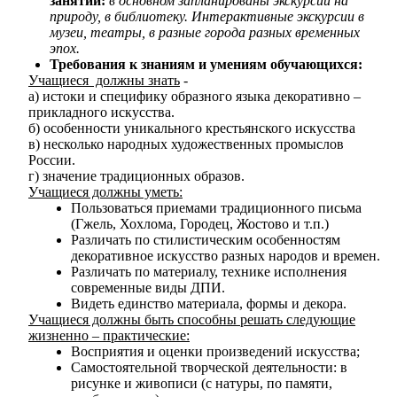
занятий:
в основном запланированы экскурсии на
природу, в библиотеку. Интерактивные экскурсии в
музеи, театры, в разные города разных временных
эпох.
Требования к знаниям и умениям обучающихся:
Учащиеся должны знать
-
а) истоки и специфику образного языка декоративно –
прикладного искусства.
б) особенности уникального крестьянского искусства
в) несколько народных художественных промыслов
России.
г) значение традиционных образов.
Учащиеся должны уметь:
Пользоваться приемами традиционного письма
(Гжель, Хохлома, Городец, Жостово и т.п.)
Различать по стилистическим особенностям
декоративное искусство разных народов и времен.
Различать по материалу, технике исполнения
современные виды ДПИ.
Видеть единство материала, формы и декора.
Учащиеся должны быть способны решать следующие
жизненно – практические:
Восприятия и оценки произведений искусства;
Самостоятельной творческой деятельности: в
рисунке и живописи (с натуры, по памяти,