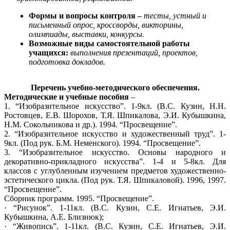
Формы и вопросы контроля –
тесты, устный и
письменный опро
с
, кроссворды, викторины,
олимпиады, выставки, конкурсы.
Возможные виды самостоятельной работы
учащихся:
выполнения презентаций, проектов,
подготовка докладов.
Перечень учебно-методического обеспечения.
Методические и учебные пособия
–
1. “Изобразительное искусство”. 1-9кл. (В.С. Кузин, Н.Н.
Ростовцев, Е.В. Шорохов, Т.Я. Шпикалова, Э.И. Кубышкина,
Н.М. Сокольникова и др.). 1994. “Просвещение”.
2. “Изобразительное искусство и художественный труд”. 1-
9кл. (Под рук. Б.М. Неменского). 1994. “Просвещение”.
3. “Изобразительное искусство. Основы народного и
декоративно-прикладного искусства”. 1-4 и 5-8кл. Для
классов с углубленным изучением предметов художественно-
эстетического цикла. (Под рук. Т.Я. Шпикаловой). 1996, 1997.
“Просвещение”.
Сборник программ. 1995. “Просвещение”.
· “Рисунок”. 1-11кл. (В.С. Кузин, С.Е. Игнатьев, Э.И.
Кубышкина, А.Е. Близнюк);
· “Живопись”. 1-11кл. (В.С. Кузин, С.Е. Игнатьев, Э.И.