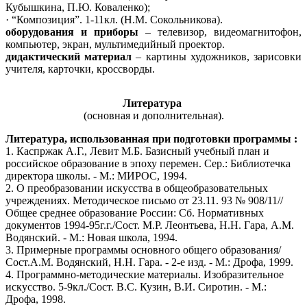
Кубышкина, П.Ю. Коваленко);
· “Композиция”. 1-11кл. (Н.М. Сокольникова).
оборудования и приборы
– телевизор, видеомагнитофон,
компьютер, экран, мультимедийный проектор.
дидактический материал
– картины художников, зарисовки
учителя, карточки, кроссворды.
Литература
(основная и дополнительная).
Литература, использованная при подготовки программы :
1. Каспржак А.Г., Левит М.Б. Базисный учебный план и
российское образование в эпоху перемен. Сер.: Библиотечка
директора школы. - М.: МИРОС, 1994.
2. О преобразовании искусства в общеобразовательных
учреждениях. Методическое письмо от 23.11. 93 № 908/11//
Общее среднее образование России: Сб. Нормативных
документов 1994-95г.г./Сост. М.Р. Леонтьева, Н.Н. Гара, А.М.
Водянский. - М.: Новая школа, 1994.
3. Примерные программы основного общего образования/
Сост.А.М. Водянский, Н.Н. Гара. - 2-е изд. - М.: Дрофа, 1999.
4. Программно-методические материалы. Изобразительное
искусство. 5-9кл./Сост. В.С. Кузин, В.И. Сиротин. - М.:
Дрофа, 1998.