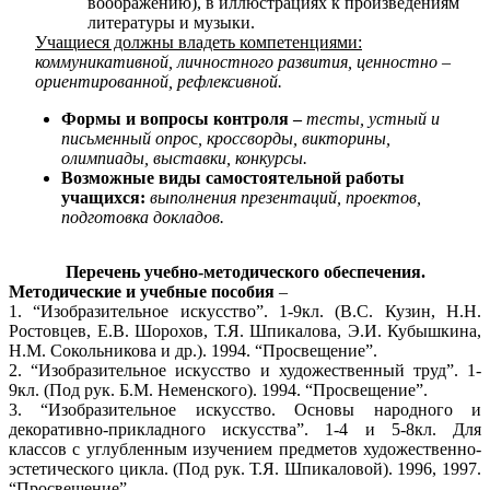
воображению), в иллюстрациях к произведениям
литературы и музыки.
Учащиеся должны владеть компетенциями:
коммуникативной, личностного развития, ценностно –
ориентированной, рефлексивной.
Формы и вопросы контроля –
тесты, устный и
письменный опро
с
, кроссворды, викторины,
олимпиады, выставки, конкурсы.
Возможные виды самостоятельной работы
учащихся:
выполнения презентаций, проектов,
подготовка докладов.
Перечень учебно-методического обеспечения.
Методические и учебные пособия
–
1. “Изобразительное искусство”. 1-9кл. (В.С. Кузин, Н.Н.
Ростовцев, Е.В. Шорохов, Т.Я. Шпикалова, Э.И. Кубышкина,
Н.М. Сокольникова и др.). 1994. “Просвещение”.
2. “Изобразительное искусство и художественный труд”. 1-
9кл. (Под рук. Б.М. Неменского). 1994. “Просвещение”.
3. “Изобразительное искусство. Основы народного и
декоративно-прикладного искусства”. 1-4 и 5-8кл. Для
классов с углубленным изучением предметов художественно-
эстетического цикла. (Под рук. Т.Я. Шпикаловой). 1996, 1997.
“Просвещение”.