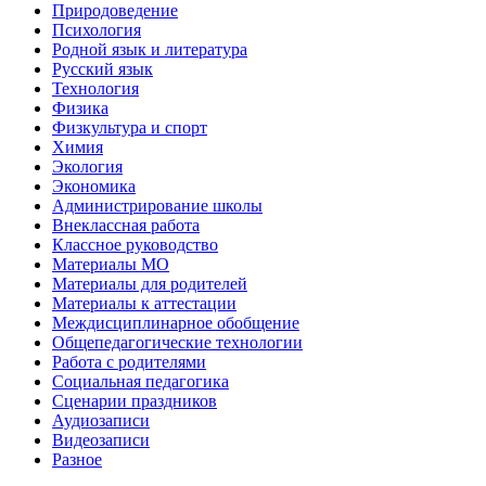
Природоведение
Психология
Родной язык и литература
Русский язык
Технология
Физика
Физкультура и спорт
Химия
Экология
Экономика
Администрирование школы
Внеклассная работа
Классное руководство
Материалы МО
Материалы для родителей
Материалы к аттестации
Междисциплинарное обобщение
Общепедагогические технологии
Работа с родителями
Социальная педагогика
Сценарии праздников
Аудиозаписи
Видеозаписи
Разное