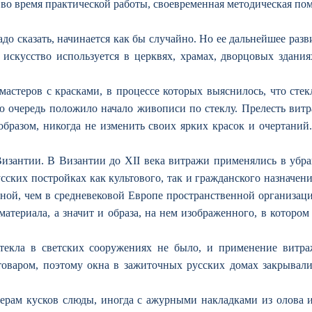
з во время практической работы, своевременная методическая по
до сказать, начинается как бы случайно. Но ее дальнейшее разви
скусство используется в церквях, храмах, дворцовых здания
 мастеров с красками, в процессе которых выяснилось, что ст
 очередь положило начало живописи по стеклу. Прелесть витра
м образом, никогда не изменить своих ярких красок и очертани
Византии. В Византии до XII века витражи применялись в убр
сских постройках как культового, так и гражданского назначен
ной, чем в средневековой Европе пространственной организаци
материала, а значит и образа, на нем изображенного, в которо
стекла в светских сооружениях не было, и применение витра
товаром, поэтому окна в зажиточных русских домах закрывал
ерам кусков слюды, иногда с ажурными накладками из олова 