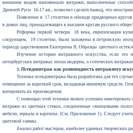
внешним видом напоминали витражи, выполненные способом
Древней Руси 16-17 вв., позволил сделать вывод, что иностр
Появление в 17 столетии в обиходе придворных кругов 
в домах лиц, принадлежащих к высшим кругам русского общес
Реформы первой четвери 18 века, европеизация культ
следующем, 19 столетии, были заложены в петровскую эпоху
периоду царствования Екатерины II. Образцы цветного остек
Изучение истории витражного искусства, если это н
петербургских витражах эпохи модерна, о готических витражах
Псевдовитраж как разновидность витражного иску
Техника псевдовитража была разработана для тех случае
помещение за короткий срок, вкладывая минимум средств. Осво
копировать их произведения.
С помощью этой техники можно успешно имитировать 
витражи из цветных стекол, соединенные свинцовыми полоск
мебели, зеркала и картины. (См. Приложение 1). Следует учиты
цветовой гаммы.
Анализ работ мастеров, наиболее удачных творческих 