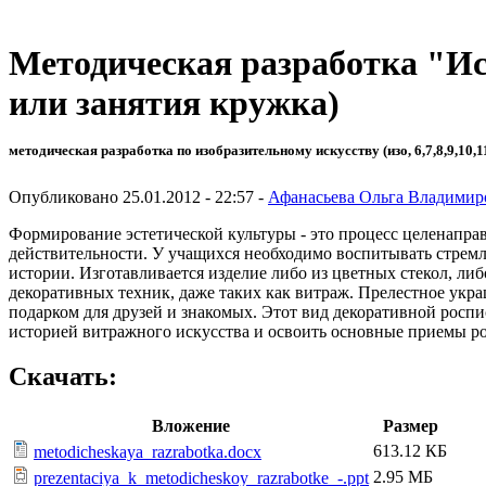
Методическая разработка "Ис
или занятия кружка)
методическая разработка по изобразительному искусству (изо, 6,7,8,9,10,1
Опубликовано 25.01.2012 - 22:57 -
Афанасьева Ольга Владимир
Формирование эстетической культуры - это процесс целенапра
действительности. У учащихся необходимо воспитывать стремл
истории. Изготавливается изделие либо из цветных стекол, л
декоративных техник, даже таких как витраж. Прелестное укр
подарком для друзей и знакомых. Этот вид декоративной росп
историей витражного искусства и освоить основные приемы рос
Скачать:
Вложение
Размер
613.12 КБ
metodicheskaya_razrabotka.docx
2.95 МБ
prezentaciya_k_metodicheskoy_razrabotke_-.ppt