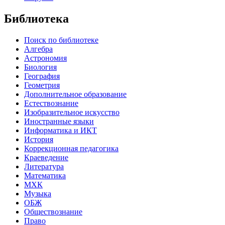
Библиотека
Поиск по библиотеке
Алгебра
Астрономия
Биология
География
Геометрия
Дополнительное образование
Естествознание
Изобразительное искусство
Иностранные языки
Информатика и ИКТ
История
Коррекционная педагогика
Краеведение
Литература
Математика
МХК
Музыка
ОБЖ
Обществознание
Право