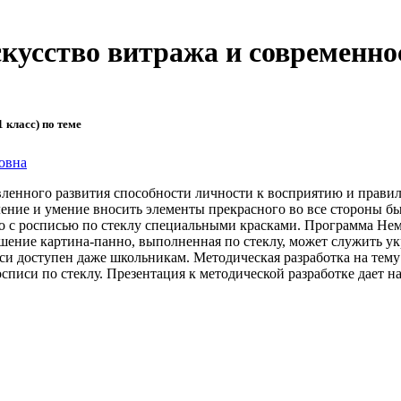
кусство витража и современно
1 класс) по теме
овна
вленного развития способности личности к восприятию и прави
ение и умение вносить элементы прекрасного во все стороны б
ибо с росписью по стеклу специальными красками. Программа Не
ашение картина-панно, выполненная по стеклу, может служить 
иси доступен даже школьникам. Методическая разработка на тем
писи по стеклу. Презентация к методической разработке дает на