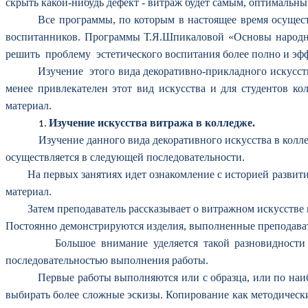
скрыть какой-нибудь дефект - витраж будет самым, оптималь
Все программы, по которым в настоящее время осущес
воспитанников. Программы Т.Я.Шпикаловой «Основы народно
решить проблему эстетического воспитания более полно и эф
Изучение этого вида декоративно-прикладного искусств
менее привлекателен этот вид искусства и для студентов к
материал.
Изучение искусства витража в колледже.
Изучение данного вида декоративного искусства в колле
осуществляется в следующей последовательности.
На первых занятиях идет ознакомление с историей развития 
материал.
Затем преподаватель рассказывает о витражном искусстве и 
Постоянно демонстрируются изделия, выполненные преподават
Большое внимание уделяется такой разновидности витраж
последовательностью выполнения работы.
Первые работы выполняются или с образца, или по наиб
выбирать более сложные эскизы. Копирование как методическ