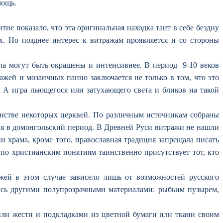
мощь.
тие показало, что эта оригинальная находка таит в себе бездну
х. Но позднее интерес к витражам проявляется и со стороны
екла могут быть окрашены и интенсивнее. В период 9-10 веков
жей и мозаичных панно заключается не только в том, что это
й. А игра льющегося или затухающего света и бликов на такой
анстве некоторых церквей. По различным источникам собраны
ия в домонгольский период. В Древней Руси витражи не нашли
и храма, кроме того, православная традиция запрещала писать
м по христианским понятиям таинственно присутствует тот, кто
жей в этом случае зависело лишь от возможностей русского
ись другими полупрозрачными материалами: рыбьим пузырем,
или жести и подкладками из цветной бумаги или ткани своим