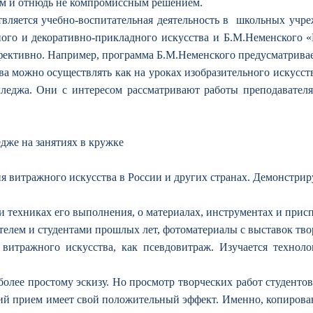
ным и отнюдь не компромиссным решением.
твляется учебно-воспитательная деятельность в школьных учр
го и декоративно-прикладного искусства и Б.М.Неменского «И
фективно. Например, программа Б.М.Неменского предусматривает
а можно осуществлять как на уроках изобразительного искусств
олледжа. Они с интересом рассматривают работы преподавателя
дже на занятиях в кружке
витражного искусства в России и других странах. Демонстриру
техниках его выполнения, о материалах, инструментах и присп
елем и студентами прошлых лет, фотоматериалы с выставок тво
ного искусства, как псевдовитраж. Изучается технологи
олее простому эскизу. Но просмотр творческих работ студентов
ий прием имеет свой положительный эффект. Именно, копирован