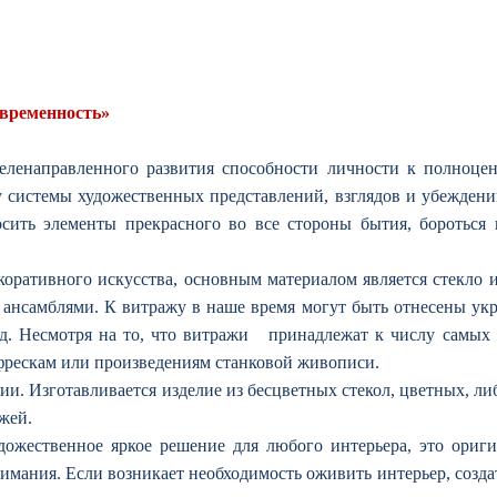
овременность»
целенаправленного развития способности личности к полноц
у системы художественных представлений, взглядов и убеждений
ить элементы прекрасного во все стороны бытия, бороться п
декоративного искусства, основным материалом является стекло
ми ансамблями. К витражу в наше время могут быть отнесены укр
т.д. Несмотря на то, что витражи принадлежат к числу самых
к фрескам или произведениям станковой живописи.
и. Изготавливается изделие из бесцветных стекол, цветных, ли
жей.
дожественное яркое решение для любого интерьера, это ориги
нимания. Если возникает необходимость оживить интерьер, создат