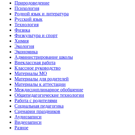
Природоведение
Психология
Родной язык и литература
Русский язык
Технология
Физика
Физкультура и спорт
Химия
Экология
Экономика
Администрирование школы
Внеклассная работа
Классное руководство
Материалы МО
Материалы для родителей
Материалы к аттестации
Междисциплинарное обобщение
Общепедагогические технологии
Работа с родителями
Социальная педагогика
Сценарии праздников
Аудиозаписи
Видеозаписи
Разное