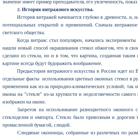
значение имеет пример преподавателя, его увлеченность, пока
История витражного искусства.
История витражей начинается глубоко в древности, и, на
потенциальных открытий и применений. Сначала витражное и
светского общества.
Когда витраж: стал популярен, начались эксперименты
нашли новый способ окрашивания стекол обжигом, что в свою
сделано из стекла, но и в том, что картина, созданная таки
картине всегда будут будоражить воображение.
Предыстория витражного искусства в России идет из 
отдельные факты использования цветных оконных стекол в ру
применения как из-за природно-климатических условий, так и
иконы на "стекле" из-за хрупкости и недолговечности самого 
изображен на иконе.
Запретов на использование разноцветного оконного 
стеклоделия и импорта. Стекло было привозным и дорогим 
промасленной бумагой, слюдой.
Слюдяные оконницы, собранные из различных по разм