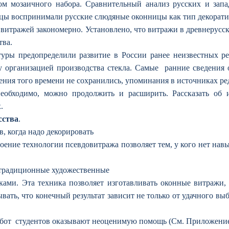
 мозаичного набора. Сравнительный анализ русских и зап
анцы воспринимали русские слюдяные оконницы как тип декорат
витражей закономерно. Установлено, что витражи в древнерусск
тва.
уры предопределили развитие в России ранее неизвестных ре
 организацией производства стекла. Самые ранние сведения о
ления того времени не сохранились, упоминания в источниках 
еобходимо, можно продолжить и расширить. Рассказать об и
.
сства
.
в, когда надо декорировать
ение технологии псевдовитража позволяет тем, у кого нет навы
традиционные художественные
ами. Эта техника позволяет изготавливать оконные витражи, 
вать, что конечный результат зависит не только от удачного выб
работ студентов оказывают неоценимую помощь (См. Приложение