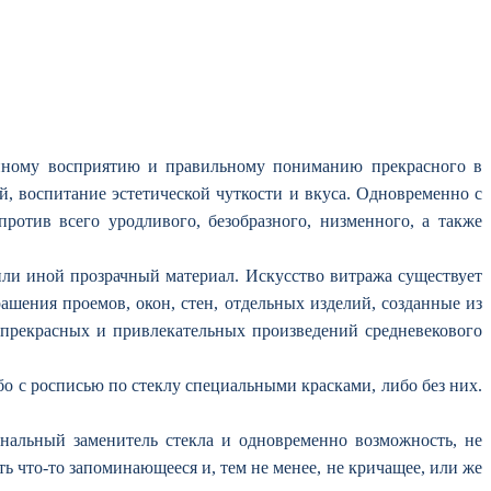
енному восприятию и правильному пониманию прекрасного в
, воспитание эстетической чуткости и вкуса. Одновременно с
ротив всего уродливого, безобразного, низменного, а также
 или иной прозрачный материал. Искусство витража существует
ашения проемов, окон, стен, отдельных изделий, созданные из
 прекрасных и привлекательных произведений средневекового
бо с росписью по стеклу специальными красками, либо без них.
нальный заменитель стекла и одновременно возможность, не
ь что-то запоминающееся и, тем не менее, не кричащее, или же